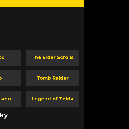
ač
The Elder Scrolls
o
Tomb Raider
ismo
Legend of Zelda
nky