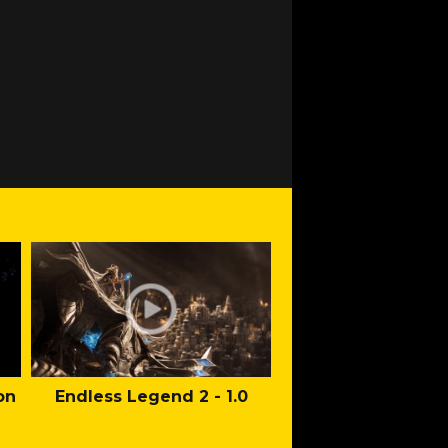
on
Endless Legend 2 - 1.0
Mafia: The Old Co
Man of Honor Ga