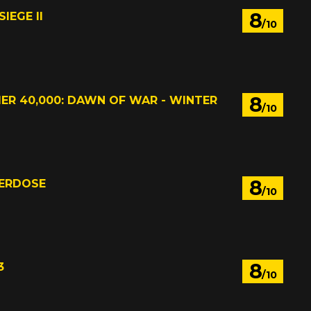
8
IEGE II
/10
8
R 40,000: DAWN OF WAR - WINTER
/10
8
ERDOSE
/10
8
3
/10