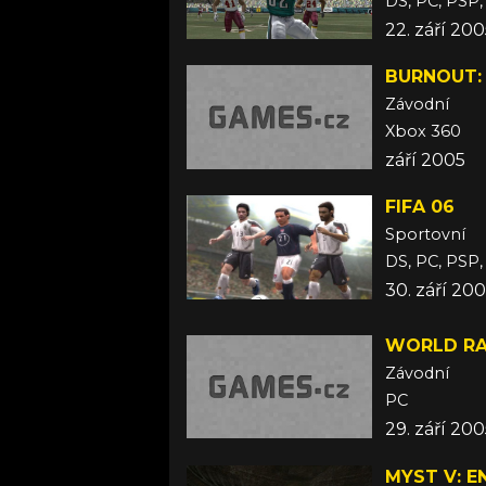
DS, PC, PSP
22. září 20
BURNOUT:
Závodní
Xbox 360
září 2005
FIFA 06
Sportovní
DS, PC, PSP
30. září 20
WORLD RA
Závodní
PC
29. září 20
MYST V: E