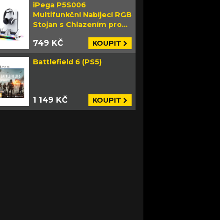
iPega P5S006
Multifunkční Nabíjecí RGB
Stojan s Chlazením pro
PS5 Slim bílý
749 KČ
KOUPIT
Battlefield 6 (PS5)
1 149 KČ
KOUPIT