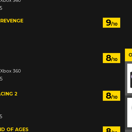
, Xbox 360
05
9
 REVENGE
/10
O
8
/10
, Xbox 360
05
8
CING 2
/10
05
8
ND OF AGES