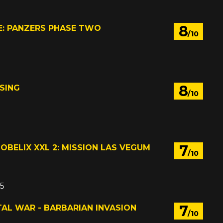
8
: PANZERS PHASE TWO
/10
8
SING
/10
7
 OBELIX XXL 2: MISSION LAS VEGUM
/10
05
7
AL WAR - BARBARIAN INVASION
/10