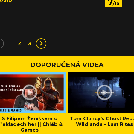
7
HARD
/10
1
2
3
DOPORUČENÁ VIDEA
S Filipem Ženíškem o
Tom Clancy's Ghost Rec
řekladech her || Chléb &
Wildlands – Last Rites
Games