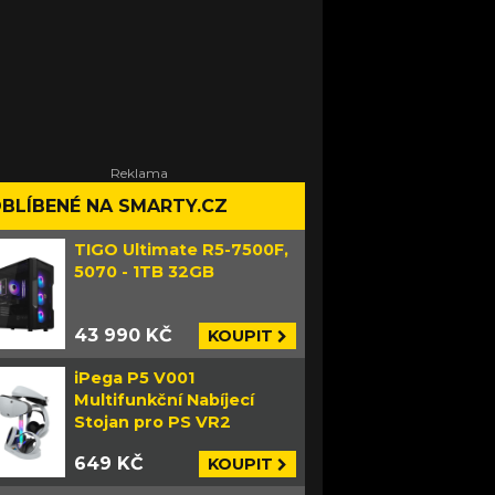
BLÍBENÉ NA SMARTY.CZ
TIGO Ultimate R5-7500F,
5070 - 1TB 32GB
43 990 KČ
KOUPIT
iPega P5 V001
Multifunkční Nabíjecí
Stojan pro PS VR2
649 KČ
KOUPIT