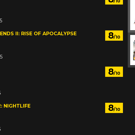
/10
05
8
ENDS II: RISE OF APOCALYPSE
/10
05
8
/10
5
8
: NIGHTLIFE
/10
á
5