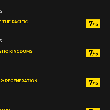
05
7
 THE PACIFIC
/10
05
7
ETIC KINGDOMS
/10
7
 2: REGENERATION
/10