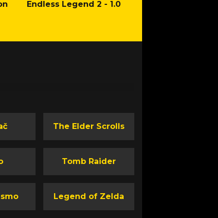
on
Endless Legend 2 - 1.0
Mafia: The Old Co
Man of Honor Ga
ač
The Elder Scrolls
o
Tomb Raider
ismo
Legend of Zelda