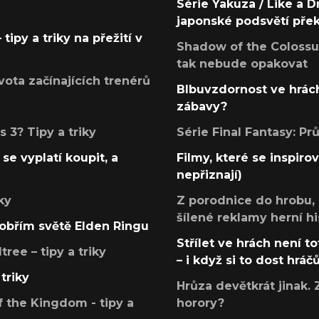
Série Yakuza / Like a D
japonské podsvětí pře
tipy a triky na přežití v
Shadow of the Colossus
tak nebude opakovat
ota začínajících trenérů
Blbuvzdornost ve hrách
zábavy?
 3? Tipy a triky
Série Final Fantasy: P
se vyplatí koupit, a
Filmy, které se inspirov
nepřiznají)
ky
Z porodnice do hrobu,
šílené reklamy herní hi
v obřím světě Elden Ringu
Střílet ve hrách není to
ree – tipy a triky
– i když si to dost hráč
triky
Hrůza devětkrát jinak. 
 the Kingdom - tipy a
horory?