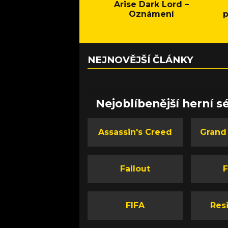
Arise Dark Lord –
Oznámení
p
NEJNOVĚJŠÍ ČLÁNKY
Nejoblíbenější herní sé
Assassin's Creed
Grand
Fallout
F
FIFA
Resi