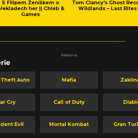
S Filipem Ženíškem o
Tom Clancy's Ghost Rec
řekladech her || Chléb &
Wildlands – Last Rites
Games
rie
 Theft Auto
Mafia
Zaklín
ar Cry
Call of Duty
Diabl
dent Evil
Mortal Kombat
Gran Tur