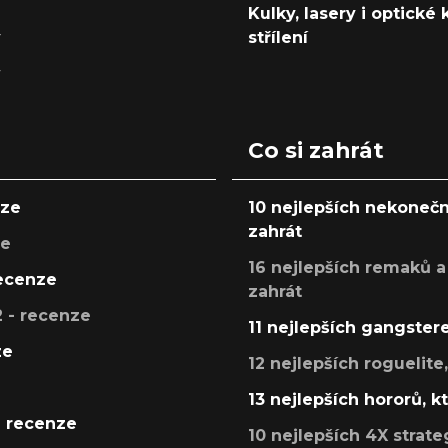
Kulky, lasery i optické
y
střílení
y
Co si zahrát
nze
10 nejlepších nekonečn
zahrát
ze
16 nejlepších remaků a
recenze
zahrát
 - recenze
11 nejlepších gangstere
ze
12 nejlepších roguelite
13 nejlepších hororů, k
- recenze
10 nejlepších 4X strate