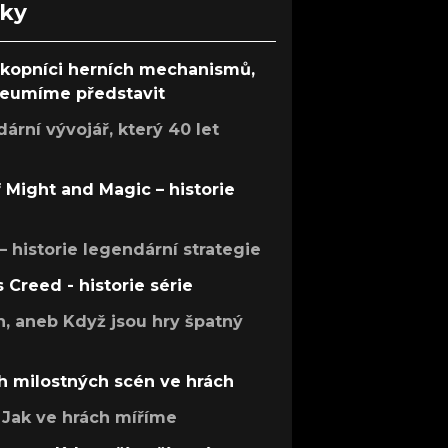
nky
ůkopníci herních mechanismů,
 neumíme představit
rní vývojář, který 40 let
f Might and Magic – historie
 – historie legendární strategie
s Creed - historie série
h, aneb Když jsou hry špatný
h milostných scén ve hrách
Jak ve hrách míříme