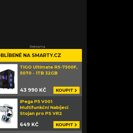
BLÍBENÉ NA SMARTY.CZ
TIGO Ultimate R5-7500F,
5070 - 1TB 32GB
43 990 KČ
KOUPIT
iPega P5 V001
Multifunkční Nabíjecí
Stojan pro PS VR2
649 KČ
KOUPIT