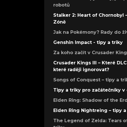
robotů
Stalker 2: Heart of Chornobyl – 
Zóně
Jak na Pokémony? Rady do živ
Genshin Impact - tipy a triky
Za koho začít v Crusader Kings
Crusader Kings III – Které DLC 
které raději ignorovat?
Songs of Conquest – tipy a tri
Tipy a triky pro začátečníky 
Elden Ring: Shadow of the Erdt
Elden Ring Nightreing – tipy a 
The Legend of Zelda: Tears of