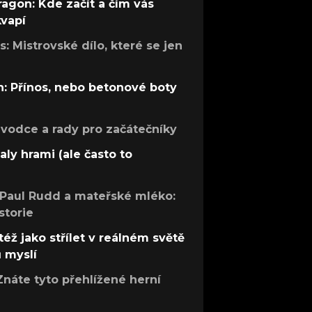
ragon: Kde začít a čím vás
kvapí
: Mistrovské dílo, které se jen
: Přínos, nebo betonové boty
růvodce a rady pro začátečníky
aly hrami (ale často to
 Paul Rudd a mateřské mléko:
storie
též jako střílet v reálném světě
ů myslí
Znáte tyto přehlížené herní