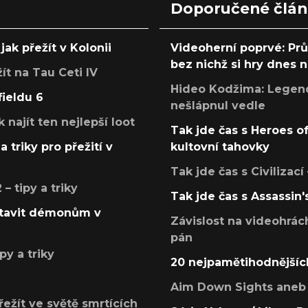
Doporučené člá
jak přežít v Kolonii
Videoherní poprvé: Pr
bez nichž si hry dnes
žít na Tau Ceti IV
Hideo Kodžima: Legendá
fieldu 6
nešlápnul vedle
k najít ten nejlepší loot
Tak jde čas s Heroes o
a triky pro přežití v
kultovní tahovky
Tak jde čas s Civilizací
 tipy a triky
Tak jde čas s Assassin'
postavit démonům v
Závislost na videohrác
pán
py a triky
20 nejpamětihodnějšíc
Aim Down Sights aneb 
přežít ve světě smrtících