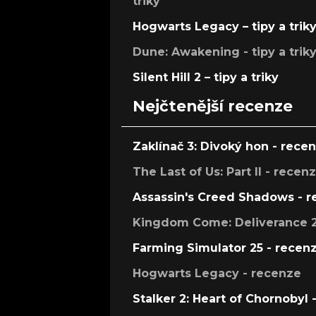
triky
Hogwarts Legacy – tipy a trik
Dune: Awakening - tipy a trik
Silent Hill 2 – tipy a triky
Nejčtenější recenze
Zaklínač 3: Divoký hon - rece
The Last of Us: Part II - recen
Assassin's Creed Shadows - 
Kingdom Come: Deliverance 2
Farming Simulator 25 - recen
Hogwarts Legacy - recenze
Stalker 2: Heart of Chornobyl 