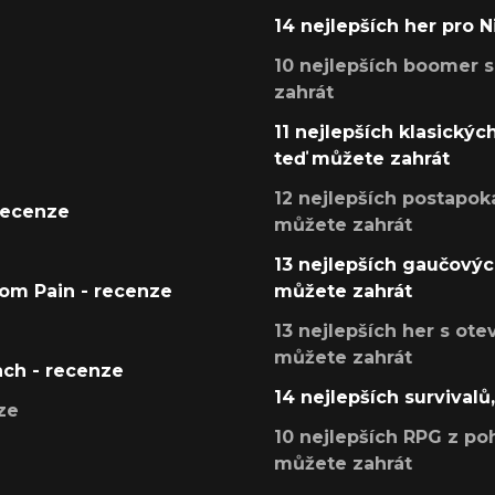
14 nejlepších her pro 
10 nejlepších boomer s
zahrát
11 nejlepších klasickýc
teď můžete zahrát
12 nejlepších postapoka
recenze
můžete zahrát
13 nejlepších gaučových
tom Pain - recenze
můžete zahrát
13 nejlepších her s ot
můžete zahrát
ach - recenze
14 nejlepších survivalů
ze
10 nejlepších RPG z poh
můžete zahrát