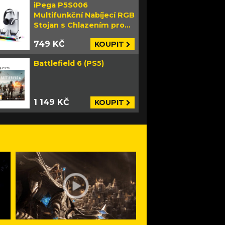
iPega P5S006
Multifunkční Nabíjecí RGB
Stojan s Chlazením pro
PS5 Slim bílý
749 KČ
KOUPIT
Battlefield 6 (PS5)
1 149 KČ
KOUPIT