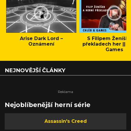
Arise Dark Lord –
S Filipem Ženíšk
Oznámení
překladech her || C
Games
NEJNOVĚJŠÍ ČLÁNKY
Nejoblíbenější herní série
Assassin's Creed