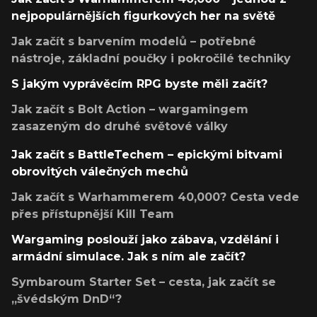
nejpopulárnějších figurkových her na světě
Jak začít s barvením modelů – potřebné
nástroje, základní poučky i pokročilé techniky
S jakým vyprávěcím RPG byste měli začít?
Jak začít s Bolt Action – wargamingem
zasazeným do druhé světové války
Jak začít s BattleTechem – epickými bitvami
obrovitých válečných mechů
Jak začít s Warhammerem 40,000? Cesta vede
přes přístupnější Kill Team
Wargaming poslouží jako zábava, vzdělání i
armádní simulace. Jak s ním ale začít?
Symbaroum Starter Set – cesta, jak začít se
„švédským DnD“?