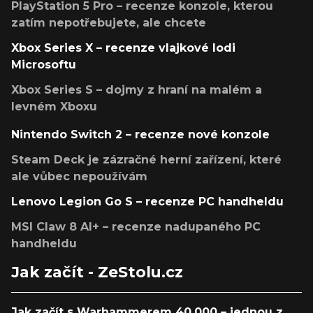
PlayStation 5 Pro – recenze konzole, kterou
zatím nepotřebujete, ale chcete
Xbox Series X – recenze vlajkové lodi
Microsoftu
Xbox Series S – dojmy z hraní na malém a
levném Xboxu
Nintendo Switch 2 – recenze nové konzole
Steam Deck je zázračné herní zařízení, které
ale vůbec nepoužívám
Lenovo Legion Go S – recenze PC handheldu
MSI Claw 8 AI+ – recenze nadupaného PC
handheldu
Jak začít - ZeStolu.cz
Jak začít s Warhammerem 40,000 – jednou z