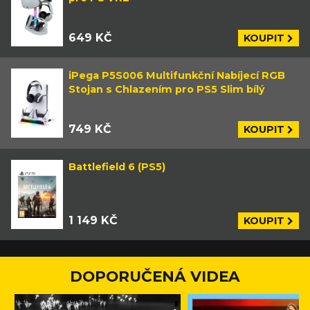
649 KČ
KOUPIT
iPega P5S006 Multifunkční Nabíjecí RGB
Stojan s Chlazením pro PS5 Slim bílý
749 KČ
KOUPIT
Battlefield 6 (PS5)
1 149 KČ
KOUPIT
DOPORUČENÁ VIDEA