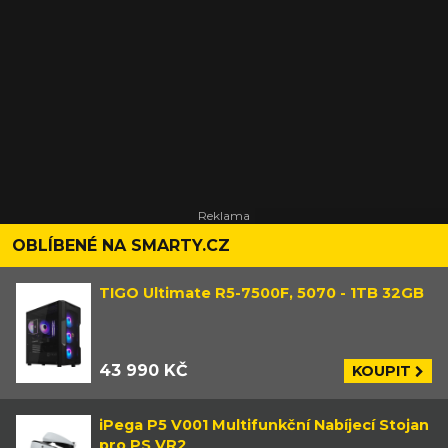
OBLÍBENÉ NA SMARTY.CZ
TIGO Ultimate R5-7500F, 5070 - 1TB 32GB
43 990 KČ
KOUPIT
iPega P5 V001 Multifunkční Nabíjecí Stojan
pro PS VR2