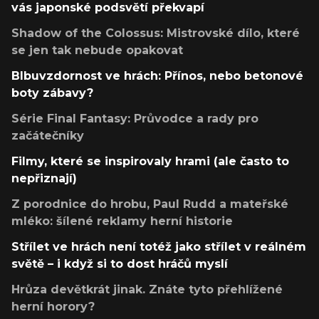
vás japonské podsvětí překvapí
Shadow of the Colossus: Mistrovské dílo, které
se jen tak nebude opakovat
Blbuvzdornost ve hrách: Přínos, nebo betonové
boty zábavy?
Série Final Fantasy: Průvodce a rady pro
začátečníky
Filmy, které se inspirovaly hrami (ale často to
nepřiznají)
Z porodnice do hrobu, Paul Rudd a mateřské
mléko: šílené reklamy herní historie
Střílet ve hrách není totéž jako střílet v reálném
světě – i když si to dost hráčů myslí
Hrůza devětkrát jinak. Znáte tyto přehlížené
herní horory?