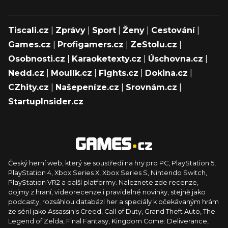
Tiscali.cz
|
Zprávy
|
Sport
|
Ženy
|
Cestování
|
Games.cz
|
Profigamers.cz
|
ZeStolu.cz
|
Osobnosti.cz
|
Karaoketexty.cz
|
Úschovna.cz
|
Nedd.cz
|
Moulík.cz
|
Fights.cz
|
Dokina.cz
|
CZhity.cz
|
Našepeníze.cz
|
Srovnám.cz
|
StartupInsider.cz
Český herní web, který se soustředí na hry pro PC, PlayStation 5,
PlayStation 4, Xbox Series X, Xbox Series S, Nintendo Switch,
PlayStation VR2 a další platformy. Naleznete zde recenze,
dojmy z hraní, videorecenze i pravidelné novinky, stejně jako
podcasty, rozsáhlou databázi her a speciály k očekávaným hrám
ze sérií jako Assassin's Creed, Call of Duty, Grand Theft Auto, The
Legend of Zelda, Final Fantasy, Kingdom Come: Deliverance,