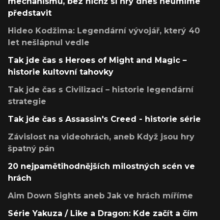
mechanismů, bez nichž si hry dnes neumíme
představit
Hideo Kodžima: Legendární vývojář, který 40
let nešlápnul vedle
Tak jde čas s Heroes of Might and Magic –
historie kultovní tahovky
Tak jde čas s Civilizací – historie legendární
strategie
Tak jde čas s Assassin's Creed - historie série
Závislost na videohrách, aneb Když jsou hry
špatný pán
20 nejpamětihodnějších milostných scén ve
hrách
Aim Down Sights aneb Jak ve hrách míříme
Série Yakuza / Like a Dragon: Kde začít a čím