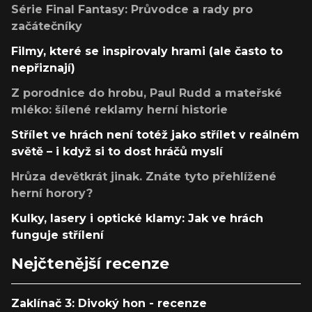
Série Final Fantasy: Průvodce a rady pro
začátečníky
Filmy, které se inspirovaly hrami (ale často to
nepřiznají)
Z porodnice do hrobu, Paul Rudd a mateřské
mléko: šílené reklamy herní historie
Střílet ve hrách není totéž jako střílet v reálném
světě – i když si to dost hráčů myslí
Hrůza devětkrát jinak. Znáte tyto přehlížené
herní horory?
Kulky, lasery i optické klamy: Jak ve hrách
funguje střílení
Nejčtenější recenze
Zaklínač 3: Divoký hon - recenze