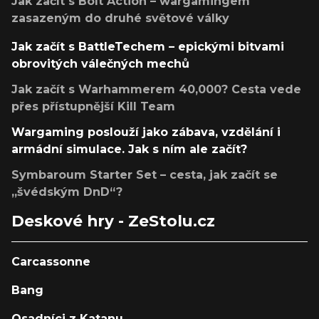
Jak začít s Bolt Action – wargamingem
zasazeným do druhé světové války
Jak začít s BattleTechem – epickými bitvami
obrovitých válečných mechů
Jak začít s Warhammerem 40,000? Cesta vede
přes přístupnější Kill Team
Wargaming poslouží jako zábava, vzdělání i
armádní simulace. Jak s ním ale začít?
Symbaroum Starter Set – cesta, jak začít se
„švédským DnD“?
Deskové hry - ZeStolu.cz
Carcassonne
Bang
Osadníci z Katanu