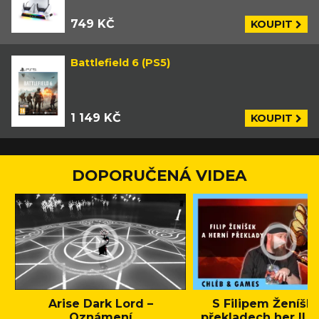
749 KČ
KOUPIT
Battlefield 6 (PS5)
1 149 KČ
KOUPIT
DOPORUČENÁ VIDEA
Arise Dark Lord –
S Filipem Ženíšk
Oznámení
překladech her || C