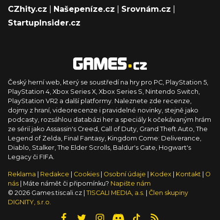
CZhity.cz
|
Našepeníze.cz
|
Srovnám.cz
|
StartupInsider.cz
Český herní web, který se soustředí na hry pro PC, PlayStation 5,
PlayStation 4, Xbox Series X, Xbox Series S, Nintendo Switch,
PlayStation VR2 a další platformy. Naleznete zde recenze,
dojmy z hraní, videorecenze i pravidelné novinky, stejně jako
podcasty, rozsáhlou databázi her a speciály k očekávaným hrám
ze sérií jako Assassin's Creed, Call of Duty, Grand Theft Auto, The
Legend of Zelda, Final Fantasy, Kingdom Come: Deliverance,
Diablo, Stalker, The Elder Scrolls, Baldur's Gate, Hogwart's
Legacy či FIFA.
Reklama
|
Redakce
|
Cookies
|
Osobní údaje
|
Kodex
|
Kontakt
|
O
nás
| Máte námět či připomínku?
Napište nám
© 2026 Games.tiscali.cz |
TISCALI MEDIA, a.s.
|
Člen skupiny
DIGNITY, s.r.o.