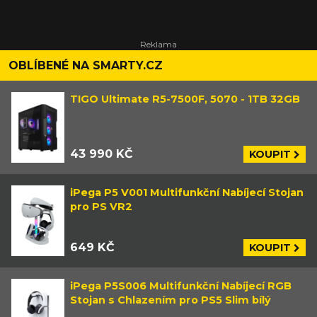
OBLÍBENÉ NA SMARTY.CZ
TIGO Ultimate R5-7500F, 5070 - 1TB 32GB
43 990 KČ
KOUPIT
iPega P5 V001 Multifunkční Nabíjecí Stojan
pro PS VR2
649 KČ
KOUPIT
iPega P5S006 Multifunkční Nabíjecí RGB
Stojan s Chlazením pro PS5 Slim bílý