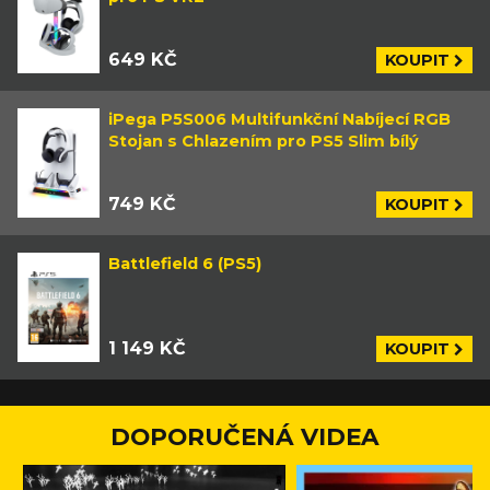
649 KČ
KOUPIT
iPega P5S006 Multifunkční Nabíjecí RGB
Stojan s Chlazením pro PS5 Slim bílý
749 KČ
KOUPIT
Battlefield 6 (PS5)
1 149 KČ
KOUPIT
DOPORUČENÁ VIDEA