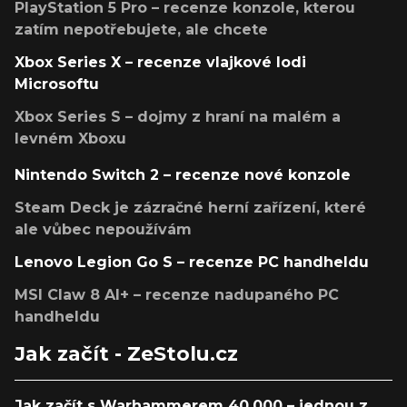
PlayStation 5 Pro – recenze konzole, kterou
zatím nepotřebujete, ale chcete
Xbox Series X – recenze vlajkové lodi
Microsoftu
Xbox Series S – dojmy z hraní na malém a
levném Xboxu
Nintendo Switch 2 – recenze nové konzole
Steam Deck je zázračné herní zařízení, které
ale vůbec nepoužívám
Lenovo Legion Go S – recenze PC handheldu
MSI Claw 8 AI+ – recenze nadupaného PC
handheldu
Jak začít - ZeStolu.cz
Jak začít s Warhammerem 40,000 – jednou z