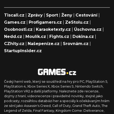
Tiscali.cz
|
Zprávy
|
Sport
|
Ženy
|
Cestování
|
Games.cz
|
Profigamers.cz
|
ZeStolu.cz
|
Osobnosti.cz
|
Karaoketexty.cz
|
Úschovna.cz
|
Nedd.cz
|
Moulík.cz
|
Fights.cz
|
Dokina.cz
|
CZhity.cz
|
Našepeníze.cz
|
Srovnám.cz
|
StartupInsider.cz
Český herní web, který se soustředí na hry pro PC, PlayStation 5,
PlayStation 4, Xbox Series X, Xbox Series S, Nintendo Switch,
PlayStation VR2 a další platformy. Naleznete zde recenze,
dojmy z hraní, videorecenze i pravidelné novinky, stejně jako
podcasty, rozsáhlou databázi her a speciály k očekávaným hrám
ze sérií jako Assassin's Creed, Call of Duty, Grand Theft Auto, The
Legend of Zelda, Final Fantasy, Kingdom Come: Deliverance,