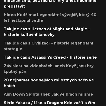
mechanismů, bez nichž si hry dnes neumíme
představit
Hideo Kodžima: Legendární vývojář, který 40
let nešlápnul vedle
Tak jde čas s Heroes of Might and Magic –
historie kultovní tahovky
Tak jde čas s Civilizací – historie legendární
strategie
Tak jde čas s Assassin's Creed - historie série
Závislost na videohrách, aneb Když jsou hry
špatný pán
20 nejpamětihodnějších milostných scén ve
hrách
Aim Down Sights aneb Jak ve hrách míříme
Série Yakuza / Like a Dragon: Kde začít a čím