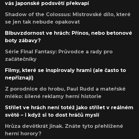
vás japonské podsvětí překvapí
Shadow of the Colossus: Mistrovské dílo, které
se jen tak nebude opakovat
Blbuvzdornost ve hrách: Přínos, nebo betonové
boty zábavy?
Série Final Fantasy: Průvodce a rady pro
začátečníky
Filmy, které se inspirovaly hrami (ale často to
nepřiznají)
Z porodnice do hrobu, Paul Rudd a mateřské
mléko: šílené reklamy herní historie
Střílet ve hrách není totéž jako střílet v reálném
světě – i když si to dost hráčů myslí
Hrůza devětkrát jinak. Znáte tyto přehlížené
herní horory?