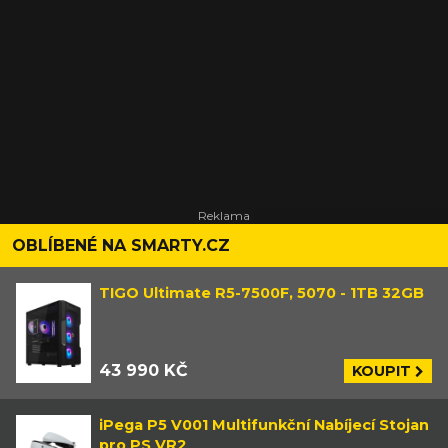
OBLÍBENÉ NA SMARTY.CZ
TIGO Ultimate R5-7500F, 5070 - 1TB 32GB
43 990 KČ
KOUPIT
iPega P5 V001 Multifunkční Nabíjecí Stojan
pro PS VR2