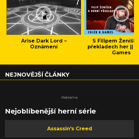
Arise Dark Lord –
S Filipem Ženíšk
Oznámení
překladech her || C
Games
NEJNOVĚJŠÍ ČLÁNKY
Nejoblíbenější herní série
Assassin's Creed