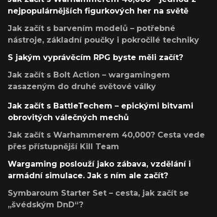
nejpopulárnějších figurkových her na světě
Jak začít s barvením modelů – potřebné
nástroje, základní poučky i pokročilé techniky
S jakým vyprávěcím RPG byste měli začít?
Jak začít s Bolt Action – wargamingem
zasazeným do druhé světové války
Jak začít s BattleTechem – epickými bitvami
obrovitých válečných mechů
Jak začít s Warhammerem 40,000? Cesta vede
přes přístupnější Kill Team
Wargaming poslouží jako zábava, vzdělání i
armádní simulace. Jak s ním ale začít?
Symbaroum Starter Set – cesta, jak začít se
„švédským DnD“?