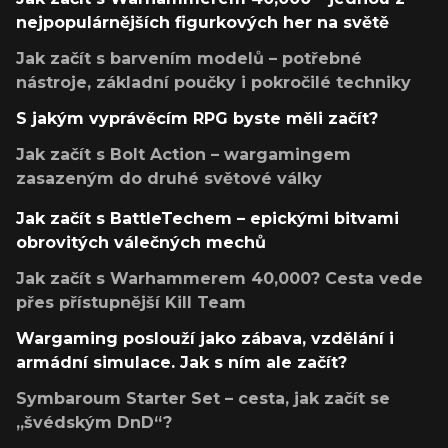
nejpopulárnějších figurkových her na světě
Jak začít s barvením modelů – potřebné
nástroje, základní poučky i pokročilé techniky
S jakým vyprávěcím RPG byste měli začít?
Jak začít s Bolt Action – wargamingem
zasazeným do druhé světové války
Jak začít s BattleTechem – epickými bitvami
obrovitých válečných mechů
Jak začít s Warhammerem 40,000? Cesta vede
přes přístupnější Kill Team
Wargaming poslouží jako zábava, vzdělání i
armádní simulace. Jak s ním ale začít?
Symbaroum Starter Set – cesta, jak začít se
„švédským DnD“?