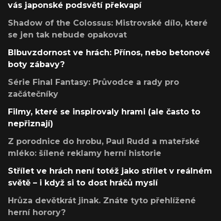
vás japonské podsvětí překvapí
Shadow of the Colossus: Mistrovské dílo, které
se jen tak nebude opakovat
Blbuvzdornost ve hrách: Přínos, nebo betonové
boty zábavy?
Série Final Fantasy: Průvodce a rady pro
začátečníky
Filmy, které se inspirovaly hrami (ale často to
nepřiznají)
Z porodnice do hrobu, Paul Rudd a mateřské
mléko: šílené reklamy herní historie
Střílet ve hrách není totéž jako střílet v reálném
světě – i když si to dost hráčů myslí
Hrůza devětkrát jinak. Znáte tyto přehlížené
herní horory?