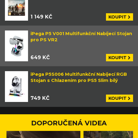
1 149 KČ
KOUPIT
iPega P5 V001 Multifunkční Nabíjecí Stojan
pro PS VR2
649 KČ
KOUPIT
iPega P5S006 Multifunkční Nabíjecí RGB
Stojan s Chlazením pro PS5 Slim bílý
749 KČ
KOUPIT
DOPORUČENÁ VIDEA