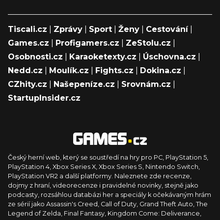
Tiscali.cz
|
Zprávy
|
Sport
|
Ženy
|
Cestování
|
Games.cz
|
Profigamers.cz
|
ZeStolu.cz
|
Osobnosti.cz
|
Karaoketexty.cz
|
Úschovna.cz
|
Nedd.cz
|
Moulík.cz
|
Fights.cz
|
Dokina.cz
|
CZhity.cz
|
Našepeníze.cz
|
Srovnám.cz
|
StartupInsider.cz
Český herní web, který se soustředí na hry pro PC, PlayStation 5,
PlayStation 4, Xbox Series X, Xbox Series S, Nintendo Switch,
PlayStation VR2 a další platformy. Naleznete zde recenze,
dojmy z hraní, videorecenze i pravidelné novinky, stejně jako
podcasty, rozsáhlou databázi her a speciály k očekávaným hrám
ze sérií jako Assassin's Creed, Call of Duty, Grand Theft Auto, The
Legend of Zelda, Final Fantasy, Kingdom Come: Deliverance,