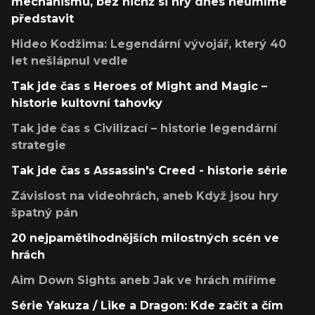
mechanismů, bez nichž si hry dnes neumíme
představit
Hideo Kodžima: Legendární vývojář, který 40
let nešlápnul vedle
Tak jde čas s Heroes of Might and Magic –
historie kultovní tahovky
Tak jde čas s Civilizací – historie legendární
strategie
Tak jde čas s Assassin's Creed - historie série
Závislost na videohrách, aneb Když jsou hry
špatný pán
20 nejpamětihodnějších milostných scén ve
hrách
Aim Down Sights aneb Jak ve hrách míříme
Série Yakuza / Like a Dragon: Kde začít a čím