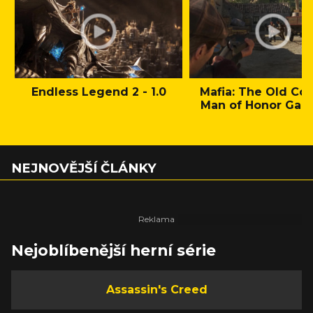
Endless Legend 2 - 1.0
Mafia: The Old Cou
Man of Honor Gam
NEJNOVĚJŠÍ ČLÁNKY
Nejoblíbenější herní série
Assassin's Creed