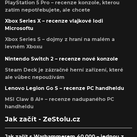
PlayStation 5 Pro – recenze konzole, kterou
zatím nepotřebujete, ale chcete
Xbox Series X – recenze vlajkové lodi
Microsoftu
Xbox Series S – dojmy z hraní na malém a
levném Xboxu
Nintendo Switch 2 – recenze nové konzole
Steam Deck je zázračné herní zařízení, které
ale vůbec nepoužívám
Lenovo Legion Go S – recenze PC handheldu
MSI Claw 8 AI+ – recenze nadupaného PC
handheldu
Jak začít - ZeStolu.cz
Jak začít s Warhammerem 40,000 – jednou z