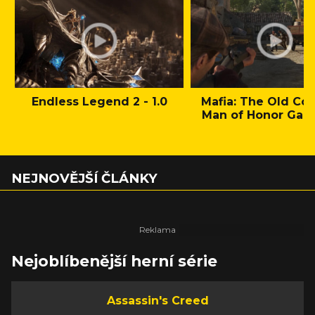
Endless Legend 2 - 1.0
Mafia: The Old Cou
Man of Honor Gam
NEJNOVĚJŠÍ ČLÁNKY
Nejoblíbenější herní série
Assassin's Creed