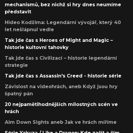
mechanismů, bez nichž si hry dnes neumíme
představit
Hideo Kodžima: Legendární vývojář, který 40
let nešlápnul vedle
Tak jde čas s Heroes of Might and Magic –
historie kultovní tahovky
Tak jde čas s Civilizací – historie legendární
strategie
Tak jde čas s Assassin's Creed - historie série
Závislost na videohrách, aneb Když jsou hry
špatný pán
20 nejpamětihodnějších milostných scén ve
hrách
Aim Down Sights aneb Jak ve hrách míříme
Série Yakuza / Like a Dragon: Kde začít a čím