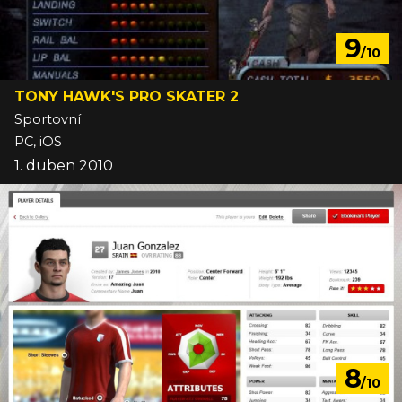
9
/10
TONY HAWK'S PRO SKATER 2
Sportovní
PC, iOS
1. duben 2010
8
/10