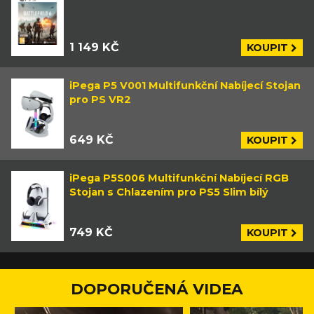
1 149 KČ
KOUPIT
iPega P5 V001 Multifunkční Nabíjecí Stojan
pro PS VR2
649 KČ
KOUPIT
iPega P5S006 Multifunkční Nabíjecí RGB
Stojan s Chlazením pro PS5 Slim bílý
749 KČ
KOUPIT
DOPORUČENÁ VIDEA