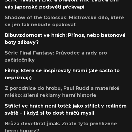
vás japonské podsvětí překvapí
Shadow of the Colossus: Mistrovské dílo, které
se jen tak nebude opakovat
Blbuvzdornost ve hrách: Přínos, nebo betonové
boty zábavy?
Série Final Fantasy: Průvodce a rady pro
začátečníky
Filmy, které se inspirovaly hrami (ale často to
nepřiznají)
Z porodnice do hrobu, Paul Rudd a mateřské
mléko: šílené reklamy herní historie
Střílet ve hrách není totéž jako střílet v reálném
světě – i když si to dost hráčů myslí
Hrůza devětkrát jinak. Znáte tyto přehlížené
herní horory?