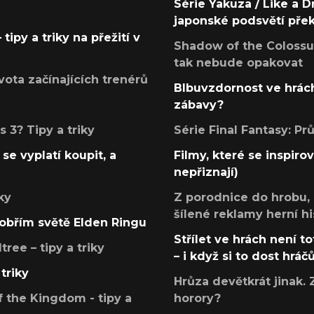
Série Yakuza / Like a D
japonské podsvětí pře
tipy a triky na přežití v
Shadow of the Colossus
tak nebude opakovat
ota začínajících trenérů
Blbuvzdornost ve hrách
zábavy?
 3? Tipy a triky
Série Final Fantasy: P
se vyplatí koupit, a
Filmy, které se inspirov
nepřiznají)
ky
Z porodnice do hrobu,
šílené reklamy herní hi
v obřím světě Elden Ringu
Střílet ve hrách není to
ree – tipy a triky
– i když si to dost hráč
triky
Hrůza devětkrát jinak. 
 the Kingdom - tipy a
horory?