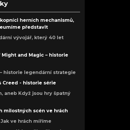
nky
ůkopníci herních mechanismů,
 neumíme představit
rní vývojář, který 40 let
f Might and Magic – historie
 – historie legendární strategie
s Creed - historie série
h, aneb Když jsou hry špatný
h milostných scén ve hrách
Jak ve hrách míříme