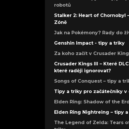
robotů
Stalker 2: Heart of Chornobyl – 
Zóně
Jak na Pokémony? Rady do živ
Genshin Impact - tipy a triky
Za koho začít v Crusader Kings
Crusader Kings III – Které DLC 
které raději ignorovat?
Songs of Conquest – tipy a tri
Tipy a triky pro začátečníky 
Elden Ring: Shadow of the Erdt
Elden Ring Nightreing – tipy a 
The Legend of Zelda: Tears of