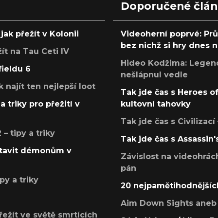
Doporučené člá
jak přežít v Kolonii
Videoherní poprvé: Pr
bez nichž si hry dnes
žít na Tau Ceti IV
Hideo Kodžima: Legendá
fieldu 6
nešlápnul vedle
k najít ten nejlepší loot
Tak jde čas s Heroes o
a triky pro přežití v
kultovní tahovky
Tak jde čas s Civilizací
 tipy a triky
Tak jde čas s Assassin'
postavit démonům v
Závislost na videohrác
pán
py a triky
20 nejpamětihodnějšíc
Aim Down Sights aneb 
přežít ve světě smrtících