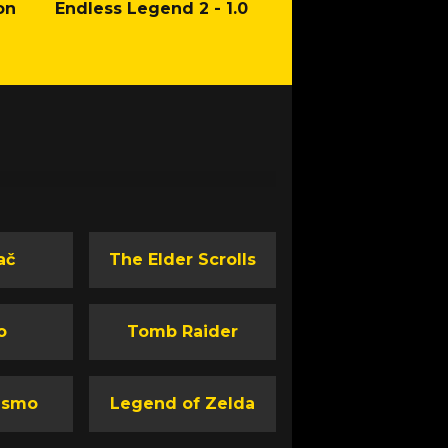
on
Endless Legend 2 - 1.0
Mafia: The Old Co
Man of Honor Ga
ač
The Elder Scrolls
o
Tomb Raider
ismo
Legend of Zelda