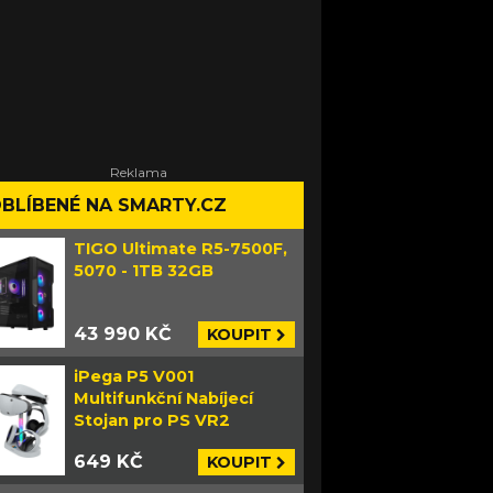
BLÍBENÉ NA SMARTY.CZ
TIGO Ultimate R5-7500F,
5070 - 1TB 32GB
43 990 KČ
KOUPIT
iPega P5 V001
Multifunkční Nabíjecí
Stojan pro PS VR2
649 KČ
KOUPIT