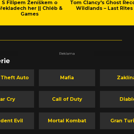
S Filipem Ženíškem o
Tom Clancy's Ghost Rec
řekladech her || Chléb &
Wildlands – Last Rites
Games
rie
 Theft Auto
Mafia
Zaklín
ar Cry
Call of Duty
Diabl
dent Evil
Mortal Kombat
Gran Tur