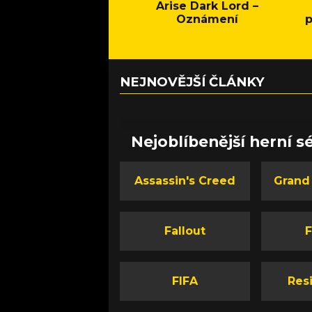
Arise Dark Lord –
Oznámení
p
NEJNOVĚJŠÍ ČLÁNKY
Nejoblíbenější herní sé
Assassin's Creed
Grand
Fallout
F
FIFA
Resi