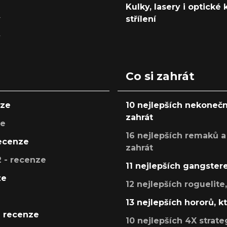
Kulky, lasery i optické
y
střílení
y
Co si zahrát
nze
10 nejlepších nekonečn
zahrát
ze
16 nejlepších remaků a
recenze
zahrát
 - recenze
11 nejlepších gangstere
ze
12 nejlepších roguelite
13 nejlepších hororů, k
- recenze
10 nejlepších 4X strate