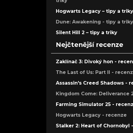
triky
Hogwarts Legacy – tipy a trik
Dune: Awakening - tipy a trik
Silent Hill 2 – tipy a triky
Nejčtenější recenze
Zaklínač 3: Divoký hon - rece
The Last of Us: Part II - recen
Assassin's Creed Shadows - 
Kingdom Come: Deliverance 2
Farming Simulator 25 - recen
Hogwarts Legacy - recenze
Stalker 2: Heart of Chornobyl 