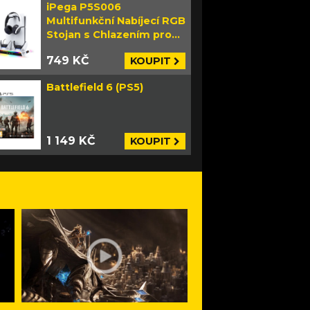
iPega P5S006
Multifunkční Nabíjecí RGB
Stojan s Chlazením pro
PS5 Slim bílý
749 KČ
KOUPIT
Battlefield 6 (PS5)
1 149 KČ
KOUPIT