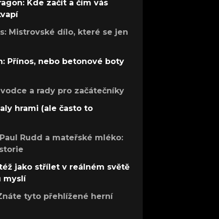
ragon: Kde začít a čím vás
kvapí
: Mistrovské dílo, které se jen
: Přínos, nebo betonové boty
růvodce a rady pro začátečníky
aly hrami (ale často to
 Paul Rudd a mateřské mléko:
storie
též jako střílet v reálném světě
ů myslí
Znáte tyto přehlížené herní