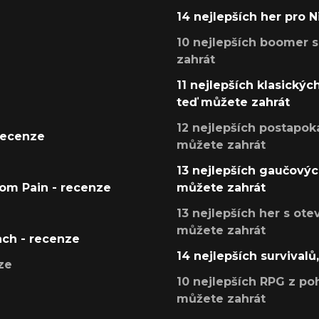
14 nejlepších her pro 
10 nejlepších boomer s
zahrát
11 nejlepších klasickýc
teď můžete zahrát
12 nejlepších postapoka
recenze
můžete zahrát
13 nejlepších gaučových
tom Pain - recenze
můžete zahrát
13 nejlepších her s ot
můžete zahrát
ach - recenze
14 nejlepších survivalů
ze
10 nejlepších RPG z poh
můžete zahrát