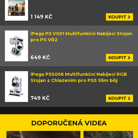
1 149 KČ
KOUPIT
iPega P5 V001 Multifunkční Nabíjecí Stojan
pro PS VR2
649 KČ
KOUPIT
iPega P5S006 Multifunkční Nabíjecí RGB
Stojan s Chlazením pro PS5 Slim bílý
749 KČ
KOUPIT
DOPORUČENÁ VIDEA