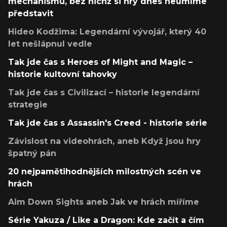
mechanismů, bez nichž si hry dnes neumíme
představit
Hideo Kodžima: Legendární vývojář, který 40
let nešlápnul vedle
Tak jde čas s Heroes of Might and Magic –
historie kultovní tahovky
Tak jde čas s Civilizací – historie legendární
strategie
Tak jde čas s Assassin's Creed - historie série
Závislost na videohrách, aneb Když jsou hry
špatný pán
20 nejpamětihodnějších milostných scén ve
hrách
Aim Down Sights aneb Jak ve hrách míříme
Série Yakuza / Like a Dragon: Kde začít a čím