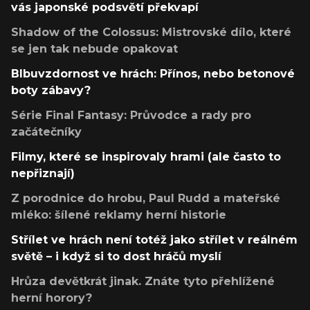
vás japonské podsvětí překvapí
Shadow of the Colossus: Mistrovské dílo, které
se jen tak nebude opakovat
Blbuvzdornost ve hrách: Přínos, nebo betonové
boty zábavy?
Série Final Fantasy: Průvodce a rady pro
začátečníky
Filmy, které se inspirovaly hrami (ale často to
nepřiznají)
Z porodnice do hrobu, Paul Rudd a mateřské
mléko: šílené reklamy herní historie
Střílet ve hrách není totéž jako střílet v reálném
světě – i když si to dost hráčů myslí
Hrůza devětkrát jinak. Znáte tyto přehlížené
herní horory?