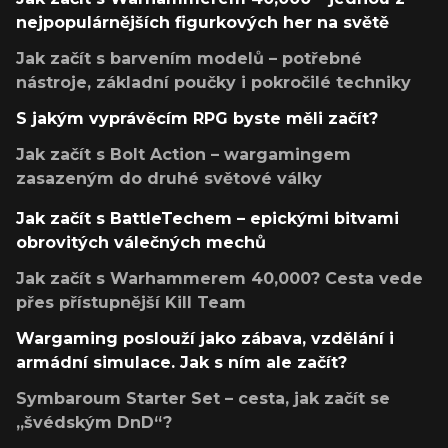
nejpopulárnějších figurkových her na světě
Jak začít s barvením modelů – potřebné
nástroje, základní poučky i pokročilé techniky
S jakým vyprávěcím RPG byste měli začít?
Jak začít s Bolt Action – wargamingem
zasazeným do druhé světové války
Jak začít s BattleTechem – epickými bitvami
obrovitých válečných mechů
Jak začít s Warhammerem 40,000? Cesta vede
přes přístupnější Kill Team
Wargaming poslouží jako zábava, vzdělání i
armádní simulace. Jak s ním ale začít?
Symbaroum Starter Set – cesta, jak začít se
„švédským DnD“?