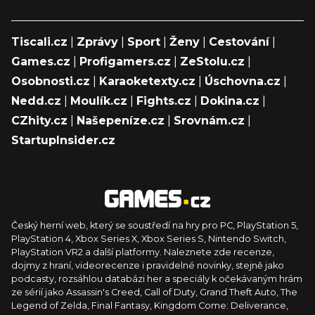
Tiscali.cz
|
Zprávy
|
Sport
|
Ženy
|
Cestování
|
Games.cz
|
Profigamers.cz
|
ZeStolu.cz
|
Osobnosti.cz
|
Karaoketexty.cz
|
Úschovna.cz
|
Nedd.cz
|
Moulík.cz
|
Fights.cz
|
Dokina.cz
|
CZhity.cz
|
Našepeníze.cz
|
Srovnám.cz
|
StartupInsider.cz
Český herní web, který se soustředí na hry pro PC, PlayStation 5,
PlayStation 4, Xbox Series X, Xbox Series S, Nintendo Switch,
PlayStation VR2 a další platformy. Naleznete zde recenze,
dojmy z hraní, videorecenze i pravidelné novinky, stejně jako
podcasty, rozsáhlou databázi her a speciály k očekávaným hrám
ze sérií jako Assassin's Creed, Call of Duty, Grand Theft Auto, The
Legend of Zelda, Final Fantasy, Kingdom Come: Deliverance,