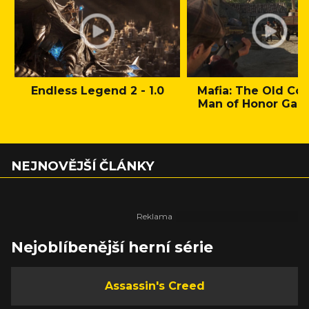
Endless Legend 2 - 1.0
Mafia: The Old Cou
Man of Honor Gam
NEJNOVĚJŠÍ ČLÁNKY
Nejoblíbenější herní série
Assassin's Creed