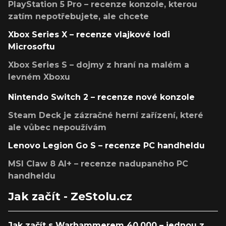
PlayStation 5 Pro – recenze konzole, kterou
zatím nepotřebujete, ale chcete
Xbox Series X – recenze vlajkové lodi
Microsoftu
Xbox Series S – dojmy z hraní na malém a
levném Xboxu
Nintendo Switch 2 – recenze nové konzole
Steam Deck je zázračné herní zařízení, které
ale vůbec nepoužívám
Lenovo Legion Go S – recenze PC handheldu
MSI Claw 8 AI+ – recenze nadupaného PC
handheldu
Jak začít - ZeStolu.cz
Jak začít s Warhammerem 40,000 – jednou z