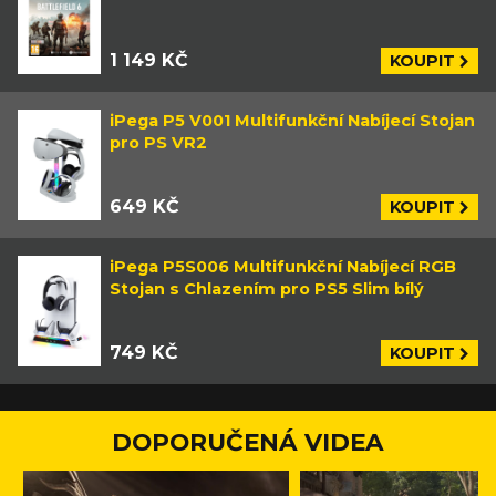
1 149 KČ
KOUPIT
iPega P5 V001 Multifunkční Nabíjecí Stojan
pro PS VR2
649 KČ
KOUPIT
iPega P5S006 Multifunkční Nabíjecí RGB
Stojan s Chlazením pro PS5 Slim bílý
749 KČ
KOUPIT
DOPORUČENÁ VIDEA