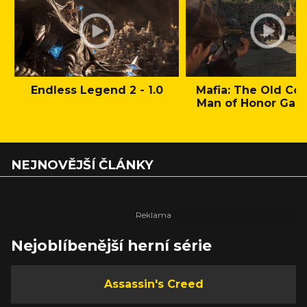
Endless Legend 2 - 1.0
Mafia: The Old Cou
Man of Honor Gam
NEJNOVĚJŠÍ ČLÁNKY
Nejoblíbenější herní série
Assassin's Creed