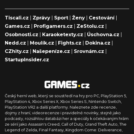
Tiscali.cz
|
Zprávy
|
Sport
|
Ženy
|
Cestování
|
Games.cz
|
Profigamers.cz
|
ZeStolu.cz
|
Osobnosti.cz
|
Karaoketexty.cz
|
Úschovna.cz
|
Nedd.cz
|
Moulík.cz
|
Fights.cz
|
Dokina.cz
|
CZhity.cz
|
Našepeníze.cz
|
Srovnám.cz
|
StartupInsider.cz
Český herní web, který se soustředí na hry pro PC, PlayStation 5,
PlayStation 4, Xbox Series X, Xbox Series S, Nintendo Switch,
PlayStation VR2 a další platformy. Naleznete zde recenze,
dojmy z hraní, videorecenze i pravidelné novinky, stejně jako
podcasty, rozsáhlou databázi her a speciály k očekávaným hrám
ze sérií jako Assassin's Creed, Call of Duty, Grand Theft Auto, The
Legend of Zelda, Final Fantasy, Kingdom Come: Deliverance,