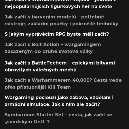
nejpopulárnějších figurkových her na světě
Jak začít s barvením modelů – potřebné
nástroje, základní poučky i pokročilé techniky
S jakým vyprávěcím RPG byste měli začít?
Jak začít s Bolt Action – wargamingem
zasazeným do druhé světové války
Jak začít s BattleTechem – epickými bitvami
obrovitých válečných mechů
Jak začít s Warhammerem 40,000? Cesta vede
přes přístupnější Kill Team
Wargaming poslouží jako zábava, vzdělání i
armádní simulace. Jak s ním ale začít?
Symbaroum Starter Set – cesta, jak začít se
„švédským DnD“?