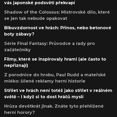
vás japonské podsvětí překvapí
Shadow of the Colossus: Mistrovské dílo, které
se jen tak nebude opakovat
Blbuvzdornost ve hrách: Přínos, nebo betonové
boty zábavy?
Série Final Fantasy: Průvodce a rady pro
začátečníky
Filmy, které se inspirovaly hrami (ale často to
nepřiznají)
Z porodnice do hrobu, Paul Rudd a mateřské
mléko: šílené reklamy herní historie
Střílet ve hrách není totéž jako střílet v reálném
světě – i když si to dost hráčů myslí
Hrůza devětkrát jinak. Znáte tyto přehlížené
herní horory?