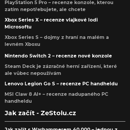
PlayStation 5 Pro – recenze konzole, kterou
zatím nepotřebujete, ale chcete
Xbox Series X – recenze vlajkové lodi
Microsoftu
Xbox Series S – dojmy z hraní na malém a
levném Xboxu
Nintendo Switch 2 – recenze nové konzole
Steam Deck je zázračné herní zařízení, které
ale vůbec nepoužívám
Lenovo Legion Go S – recenze PC handheldu
MSI Claw 8 AI+ – recenze nadupaného PC
handheldu
Jak začít - ZeStolu.cz
Jak začít s Warhammerem 40,000 – jednou z