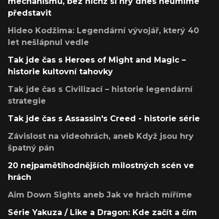
mechanismů, bez nichž si hry dnes neumíme
představit
Hideo Kodžima: Legendární vývojář, který 40
let nešlápnul vedle
Tak jde čas s Heroes of Might and Magic –
historie kultovní tahovky
Tak jde čas s Civilizací – historie legendární
strategie
Tak jde čas s Assassin's Creed - historie série
Závislost na videohrách, aneb Když jsou hry
špatný pán
20 nejpamětihodnějších milostných scén ve
hrách
Aim Down Sights aneb Jak ve hrách míříme
Série Yakuza / Like a Dragon: Kde začít a čím