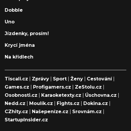
Dobble
Uno
Jízdenky, prosím!
Krycí jména
Na křídlech
Tiscali.cz
|
Zprávy
|
Sport
|
Ženy
|
Cestování
|
Games.cz
|
Profigamers.cz
|
ZeStolu.cz
|
Osobnosti.cz
|
Karaoketexty.cz
|
Úschovna.cz
|
Nedd.cz
|
Moulík.cz
|
Fights.cz
|
Dokina.cz
|
CZhity.cz
|
Našepeníze.cz
|
Srovnám.cz
|
StartupInsider.cz