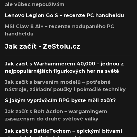
ale vůbec nepoužívám
Lenovo Legion Go S – recenze PC handheldu
MSI Claw 8 AI+ – recenze nadupaného PC
handheldu
Jak začít - ZeStolu.cz
Jak začít s Warhammerem 40,000 – jednou z
nejpopulárnějších figurkových her na světě
Jak začít s barvením modelů – potřebné
nástroje, základní poučky i pokročilé techniky
S jakým vyprávěcím RPG byste měli začít?
Jak začít s Bolt Action – wargamingem
zasazeným do druhé světové války
Jak začít s BattleTechem – epickými bitvami