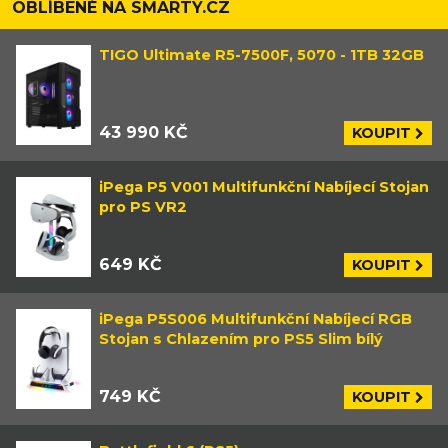
OBLÍBENÉ NA SMARTY.CZ
TIGO Ultimate R5-7500F, 5070 - 1TB 32GB
43 990 KČ
KOUPIT
iPega P5 V001 Multifunkční Nabíjecí Stojan
pro PS VR2
649 KČ
KOUPIT
iPega P5S006 Multifunkční Nabíjecí RGB
Stojan s Chlazením pro PS5 Slim bílý
749 KČ
KOUPIT