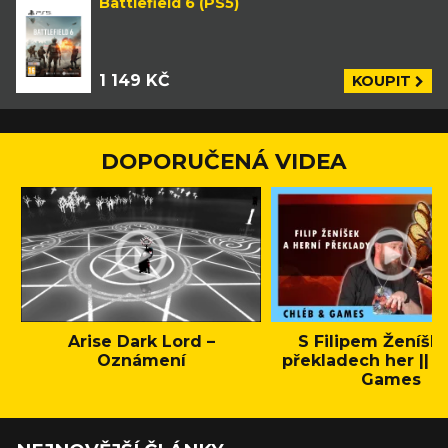
Battlefield 6 (PS5)
1 149 KČ
KOUPIT
DOPORUČENÁ VIDEA
Arise Dark Lord –
S Filipem Ženíšk
Oznámení
překladech her || C
Games