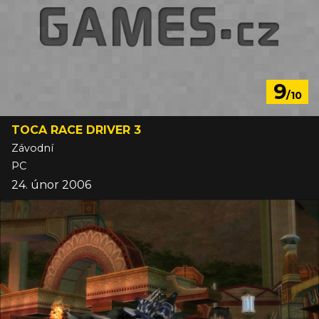
9
/10
TOCA RACE DRIVER 3
Závodní
PC
24. únor 2006