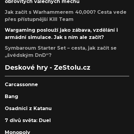
obrovitých válečných mechů
Jak začít s Warhammerem 40,000? Cesta vede
přes přístupnější Kill Team
Wargaming poslouží jako zábava, vzdělání i
armádní simulace. Jak s ním ale začít?
Symbaroum Starter Set – cesta, jak začít se
„švédským DnD“?
Deskové hry - ZeStolu.cz
Carcassonne
Bang
Osadníci z Katanu
7 divů světa: Duel
Monopoly