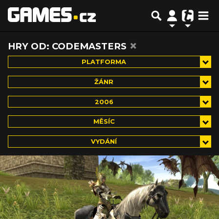
×
HRY OD: CODEMASTERS
PLATFORMA
ŽÁNR
2006
MĚSÍC
VYDÁNÍ