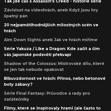
Tak jde čas s Assassin's Creed - historie série
Závislost na videohrách, aneb Když jsou hry
špatný pán
20 nejpamětihodnějších milostných scén ve
hrách
Aim Down Sights aneb Jak ve hrách míříme
Série Yakuza / Like a Dragon: Kde začít a čím
vás japonské podsvětí překvapí
Shadow of the Colossus: Mistrovské dílo, které
se jen tak nebude opakovat
Blbuvzdornost ve hrách: Přínos, nebo betonové
boty zábavy?
Série Final Fantasy: Průvodce a rady pro
začátečníky
Filmy, které se inspirovaly hrami (ale často to