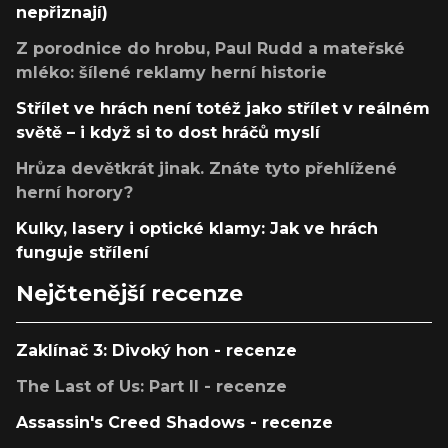
nepřiznají)
Z porodnice do hrobu, Paul Rudd a mateřské
mléko: šílené reklamy herní historie
Střílet ve hrách není totéž jako střílet v reálném
světě – i když si to dost hráčů myslí
Hrůza devětkrát jinak. Znáte tyto přehlížené
herní horory?
Kulky, lasery i optické klamy: Jak ve hrách
funguje střílení
Nejčtenější recenze
Zaklínač 3: Divoký hon - recenze
The Last of Us: Part II - recenze
Assassin's Creed Shadows - recenze