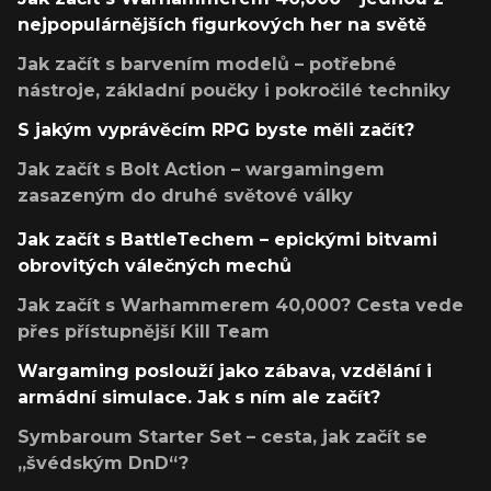
nejpopulárnějších figurkových her na světě
Jak začít s barvením modelů – potřebné
nástroje, základní poučky i pokročilé techniky
S jakým vyprávěcím RPG byste měli začít?
Jak začít s Bolt Action – wargamingem
zasazeným do druhé světové války
Jak začít s BattleTechem – epickými bitvami
obrovitých válečných mechů
Jak začít s Warhammerem 40,000? Cesta vede
přes přístupnější Kill Team
Wargaming poslouží jako zábava, vzdělání i
armádní simulace. Jak s ním ale začít?
Symbaroum Starter Set – cesta, jak začít se
„švédským DnD“?