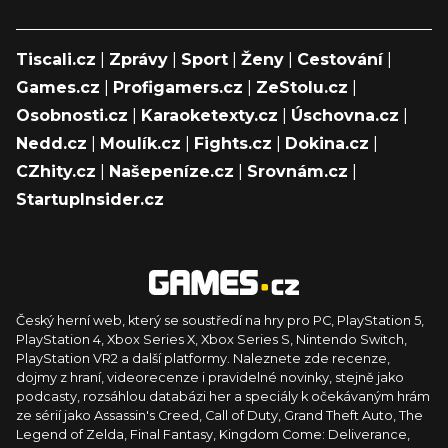
Tiscali.cz
|
Zprávy
|
Sport
|
Ženy
|
Cestování
|
Games.cz
|
Profigamers.cz
|
ZeStolu.cz
|
Osobnosti.cz
|
Karaoketexty.cz
|
Úschovna.cz
|
Nedd.cz
|
Moulík.cz
|
Fights.cz
|
Dokina.cz
|
CZhity.cz
|
Našepeníze.cz
|
Srovnám.cz
|
StartupInsider.cz
Český herní web, který se soustředí na hry pro PC, PlayStation 5,
PlayStation 4, Xbox Series X, Xbox Series S, Nintendo Switch,
PlayStation VR2 a další platformy. Naleznete zde recenze,
dojmy z hraní, videorecenze i pravidelné novinky, stejně jako
podcasty, rozsáhlou databázi her a speciály k očekávaným hrám
ze sérií jako Assassin's Creed, Call of Duty, Grand Theft Auto, The
Legend of Zelda, Final Fantasy, Kingdom Come: Deliverance,