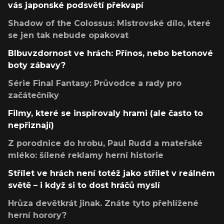
vás japonské podsvětí překvapí
Shadow of the Colossus: Mistrovské dílo, které
se jen tak nebude opakovat
Blbuvzdornost ve hrách: Přínos, nebo betonové
boty zábavy?
Série Final Fantasy: Průvodce a rady pro
začátečníky
Filmy, které se inspirovaly hrami (ale často to
nepřiznají)
Z porodnice do hrobu, Paul Rudd a mateřské
mléko: šílené reklamy herní historie
Střílet ve hrách není totéž jako střílet v reálném
světě – i když si to dost hráčů myslí
Hrůza devětkrát jinak. Znáte tyto přehlížené
herní horory?