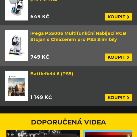
649 KČ
KOUPIT
iPega P5S006 Multifunkční Nabíjecí RGB
Stojan s Chlazením pro PS5 Slim bílý
749 KČ
KOUPIT
Battlefield 6 (PS5)
1 149 KČ
KOUPIT
DOPORUČENÁ VIDEA