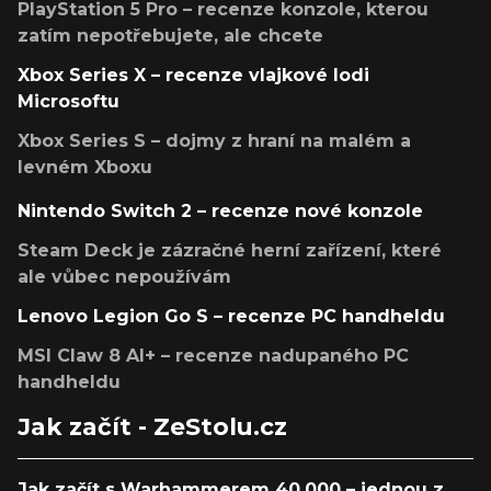
PlayStation 5 Pro – recenze konzole, kterou
zatím nepotřebujete, ale chcete
Xbox Series X – recenze vlajkové lodi
Microsoftu
Xbox Series S – dojmy z hraní na malém a
levném Xboxu
Nintendo Switch 2 – recenze nové konzole
Steam Deck je zázračné herní zařízení, které
ale vůbec nepoužívám
Lenovo Legion Go S – recenze PC handheldu
MSI Claw 8 AI+ – recenze nadupaného PC
handheldu
Jak začít - ZeStolu.cz
Jak začít s Warhammerem 40,000 – jednou z