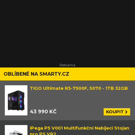
OBLÍBENÉ NA SMARTY.CZ
TIGO Ultimate R5-7500F, 5070 - 1TB 32GB
43 990 KČ
KOUPIT
iPega P5 V001 Multifunkční Nabíjecí Stojan
pro PS VR2