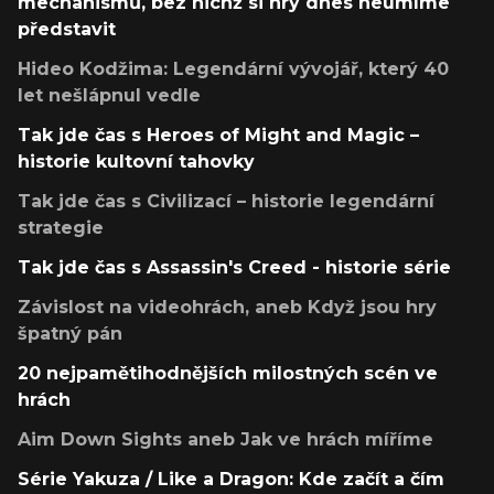
mechanismů, bez nichž si hry dnes neumíme
představit
Hideo Kodžima: Legendární vývojář, který 40
let nešlápnul vedle
Tak jde čas s Heroes of Might and Magic –
historie kultovní tahovky
Tak jde čas s Civilizací – historie legendární
strategie
Tak jde čas s Assassin's Creed - historie série
Závislost na videohrách, aneb Když jsou hry
špatný pán
20 nejpamětihodnějších milostných scén ve
hrách
Aim Down Sights aneb Jak ve hrách míříme
Série Yakuza / Like a Dragon: Kde začít a čím