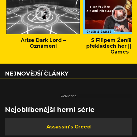
Arise Dark Lord –
S Filipem Ženíšk
Oznámení
překladech her || C
Games
NEJNOVĚJŠÍ ČLÁNKY
Nejoblíbenější herní série
Assassin's Creed