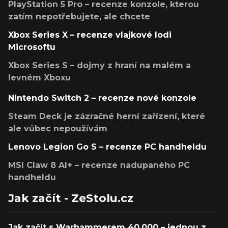
PlayStation 5 Pro – recenze konzole, kterou
zatím nepotřebujete, ale chcete
Xbox Series X – recenze vlajkové lodi
Microsoftu
Xbox Series S – dojmy z hraní na malém a
levném Xboxu
Nintendo Switch 2 – recenze nové konzole
Steam Deck je zázračné herní zařízení, které
ale vůbec nepoužívám
Lenovo Legion Go S – recenze PC handheldu
MSI Claw 8 AI+ – recenze nadupaného PC
handheldu
Jak začít - ZeStolu.cz
Jak začít s Warhammerem 40,000 – jednou z