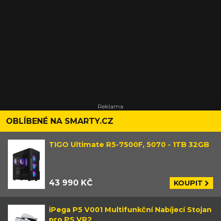
OBLÍBENÉ NA SMARTY.CZ
TIGO Ultimate R5-7500F, 5070 - 1TB 32GB
43 990 KČ
KOUPIT
iPega P5 V001 Multifunkční Nabíjecí Stojan
pro PS VR2