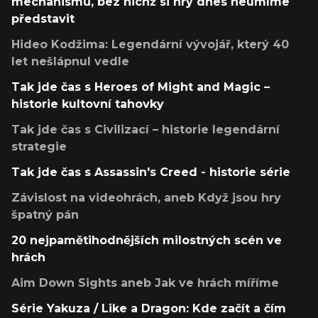
mechanismů, bez nichž si hry dnes neumíme
představit
Hideo Kodžima: Legendární vývojář, který 40
let nešlápnul vedle
Tak jde čas s Heroes of Might and Magic –
historie kultovní tahovky
Tak jde čas s Civilizací – historie legendární
strategie
Tak jde čas s Assassin's Creed - historie série
Závislost na videohrách, aneb Když jsou hry
špatný pán
20 nejpamětihodnějších milostných scén ve
hrách
Aim Down Sights aneb Jak ve hrách míříme
Série Yakuza / Like a Dragon: Kde začít a čím