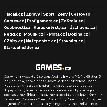
Tiscali.cz
|
Zprávy
|
Sport
|
Ženy
|
Cestování
|
Games.cz
|
Profigamers.cz
|
ZeStolu.cz
|
Osobnosti.cz
|
Karaoketexty.cz
|
Úschovna.cz
|
Nedd.cz
|
Moulík.cz
|
Fights.cz
|
Dokina.cz
|
CZhity.cz
|
Našepeníze.cz
|
Srovnám.cz
|
StartupInsider.cz
Český herní web, který se soustředí na hry pro PC, PlayStation 5,
PlayStation 4, Xbox Series X, Xbox Series S, Nintendo Switch,
PlayStation VR2 a další platformy. Naleznete zde recenze,
dojmy z hraní, videorecenze i pravidelné novinky, stejně jako
podcasty, rozsáhlou databázi her a speciály k očekávaným hrám
ze sérií jako Assassin's Creed, Call of Duty, Grand Theft Auto, The
Legend of Zelda, Final Fantasy, Kingdom Come: Deliverance,