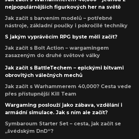
nejpopulárnějších figurkových her na světě
Jak začít s barvením modelů – potřebné
nástroje, základní poučky i pokročilé techniky
S jakým vyprávěcím RPG byste měli začít?
Jak začít s Bolt Action – wargamingem
zasazeným do druhé světové války
Jak začít s BattleTechem – epickými bitvami
obrovitých válečných mechů
Jak začít s Warhammerem 40,000? Cesta vede
přes přístupnější Kill Team
Wargaming poslouží jako zábava, vzdělání i
armádní simulace. Jak s ním ale začít?
Symbaroum Starter Set – cesta, jak začít se
„švédským DnD“?