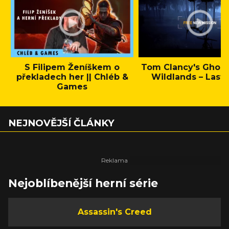
S Filipem Ženíškem o
Tom Clancy's Ghos
překladech her || Chléb &
Wildlands – Last 
Games
NEJNOVĚJŠÍ ČLÁNKY
Nejoblíbenější herní série
Assassin's Creed