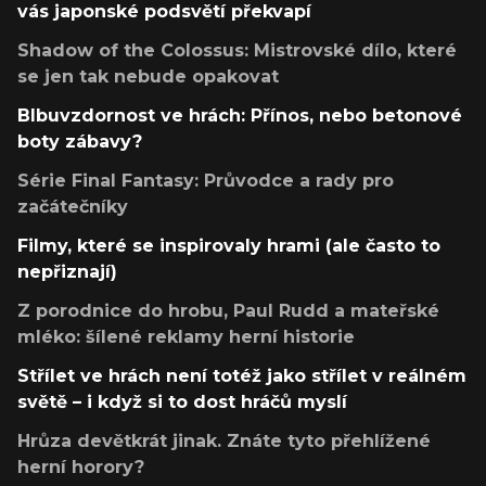
vás japonské podsvětí překvapí
Shadow of the Colossus: Mistrovské dílo, které
se jen tak nebude opakovat
Blbuvzdornost ve hrách: Přínos, nebo betonové
boty zábavy?
Série Final Fantasy: Průvodce a rady pro
začátečníky
Filmy, které se inspirovaly hrami (ale často to
nepřiznají)
Z porodnice do hrobu, Paul Rudd a mateřské
mléko: šílené reklamy herní historie
Střílet ve hrách není totéž jako střílet v reálném
světě – i když si to dost hráčů myslí
Hrůza devětkrát jinak. Znáte tyto přehlížené
herní horory?