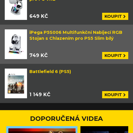
649 KČ
KOUPIT
iPega P5S006 Multifunkční Nabíjecí RGB
Stojan s Chlazením pro PS5 Slim bílý
749 KČ
KOUPIT
Battlefield 6 (PS5)
1 149 KČ
KOUPIT
DOPORUČENÁ VIDEA