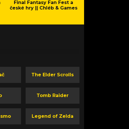
a
Final Fantasy Fan Fest a
Company of Heroes 
české hry || Chléb & Games
Stand - Trail
ač
The Elder Scrolls
o
Tomb Raider
ismo
Legend of Zelda