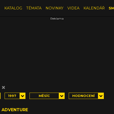
E
KATALOG
TÉMATA
NOVINKY
VIDEA
KALENDÁŘ
SM
×
S
1997
MĚSÍC
HODNOCENÍ
G ADVENTURE