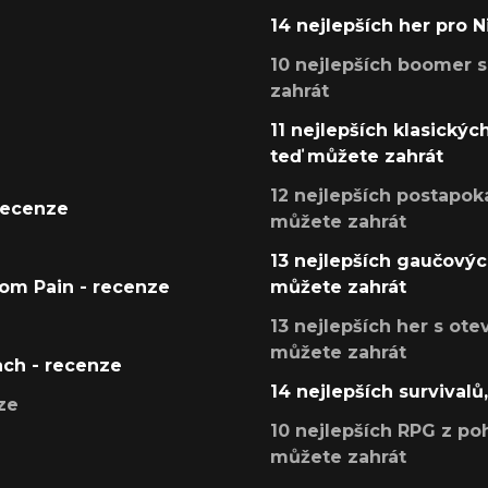
14 nejlepších her pro 
10 nejlepších boomer s
zahrát
11 nejlepších klasickýc
teď můžete zahrát
12 nejlepších postapoka
recenze
můžete zahrát
13 nejlepších gaučových
tom Pain - recenze
můžete zahrát
13 nejlepších her s ot
můžete zahrát
ach - recenze
14 nejlepších survivalů
ze
10 nejlepších RPG z poh
můžete zahrát