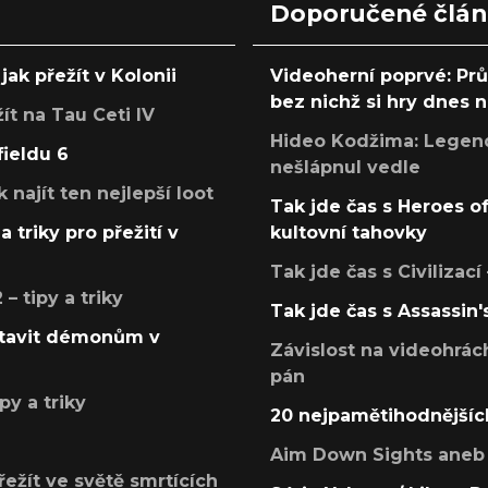
Doporučené člá
jak přežít v Kolonii
Videoherní poprvé: Pr
bez nichž si hry dnes
žít na Tau Ceti IV
Hideo Kodžima: Legendá
fieldu 6
nešlápnul vedle
k najít ten nejlepší loot
Tak jde čas s Heroes o
a triky pro přežití v
kultovní tahovky
Tak jde čas s Civilizací
 tipy a triky
Tak jde čas s Assassin'
postavit démonům v
Závislost na videohrác
pán
py a triky
20 nejpamětihodnějšíc
Aim Down Sights aneb 
přežít ve světě smrtících