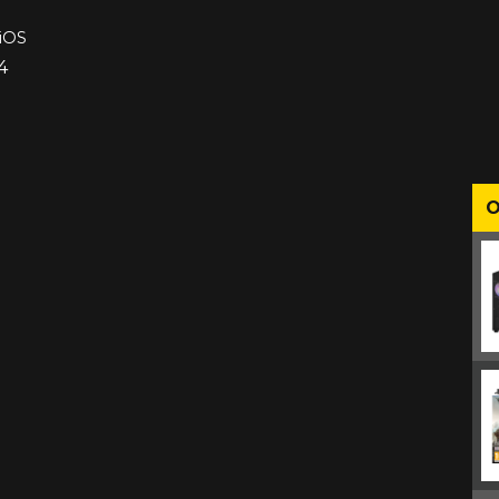
 iOS
4
O