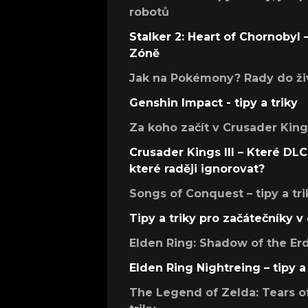
robotů
Stalker 2: Heart of Chornobyl – 
Zóně
Jak na Pokémony? Rady do živ
Genshin Impact - tipy a triky
Za koho začít v Crusader Kings
Crusader Kings III – Které DLC 
které raději ignorovat?
Songs of Conquest – tipy a tri
Tipy a triky pro začátečníky 
Elden Ring: Shadow of the Erdt
Elden Ring Nightreing – tipy a 
The Legend of Zelda: Tears of