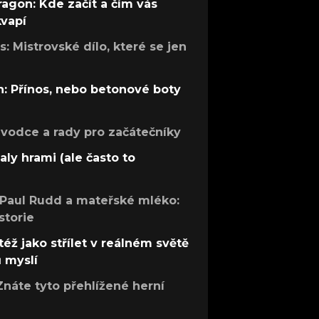
ragon: Kde začít a čím vás
kvapí
: Mistrovské dílo, které se jen
: Přínos, nebo betonové boty
růvodce a rady pro začátečníky
aly hrami (ale často to
 Paul Rudd a mateřské mléko:
storie
též jako střílet v reálném světě
ů myslí
Znáte tyto přehlížené herní