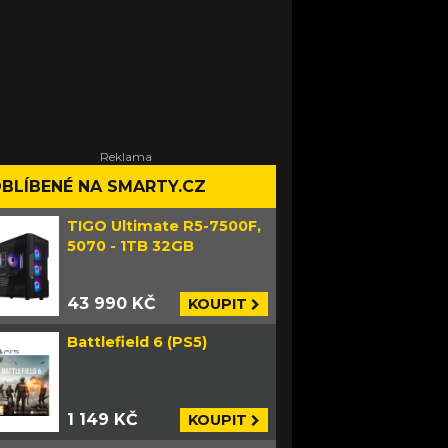
BLÍBENÉ NA SMARTY.CZ
TIGO Ultimate R5-7500F,
5070 - 1TB 32GB
43 990 KČ
KOUPIT
Battlefield 6 (PS5)
1 149 KČ
KOUPIT