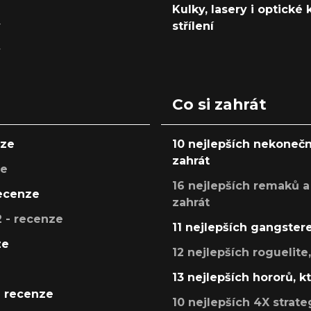
Kulky, lasery i optické
y
střílení
y
Co si zahrát
nze
10 nejlepších nekonečn
zahrát
ze
16 nejlepších remaků a
recenze
zahrát
 - recenze
11 nejlepších gangstere
ze
12 nejlepších roguelite
13 nejlepších hororů, k
- recenze
10 nejlepších 4X strate