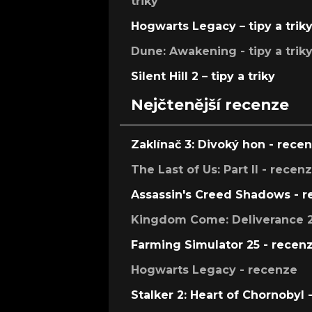
triky
Hogwarts Legacy – tipy a trik
Dune: Awakening - tipy a trik
Silent Hill 2 – tipy a triky
Nejčtenější recenze
Zaklínač 3: Divoký hon - rece
The Last of Us: Part II - recen
Assassin's Creed Shadows - 
Kingdom Come: Deliverance 2
Farming Simulator 25 - recen
Hogwarts Legacy - recenze
Stalker 2: Heart of Chornobyl 