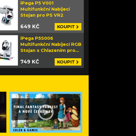
iPega P5 V001
Multifunkční Nabíjecí
Stojan pro PS VR2
649 KČ
KOUPIT
iPega P5S006
Multifunkční Nabíjecí RGB
Stojan s Chlazením pro
PS5 Slim bílý
749 KČ
KOUPIT