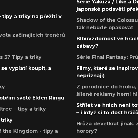
Série Yakuza / Like a D
japonské podsvětí pře
tipy a triky na přežití v
Shadow of the Colossus
tak nebude opakovat
ota začínajících trenérů
Blbuvzdornost ve hrách
zábavy?
 3? Tipy a triky
Série Final Fantasy: P
se vyplatí koupit, a
Filmy, které se inspirov
nepřiznají)
ky
Z porodnice do hrobu,
šílené reklamy herní hi
v obřím světě Elden Ringu
Střílet ve hrách není to
ree – tipy a triky
– i když si to dost hráč
triky
Hrůza devětkrát jinak. 
 the Kingdom - tipy a
horory?