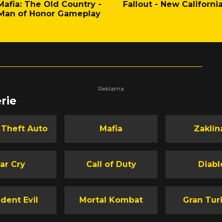
Mafia: The Old Country -
Fallout - New Californi
Man of Honor Gameplay
rie
 Theft Auto
Mafia
Zaklín
ar Cry
Call of Duty
Diabl
dent Evil
Mortal Kombat
Gran Tur