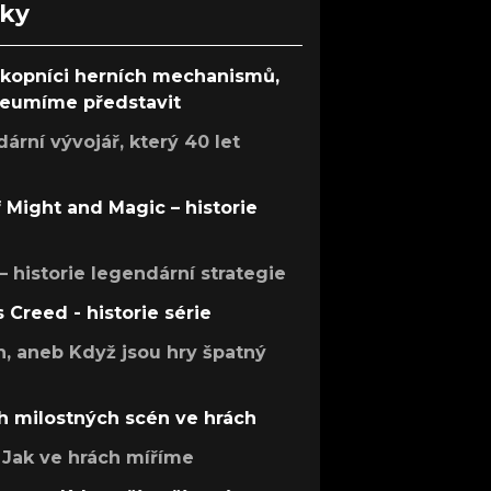
nky
ůkopníci herních mechanismů,
 neumíme představit
rní vývojář, který 40 let
f Might and Magic – historie
 – historie legendární strategie
s Creed - historie série
h, aneb Když jsou hry špatný
h milostných scén ve hrách
Jak ve hrách míříme