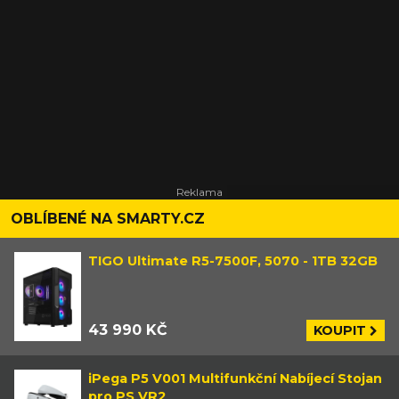
OBLÍBENÉ NA SMARTY.CZ
TIGO Ultimate R5-7500F, 5070 - 1TB 32GB
43 990 KČ
KOUPIT
iPega P5 V001 Multifunkční Nabíjecí Stojan
pro PS VR2