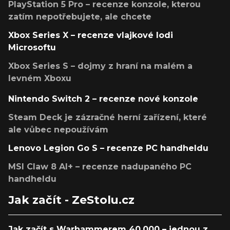
PlayStation 5 Pro – recenze konzole, kterou
zatím nepotřebujete, ale chcete
Xbox Series X – recenze vlajkové lodi
Microsoftu
Xbox Series S – dojmy z hraní na malém a
levném Xboxu
Nintendo Switch 2 – recenze nové konzole
Steam Deck je zázračné herní zařízení, které
ale vůbec nepoužívám
Lenovo Legion Go S – recenze PC handheldu
MSI Claw 8 AI+ – recenze nadupaného PC
handheldu
Jak začít - ZeStolu.cz
Jak začít s Warhammerem 40,000 – jednou z