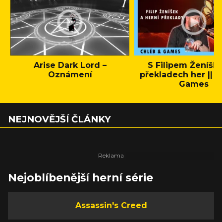
Arise Dark Lord –
S Filipem Ženíšk
Oznámení
překladech her || C
Games
NEJNOVĚJŠÍ ČLÁNKY
Nejoblíbenější herní série
Assassin's Creed