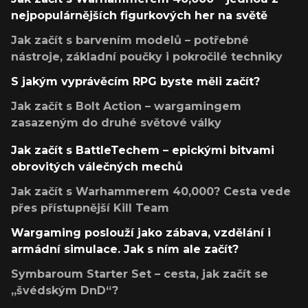
nejpopulárnějších figurkových her na světě
Jak začít s barvením modelů – potřebné
nástroje, základní poučky i pokročilé techniky
S jakým vyprávěcím RPG byste měli začít?
Jak začít s Bolt Action – wargamingem
zasazeným do druhé světové války
Jak začít s BattleTechem – epickými bitvami
obrovitých válečných mechů
Jak začít s Warhammerem 40,000? Cesta vede
přes přístupnější Kill Team
Wargaming poslouží jako zábava, vzdělání i
armádní simulace. Jak s ním ale začít?
Symbaroum Starter Set – cesta, jak začít se
„švédským DnD“?