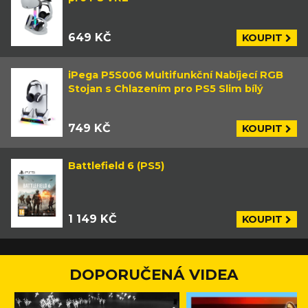
649 KČ
KOUPIT
iPega P5S006 Multifunkční Nabíjecí RGB
Stojan s Chlazením pro PS5 Slim bílý
749 KČ
KOUPIT
Battlefield 6 (PS5)
1 149 KČ
KOUPIT
DOPORUČENÁ VIDEA