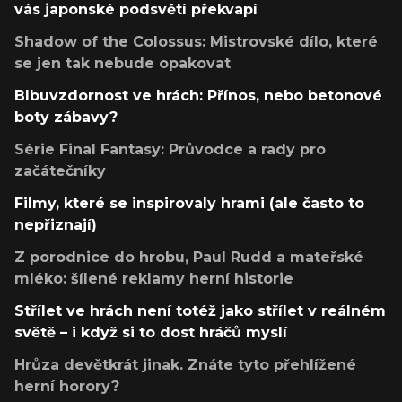
vás japonské podsvětí překvapí
Shadow of the Colossus: Mistrovské dílo, které
se jen tak nebude opakovat
Blbuvzdornost ve hrách: Přínos, nebo betonové
boty zábavy?
Série Final Fantasy: Průvodce a rady pro
začátečníky
Filmy, které se inspirovaly hrami (ale často to
nepřiznají)
Z porodnice do hrobu, Paul Rudd a mateřské
mléko: šílené reklamy herní historie
Střílet ve hrách není totéž jako střílet v reálném
světě – i když si to dost hráčů myslí
Hrůza devětkrát jinak. Znáte tyto přehlížené
herní horory?