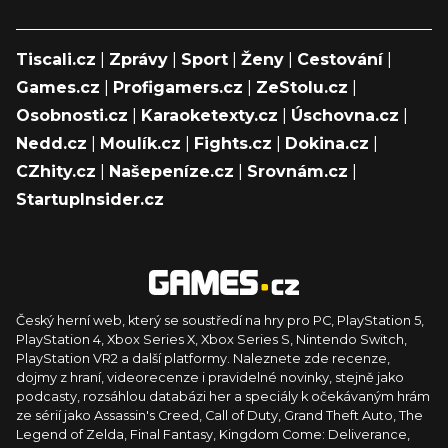
Tiscali.cz
|
Zprávy
|
Sport
|
Ženy
|
Cestování
|
Games.cz
|
Profigamers.cz
|
ZeStolu.cz
|
Osobnosti.cz
|
Karaoketexty.cz
|
Úschovna.cz
|
Nedd.cz
|
Moulík.cz
|
Fights.cz
|
Dokina.cz
|
CZhity.cz
|
Našepeníze.cz
|
Srovnám.cz
|
StartupInsider.cz
Český herní web, který se soustředí na hry pro PC, PlayStation 5,
PlayStation 4, Xbox Series X, Xbox Series S, Nintendo Switch,
PlayStation VR2 a další platformy. Naleznete zde recenze,
dojmy z hraní, videorecenze i pravidelné novinky, stejně jako
podcasty, rozsáhlou databázi her a speciály k očekávaným hrám
ze sérií jako Assassin's Creed, Call of Duty, Grand Theft Auto, The
Legend of Zelda, Final Fantasy, Kingdom Come: Deliverance,