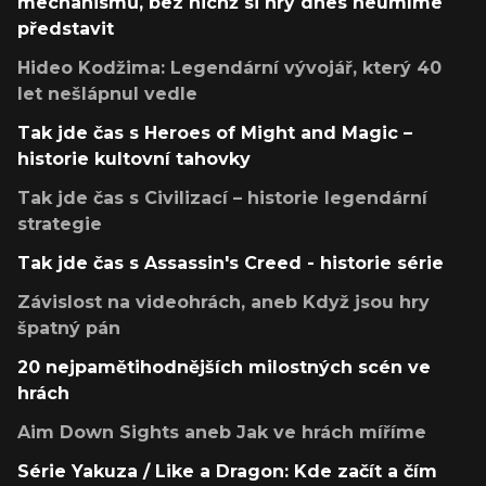
mechanismů, bez nichž si hry dnes neumíme
představit
Hideo Kodžima: Legendární vývojář, který 40
let nešlápnul vedle
Tak jde čas s Heroes of Might and Magic –
historie kultovní tahovky
Tak jde čas s Civilizací – historie legendární
strategie
Tak jde čas s Assassin's Creed - historie série
Závislost na videohrách, aneb Když jsou hry
špatný pán
20 nejpamětihodnějších milostných scén ve
hrách
Aim Down Sights aneb Jak ve hrách míříme
Série Yakuza / Like a Dragon: Kde začít a čím