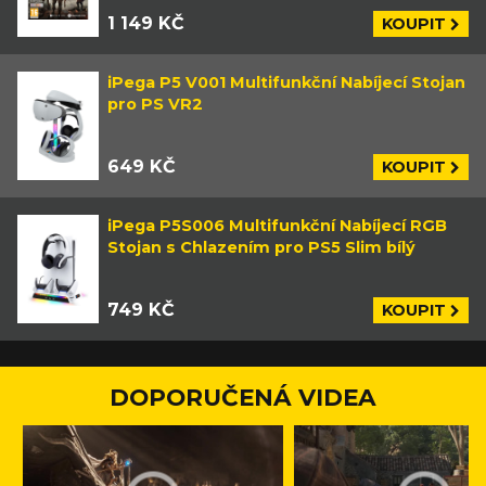
1 149 KČ
KOUPIT
iPega P5 V001 Multifunkční Nabíjecí Stojan
pro PS VR2
649 KČ
KOUPIT
iPega P5S006 Multifunkční Nabíjecí RGB
Stojan s Chlazením pro PS5 Slim bílý
749 KČ
KOUPIT
DOPORUČENÁ VIDEA