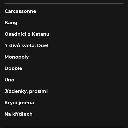
Carcassonne
Bang
Osadníci z Katanu
7 divů světa: Duel
Monopoly
Dobble
Uno
Jízdenky, prosím!
Krycí jména
Na křídlech