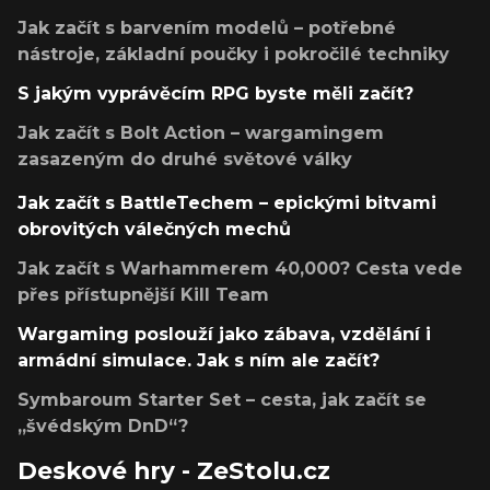
Jak začít s barvením modelů – potřebné
nástroje, základní poučky i pokročilé techniky
S jakým vyprávěcím RPG byste měli začít?
Jak začít s Bolt Action – wargamingem
zasazeným do druhé světové války
Jak začít s BattleTechem – epickými bitvami
obrovitých válečných mechů
Jak začít s Warhammerem 40,000? Cesta vede
přes přístupnější Kill Team
Wargaming poslouží jako zábava, vzdělání i
armádní simulace. Jak s ním ale začít?
Symbaroum Starter Set – cesta, jak začít se
„švédským DnD“?
Deskové hry - ZeStolu.cz