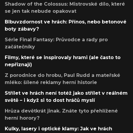
Shadow of the Colossus: Mistrovské dílo, které
se jen tak nebude opakovat
Blbuvzdornost ve hrách: Přínos, nebo betonové
boty zábavy?
Série Final Fantasy: Průvodce a rady pro
začátečníky
Filmy, které se inspirovaly hrami (ale často to
nepřiznají)
Z porodnice do hrobu, Paul Rudd a mateřské
mléko: šílené reklamy herní historie
Střílet ve hrách není totéž jako střílet v reálném
světě – i když si to dost hráčů myslí
Hrůza devětkrát jinak. Znáte tyto přehlížené
herní horory?
Kulky, lasery i optické klamy: Jak ve hrách