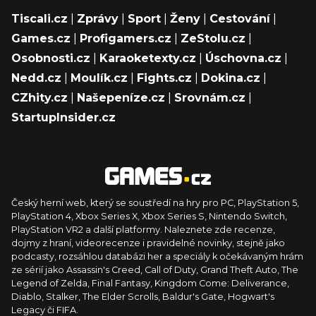
Tiscali.cz
|
Zprávy
|
Sport
|
Ženy
|
Cestování
|
Games.cz
|
Profigamers.cz
|
ZeStolu.cz
|
Osobnosti.cz
|
Karaoketexty.cz
|
Úschovna.cz
|
Nedd.cz
|
Moulík.cz
|
Fights.cz
|
Dokina.cz
|
CZhity.cz
|
Našepeníze.cz
|
Srovnám.cz
|
StartupInsider.cz
Český herní web, který se soustředí na hry pro PC, PlayStation 5,
PlayStation 4, Xbox Series X, Xbox Series S, Nintendo Switch,
PlayStation VR2 a další platformy. Naleznete zde recenze,
dojmy z hraní, videorecenze i pravidelné novinky, stejně jako
podcasty, rozsáhlou databázi her a speciály k očekávaným hrám
ze sérií jako Assassin's Creed, Call of Duty, Grand Theft Auto, The
Legend of Zelda, Final Fantasy, Kingdom Come: Deliverance,
Diablo, Stalker, The Elder Scrolls, Baldur's Gate, Hogwart's
Legacy či FIFA.