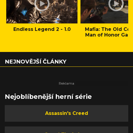
Endless Legend 2 - 1.0
Mafia: The Old Cou
Man of Honor Gam
NEJNOVĚJŠÍ ČLÁNKY
Nejoblíbenější herní série
Assassin's Creed