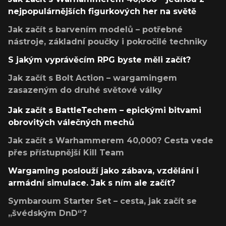
nejpopulárnějších figurkových her na světě
Jak začít s barvením modelů – potřebné
nástroje, základní poučky i pokročilé techniky
S jakým vyprávěcím RPG byste měli začít?
Jak začít s Bolt Action – wargamingem
zasazeným do druhé světové války
Jak začít s BattleTechem – epickými bitvami
obrovitých válečných mechů
Jak začít s Warhammerem 40,000? Cesta vede
přes přístupnější Kill Team
Wargaming poslouží jako zábava, vzdělání i
armádní simulace. Jak s ním ale začít?
Symbaroum Starter Set – cesta, jak začít se
„švédským DnD“?