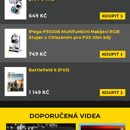
649 KČ
KOUPIT
iPega P5S006 Multifunkční Nabíjecí RGB
Stojan s Chlazením pro PS5 Slim bílý
749 KČ
KOUPIT
Battlefield 6 (PS5)
1 149 KČ
KOUPIT
DOPORUČENÁ VIDEA