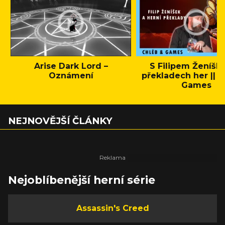
Arise Dark Lord –
S Filipem Ženíšk
Oznámení
překladech her || C
Games
NEJNOVĚJŠÍ ČLÁNKY
Nejoblíbenější herní série
Assassin's Creed