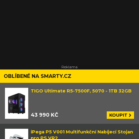
OBLÍBENÉ NA SMARTY.CZ
TIGO Ultimate R5-7500F, 5070 - 1TB 32GB
43 990 KČ
KOUPIT
iPega P5 V001 Multifunkční Nabíjecí Stojan
pro PS VR2