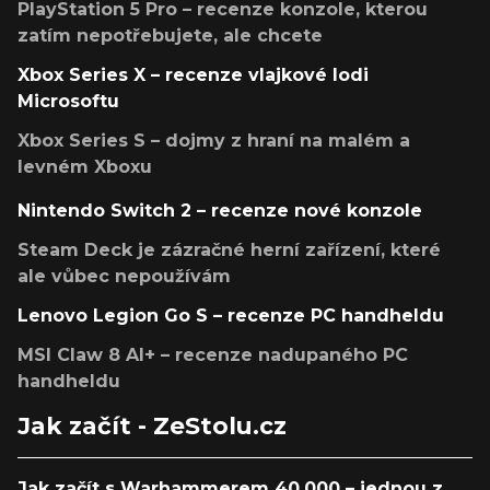
PlayStation 5 Pro – recenze konzole, kterou
zatím nepotřebujete, ale chcete
Xbox Series X – recenze vlajkové lodi
Microsoftu
Xbox Series S – dojmy z hraní na malém a
levném Xboxu
Nintendo Switch 2 – recenze nové konzole
Steam Deck je zázračné herní zařízení, které
ale vůbec nepoužívám
Lenovo Legion Go S – recenze PC handheldu
MSI Claw 8 AI+ – recenze nadupaného PC
handheldu
Jak začít - ZeStolu.cz
Jak začít s Warhammerem 40,000 – jednou z