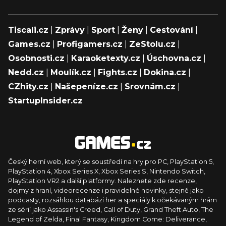
Tiscali.cz
|
Zprávy
|
Sport
|
Ženy
|
Cestování
|
Games.cz
|
Profigamers.cz
|
ZeStolu.cz
|
Osobnosti.cz
|
Karaoketexty.cz
|
Úschovna.cz
|
Nedd.cz
|
Moulík.cz
|
Fights.cz
|
Dokina.cz
|
CZhity.cz
|
Našepeníze.cz
|
Srovnám.cz
|
StartupInsider.cz
Český herní web, který se soustředí na hry pro PC, PlayStation 5,
PlayStation 4, Xbox Series X, Xbox Series S, Nintendo Switch,
PlayStation VR2 a další platformy. Naleznete zde recenze,
dojmy z hraní, videorecenze i pravidelné novinky, stejně jako
podcasty, rozsáhlou databázi her a speciály k očekávaným hrám
ze sérií jako Assassin's Creed, Call of Duty, Grand Theft Auto, The
Legend of Zelda, Final Fantasy, Kingdom Come: Deliverance,