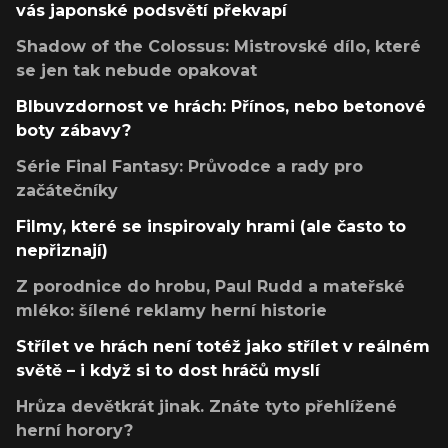
vás japonské podsvětí překvapí
Shadow of the Colossus: Mistrovské dílo, které
se jen tak nebude opakovat
Blbuvzdornost ve hrách: Přínos, nebo betonové
boty zábavy?
Série Final Fantasy: Průvodce a rady pro
začátečníky
Filmy, které se inspirovaly hrami (ale často to
nepřiznají)
Z porodnice do hrobu, Paul Rudd a mateřské
mléko: šílené reklamy herní historie
Střílet ve hrách není totéž jako střílet v reálném
světě – i když si to dost hráčů myslí
Hrůza devětkrát jinak. Znáte tyto přehlížené
herní horory?