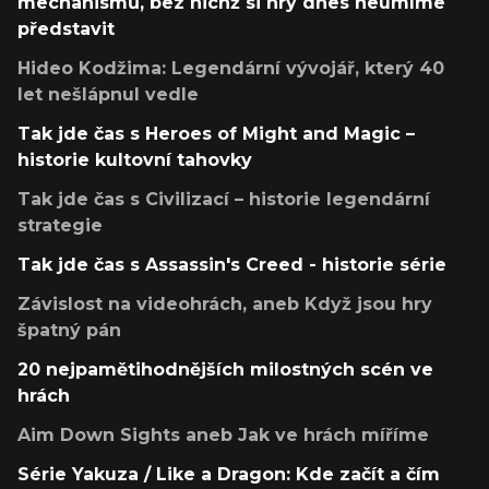
mechanismů, bez nichž si hry dnes neumíme
představit
Hideo Kodžima: Legendární vývojář, který 40
let nešlápnul vedle
Tak jde čas s Heroes of Might and Magic –
historie kultovní tahovky
Tak jde čas s Civilizací – historie legendární
strategie
Tak jde čas s Assassin's Creed - historie série
Závislost na videohrách, aneb Když jsou hry
špatný pán
20 nejpamětihodnějších milostných scén ve
hrách
Aim Down Sights aneb Jak ve hrách míříme
Série Yakuza / Like a Dragon: Kde začít a čím