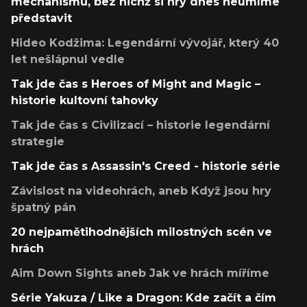
mechanismů, bez nichž si hry dnes neumíme
představit
Hideo Kodžima: Legendární vývojář, který 40
let nešlápnul vedle
Tak jde čas s Heroes of Might and Magic –
historie kultovní tahovky
Tak jde čas s Civilizací – historie legendární
strategie
Tak jde čas s Assassin's Creed - historie série
Závislost na videohrách, aneb Když jsou hry
špatný pán
20 nejpamětihodnějších milostných scén ve
hrách
Aim Down Sights aneb Jak ve hrách míříme
Série Yakuza / Like a Dragon: Kde začít a čím