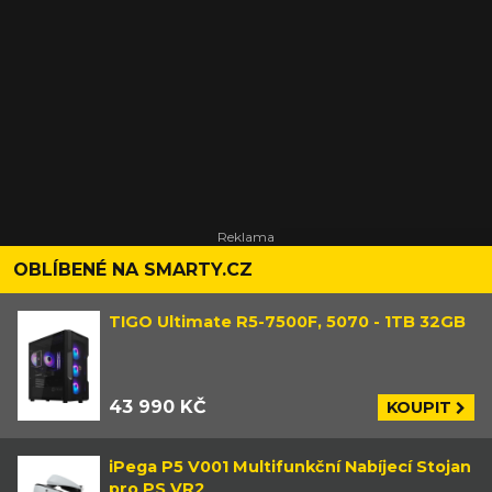
OBLÍBENÉ NA SMARTY.CZ
TIGO Ultimate R5-7500F, 5070 - 1TB 32GB
43 990 KČ
KOUPIT
iPega P5 V001 Multifunkční Nabíjecí Stojan
pro PS VR2