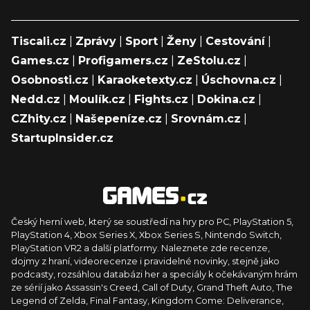
Tiscali.cz
|
Zprávy
|
Sport
|
Ženy
|
Cestování
|
Games.cz
|
Profigamers.cz
|
ZeStolu.cz
|
Osobnosti.cz
|
Karaoketexty.cz
|
Úschovna.cz
|
Nedd.cz
|
Moulík.cz
|
Fights.cz
|
Dokina.cz
|
CZhity.cz
|
Našepeníze.cz
|
Srovnám.cz
|
StartupInsider.cz
Český herní web, který se soustředí na hry pro PC, PlayStation 5,
PlayStation 4, Xbox Series X, Xbox Series S, Nintendo Switch,
PlayStation VR2 a další platformy. Naleznete zde recenze,
dojmy z hraní, videorecenze i pravidelné novinky, stejně jako
podcasty, rozsáhlou databázi her a speciály k očekávaným hrám
ze sérií jako Assassin's Creed, Call of Duty, Grand Theft Auto, The
Legend of Zelda, Final Fantasy, Kingdom Come: Deliverance,