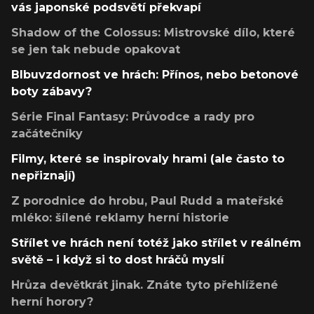
vás japonské podsvětí překvapí
Shadow of the Colossus: Mistrovské dílo, které
se jen tak nebude opakovat
Blbuvzdornost ve hrách: Přínos, nebo betonové
boty zábavy?
Série Final Fantasy: Průvodce a rady pro
začátečníky
Filmy, které se inspirovaly hrami (ale často to
nepřiznají)
Z porodnice do hrobu, Paul Rudd a mateřské
mléko: šílené reklamy herní historie
Střílet ve hrách není totéž jako střílet v reálném
světě – i když si to dost hráčů myslí
Hrůza devětkrát jinak. Znáte tyto přehlížené
herní horory?