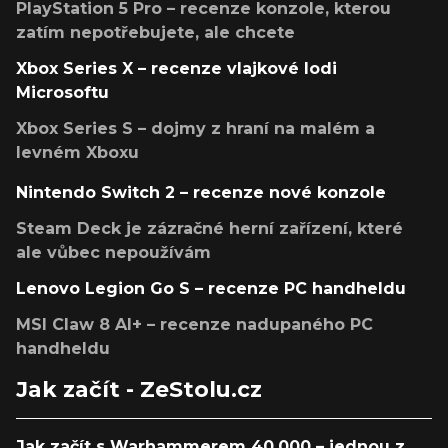
PlayStation 5 Pro – recenze konzole, kterou
zatím nepotřebujete, ale chcete
Xbox Series X – recenze vlajkové lodi
Microsoftu
Xbox Series S – dojmy z hraní na malém a
levném Xboxu
Nintendo Switch 2 – recenze nové konzole
Steam Deck je zázračné herní zařízení, které
ale vůbec nepoužívám
Lenovo Legion Go S – recenze PC handheldu
MSI Claw 8 AI+ – recenze nadupaného PC
handheldu
Jak začít - ZeStolu.cz
Jak začít s Warhammerem 40,000 – jednou z