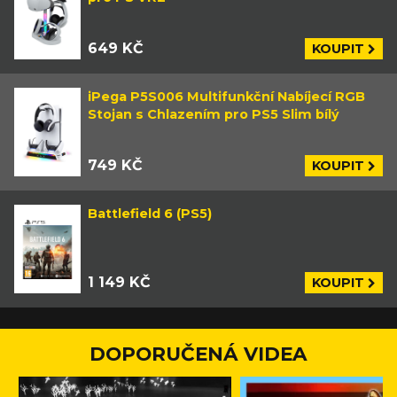
649 KČ
KOUPIT
iPega P5S006 Multifunkční Nabíjecí RGB
Stojan s Chlazením pro PS5 Slim bílý
749 KČ
KOUPIT
Battlefield 6 (PS5)
1 149 KČ
KOUPIT
DOPORUČENÁ VIDEA