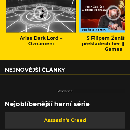
Arise Dark Lord –
S Filipem Ženíšk
Oznámení
překladech her || C
Games
NEJNOVĚJŠÍ ČLÁNKY
Nejoblíbenější herní série
Assassin's Creed