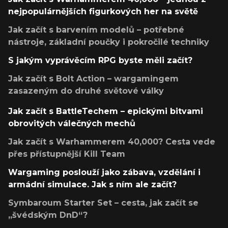
nejpopulárnějších figurkových her na světě
Jak začít s barvením modelů – potřebné
nástroje, základní poučky i pokročilé techniky
S jakým vyprávěcím RPG byste měli začít?
Jak začít s Bolt Action – wargamingem
zasazeným do druhé světové války
Jak začít s BattleTechem – epickými bitvami
obrovitých válečných mechů
Jak začít s Warhammerem 40,000? Cesta vede
přes přístupnější Kill Team
Wargaming poslouží jako zábava, vzdělání i
armádní simulace. Jak s ním ale začít?
Symbaroum Starter Set – cesta, jak začít se
„švédským DnD“?