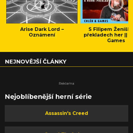
Arise Dark Lord –
S Filipem Ženíšk
Oznámení
překladech her || C
Games
NEJNOVĚJŠÍ ČLÁNKY
Nejoblíbenější herní série
Assassin's Creed