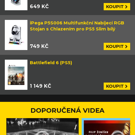
649 KČ
KOUPIT
iPega P5S006 Multifunkční Nabíjecí RGB
Stojan s Chlazením pro PS5 Slim bílý
749 KČ
KOUPIT
Battlefield 6 (PS5)
1 149 KČ
KOUPIT
DOPORUČENÁ VIDEA