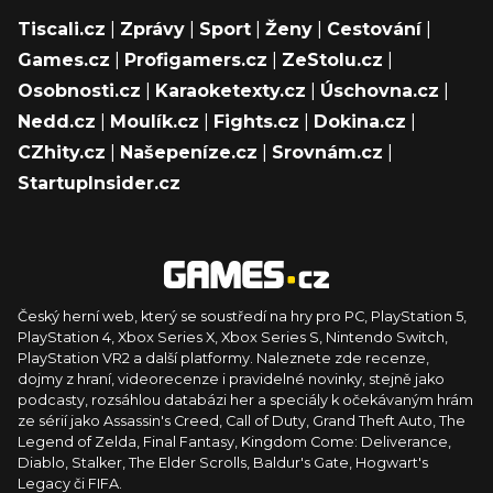
Tiscali.cz
|
Zprávy
|
Sport
|
Ženy
|
Cestování
|
Games.cz
|
Profigamers.cz
|
ZeStolu.cz
|
Osobnosti.cz
|
Karaoketexty.cz
|
Úschovna.cz
|
Nedd.cz
|
Moulík.cz
|
Fights.cz
|
Dokina.cz
|
CZhity.cz
|
Našepeníze.cz
|
Srovnám.cz
|
StartupInsider.cz
Český herní web, který se soustředí na hry pro PC, PlayStation 5,
PlayStation 4, Xbox Series X, Xbox Series S, Nintendo Switch,
PlayStation VR2 a další platformy. Naleznete zde recenze,
dojmy z hraní, videorecenze i pravidelné novinky, stejně jako
podcasty, rozsáhlou databázi her a speciály k očekávaným hrám
ze sérií jako Assassin's Creed, Call of Duty, Grand Theft Auto, The
Legend of Zelda, Final Fantasy, Kingdom Come: Deliverance,
Diablo, Stalker, The Elder Scrolls, Baldur's Gate, Hogwart's
Legacy či FIFA.