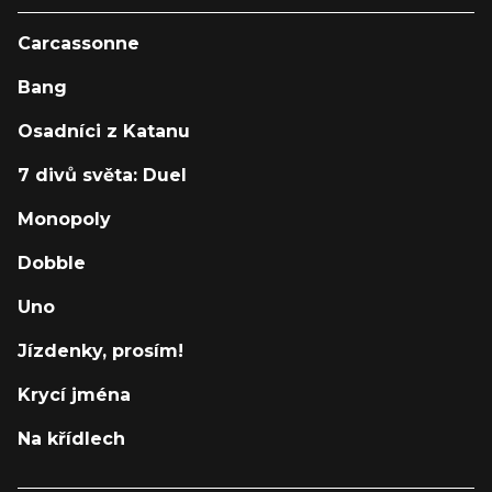
Carcassonne
Bang
Osadníci z Katanu
7 divů světa: Duel
Monopoly
Dobble
Uno
Jízdenky, prosím!
Krycí jména
Na křídlech