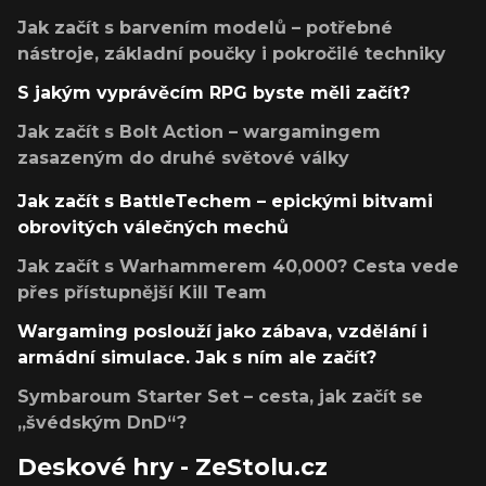
Jak začít s barvením modelů – potřebné
nástroje, základní poučky i pokročilé techniky
S jakým vyprávěcím RPG byste měli začít?
Jak začít s Bolt Action – wargamingem
zasazeným do druhé světové války
Jak začít s BattleTechem – epickými bitvami
obrovitých válečných mechů
Jak začít s Warhammerem 40,000? Cesta vede
přes přístupnější Kill Team
Wargaming poslouží jako zábava, vzdělání i
armádní simulace. Jak s ním ale začít?
Symbaroum Starter Set – cesta, jak začít se
„švédským DnD“?
Deskové hry - ZeStolu.cz