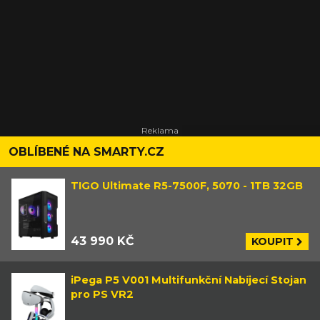
OBLÍBENÉ NA SMARTY.CZ
TIGO Ultimate R5-7500F, 5070 - 1TB 32GB
43 990 KČ
KOUPIT
iPega P5 V001 Multifunkční Nabíjecí Stojan
pro PS VR2