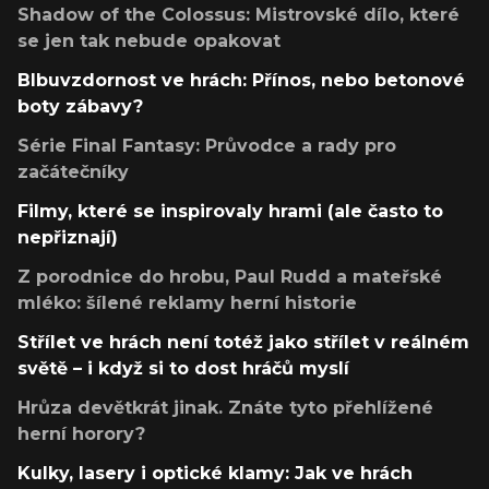
Shadow of the Colossus: Mistrovské dílo, které
se jen tak nebude opakovat
Blbuvzdornost ve hrách: Přínos, nebo betonové
boty zábavy?
Série Final Fantasy: Průvodce a rady pro
začátečníky
Filmy, které se inspirovaly hrami (ale často to
nepřiznají)
Z porodnice do hrobu, Paul Rudd a mateřské
mléko: šílené reklamy herní historie
Střílet ve hrách není totéž jako střílet v reálném
světě – i když si to dost hráčů myslí
Hrůza devětkrát jinak. Znáte tyto přehlížené
herní horory?
Kulky, lasery i optické klamy: Jak ve hrách