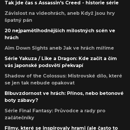
Tak jde čas s Assassin's Creed - historie série
Závislost na videohrách, aneb Když jsou hry
špatný pán
20 nejpamětihodnějších milostných scén ve
hrách
Aim Down Sights aneb Jak ve hrách míříme
Série Yakuza / Like a Dragon: Kde začít a čím
vás japonské podsvětí překvapí
Shadow of the Colossus: Mistrovské dílo, které
se jen tak nebude opakovat
Blbuvzdornost ve hrách: Přínos, nebo betonové
boty zábavy?
Série Final Fantasy: Průvodce a rady pro
začátečníky
Filmy, které se inspirovaly hrami (ale často to