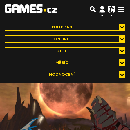
XBOX 360
ONLINE
2011
MĚSÍC
HODNOCENÍ