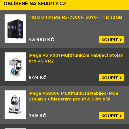
OBLÍBENÉ NA SMARTY.CZ
TIGO Ultimate R5-7500F, 5070 - 1TB 32GB
43 990 KČ
KOUPIT
iPega P5 V001 Multifunkční Nabíjecí Stojan
pro PS VR2
649 KČ
KOUPIT
iPega P5S006 Multifunkční Nabíjecí RGB
Stojan s Chlazením pro PS5 Slim bílý
749 KČ
KOUPIT