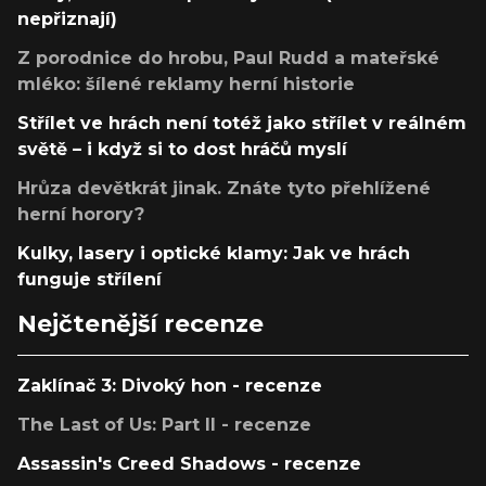
nepřiznají)
Z porodnice do hrobu, Paul Rudd a mateřské
mléko: šílené reklamy herní historie
Střílet ve hrách není totéž jako střílet v reálném
světě – i když si to dost hráčů myslí
Hrůza devětkrát jinak. Znáte tyto přehlížené
herní horory?
Kulky, lasery i optické klamy: Jak ve hrách
funguje střílení
Nejčtenější recenze
Zaklínač 3: Divoký hon - recenze
The Last of Us: Part II - recenze
Assassin's Creed Shadows - recenze