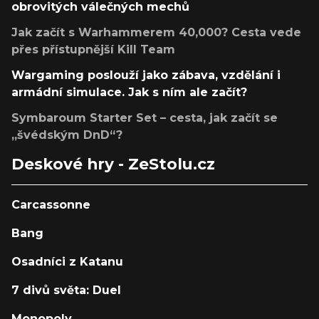
obrovitých válečných mechů
Jak začít s Warhammerem 40,000? Cesta vede
přes přístupnější Kill Team
Wargaming poslouží jako zábava, vzdělání i
armádní simulace. Jak s ním ale začít?
Symbaroum Starter Set – cesta, jak začít se
„švédským DnD“?
Deskové hry - ZeStolu.cz
Carcassonne
Bang
Osadníci z Katanu
7 divů světa: Duel
Monopoly