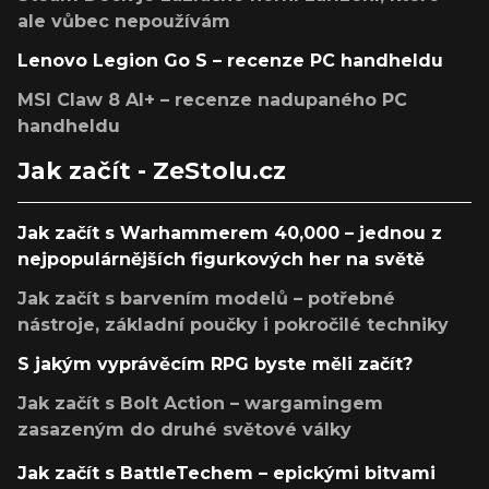
ale vůbec nepoužívám
Lenovo Legion Go S – recenze PC handheldu
MSI Claw 8 AI+ – recenze nadupaného PC
handheldu
Jak začít - ZeStolu.cz
Jak začít s Warhammerem 40,000 – jednou z
nejpopulárnějších figurkových her na světě
Jak začít s barvením modelů – potřebné
nástroje, základní poučky i pokročilé techniky
S jakým vyprávěcím RPG byste měli začít?
Jak začít s Bolt Action – wargamingem
zasazeným do druhé světové války
Jak začít s BattleTechem – epickými bitvami