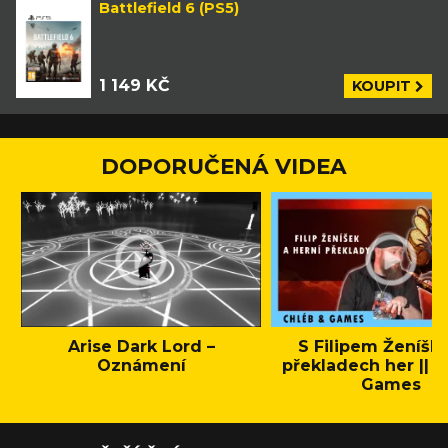
Battlefield 6 (PS5)
1 149 KČ
KOUPIT
DOPORUČENÁ VIDEA
Arise Dark Lord –
S Filipem Ženíšk
Oznámení
překladech her || C
Games