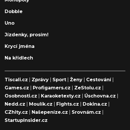
Dobble
Uno
Jízdenky, prosím!
Krycí jména
Na křídlech
Tiscali.cz
|
Zprávy
|
Sport
|
Ženy
|
Cestování
|
Games.cz
|
Profigamers.cz
|
ZeStolu.cz
|
Osobnosti.cz
|
Karaoketexty.cz
|
Úschovna.cz
|
Nedd.cz
|
Moulík.cz
|
Fights.cz
|
Dokina.cz
|
CZhity.cz
|
Našepeníze.cz
|
Srovnám.cz
|
StartupInsider.cz