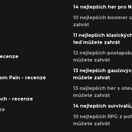
14 nejlepších her pro 
10 nejlepších boomer s
zahrát
11 nejlepších klasickýc
teď můžete zahrát
12 nejlepších postapoka
recenze
můžete zahrát
13 nejlepších gaučových
tom Pain - recenze
můžete zahrát
13 nejlepších her s ot
můžete zahrát
ach - recenze
14 nejlepších survivalů
ze
10 nejlepších RPG z poh
můžete zahrát