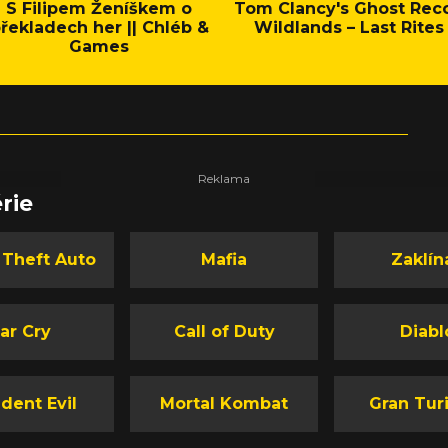
S Filipem Ženíškem o
Tom Clancy's Ghost Rec
řekladech her || Chléb &
Wildlands – Last Rites
Games
rie
 Theft Auto
Mafia
Zaklín
ar Cry
Call of Duty
Diabl
dent Evil
Mortal Kombat
Gran Tur