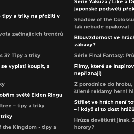
Série Yakuza / Like a D
japonské podsvětí pře
tipy a triky na přežití v
Shadow of the Colossus
tak nebude opakovat
ota začínajících trenérů
Blbuvzdornost ve hrách
zábavy?
 3? Tipy a triky
Série Final Fantasy: P
se vyplatí koupit, a
Filmy, které se inspirov
nepřiznají)
ky
Z porodnice do hrobu,
šílené reklamy herní hi
v obřím světě Elden Ringu
Střílet ve hrách není to
ree – tipy a triky
– i když si to dost hráč
triky
Hrůza devětkrát jinak. 
 the Kingdom - tipy a
horory?