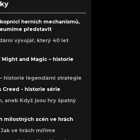
nky
ůkopníci herních mechanismů,
 neumíme představit
rní vývojář, který 40 let
f Might and Magic – historie
 – historie legendární strategie
s Creed - historie série
h, aneb Když jsou hry špatný
h milostných scén ve hrách
Jak ve hrách míříme