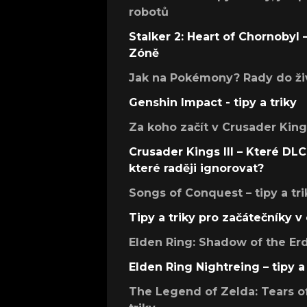
robotů
Stalker 2: Heart of Chornobyl – 
Zóně
Jak na Pokémony? Rady do živ
Genshin Impact - tipy a triky
Za koho začít v Crusader Kings
Crusader Kings III – Které DLC 
které raději ignorovat?
Songs of Conquest – tipy a tri
Tipy a triky pro začátečníky 
Elden Ring: Shadow of the Erdt
Elden Ring Nightreing – tipy a 
The Legend of Zelda: Tears of