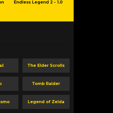
on
Endless Legend 2 - 1.0
Mafia: The Old Co
Man of Honor Ga
ač
The Elder Scrolls
o
Tomb Raider
ismo
Legend of Zelda