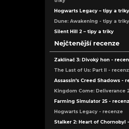
triky
Hogwarts Legacy – tipy a trik
Dune: Awakening - tipy a trik
Silent Hill 2 – tipy a triky
Nejčtenější recenze
Zaklínač 3: Divoký hon - rece
The Last of Us: Part II - recen
Assassin's Creed Shadows - 
Kingdom Come: Deliverance 2
Farming Simulator 25 - recen
Hogwarts Legacy - recenze
Stalker 2: Heart of Chornobyl 