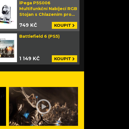
iPega P5S006
Multifunkční Nabíjecí RGB
Stojan s Chlazením pro
PS5 Slim bílý
749 KČ
KOUPIT
Battlefield 6 (PS5)
1 149 KČ
KOUPIT