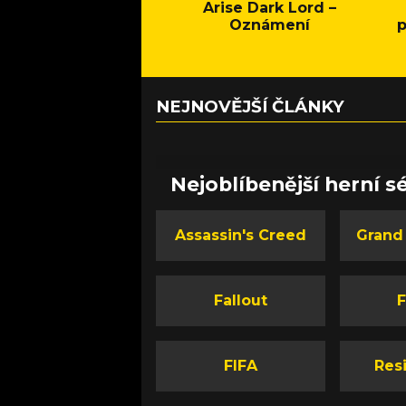
Arise Dark Lord –
Oznámení
p
NEJNOVĚJŠÍ ČLÁNKY
Nejoblíbenější herní sé
Assassin's Creed
Grand
Fallout
F
FIFA
Resi