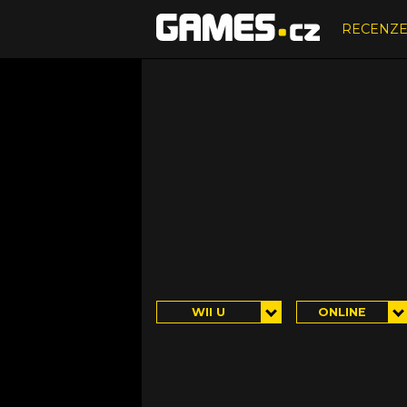
RECENZ
WII U
ONLINE