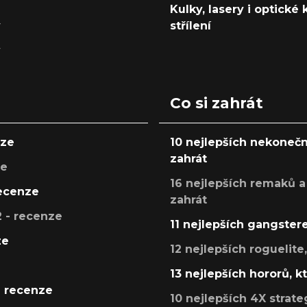
Kulky, lasery i optické
y
střílení
y
Co si zahrát
nze
10 nejlepších nekonečn
zahrát
ze
16 nejlepších remaků a
recenze
zahrát
 - recenze
11 nejlepších gangstere
ze
12 nejlepších roguelite
13 nejlepších hororů, k
- recenze
10 nejlepších 4X strate