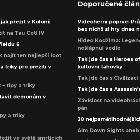
Doporučené člá
jak přežít v Kolonii
Videoherní poprvé: Pr
bez nichž si hry dnes
žít na Tau Ceti IV
Hideo Kodžima: Legendá
fieldu 6
nešlápnul vedle
k najít ten nejlepší loot
Tak jde čas s Heroes o
a triky pro přežití v
kultovní tahovky
Tak jde čas s Civilizací
 tipy a triky
Tak jde čas s Assassin'
postavit démonům v
Závislost na videohrác
pán
py a triky
20 nejpamětihodnějšíc
Aim Down Sights aneb 
přežít ve světě smrtících