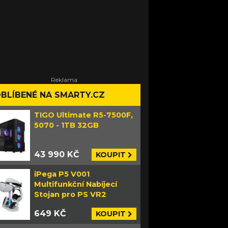
BLÍBENÉ NA SMARTY.CZ
TIGO Ultimate R5-7500F,
5070 - 1TB 32GB
43 990 KČ
KOUPIT
iPega P5 V001
Multifunkční Nabíjecí
Stojan pro PS VR2
649 KČ
KOUPIT