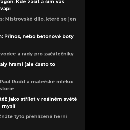
ragon: Kde začít a čím vás
kvapí
: Mistrovské dílo, které se jen
: Přínos, nebo betonové boty
růvodce a rady pro začátečníky
aly hrami (ale často to
 Paul Rudd a mateřské mléko:
storie
též jako střílet v reálném světě
ů myslí
Znáte tyto přehlížené herní