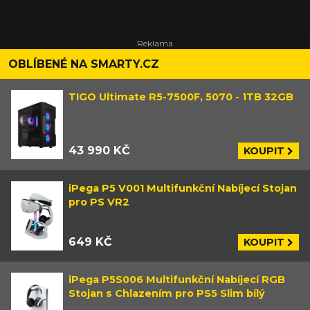
OBLÍBENÉ NA SMARTY.CZ
TIGO Ultimate R5-7500F, 5070 - 1TB 32GB
43 990 KČ
KOUPIT
iPega P5 V001 Multifunkční Nabíjecí Stojan
pro PS VR2
649 KČ
KOUPIT
iPega P5S006 Multifunkční Nabíjecí RGB
Stojan s Chlazením pro PS5 Slim bílý