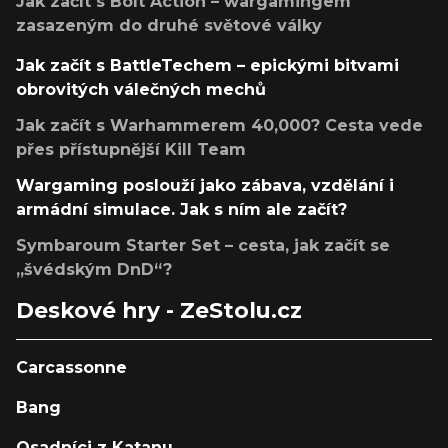
Jak začít s Bolt Action – wargamingem
zasazeným do druhé světové války
Jak začít s BattleTechem – epickými bitvami
obrovitých válečných mechů
Jak začít s Warhammerem 40,000? Cesta vede
přes přístupnější Kill Team
Wargaming poslouží jako zábava, vzdělání i
armádní simulace. Jak s ním ale začít?
Symbaroum Starter Set – cesta, jak začít se
„švédským DnD“?
Deskové hry - ZeStolu.cz
Carcassonne
Bang
Osadníci z Katanu