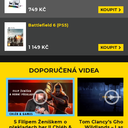
749 KČ
KOUPIT
Battlefield 6 (PS5)
1 149 KČ
KOUPIT
DOPORUČENÁ VIDEA
S Filipem Ženíškem o
Tom Clancy's Ghos
překladech her || Chléb &
Wildlands – Last 