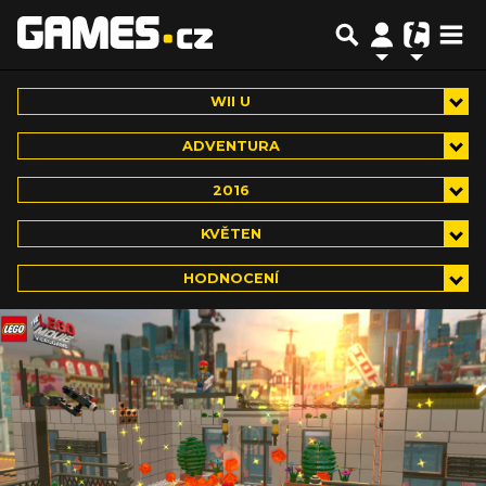
WII U
ADVENTURA
2016
KVĚTEN
HODNOCENÍ