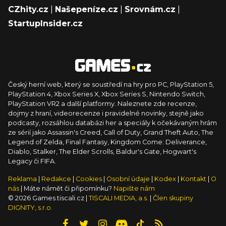
CZhity.cz
|
Našepeníze.cz
|
Srovnám.cz
|
StartupInsider.cz
Český herní web, který se soustředí na hry pro PC, PlayStation 5,
PlayStation 4, Xbox Series X, Xbox Series S, Nintendo Switch,
PlayStation VR2 a další platformy. Naleznete zde recenze,
dojmy z hraní, videorecenze i pravidelné novinky, stejně jako
podcasty, rozsáhlou databázi her a speciály k očekávaným hrám
ze sérií jako Assassin's Creed, Call of Duty, Grand Theft Auto, The
Legend of Zelda, Final Fantasy, Kingdom Come: Deliverance,
Diablo, Stalker, The Elder Scrolls, Baldur's Gate, Hogwart's
Legacy či FIFA.
Reklama
|
Redakce
|
Cookies
|
Osobní údaje
|
Kodex
|
Kontakt
|
O
nás
| Máte námět či připomínku?
Napište nám
© 2026 Games.tiscali.cz |
TISCALI MEDIA, a.s.
|
Člen skupiny
DIGNITY, s.r.o.