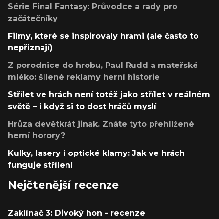
Série Final Fantasy: Průvodce a rady pro
začátečníky
Filmy, které se inspirovaly hrami (ale často to
nepřiznají)
Z porodnice do hrobu, Paul Rudd a mateřské
mléko: šílené reklamy herní historie
Střílet ve hrách není totéž jako střílet v reálném
světě – i když si to dost hráčů myslí
Hrůza devětkrát jinak. Znáte tyto přehlížené
herní horory?
Kulky, lasery i optické klamy: Jak ve hrách
funguje střílení
Nejčtenější recenze
Zaklínač 3: Divoký hon - recenze