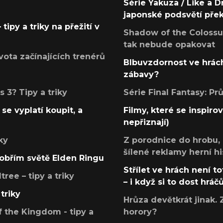
Série Yakuza / Like a D
japonské podsvětí pře
tipy a triky na přežití v
Shadow of the Colossus
tak nebude opakovat
ota začínajících trenérů
Blbuvzdornost ve hrách
zábavy?
 3? Tipy a triky
Série Final Fantasy: P
se vyplatí koupit, a
Filmy, které se inspirov
nepřiznají)
ky
Z porodnice do hrobu,
šílené reklamy herní hi
v obřím světě Elden Ringu
Střílet ve hrách není to
ree – tipy a triky
– i když si to dost hráč
triky
Hrůza devětkrát jinak. 
 the Kingdom - tipy a
horory?