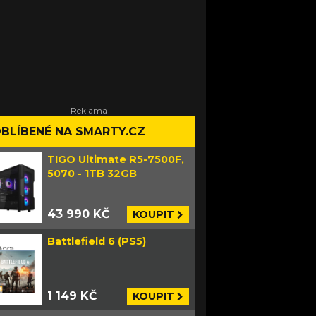
BLÍBENÉ NA SMARTY.CZ
TIGO Ultimate R5-7500F,
5070 - 1TB 32GB
43 990 KČ
KOUPIT
Battlefield 6 (PS5)
1 149 KČ
KOUPIT