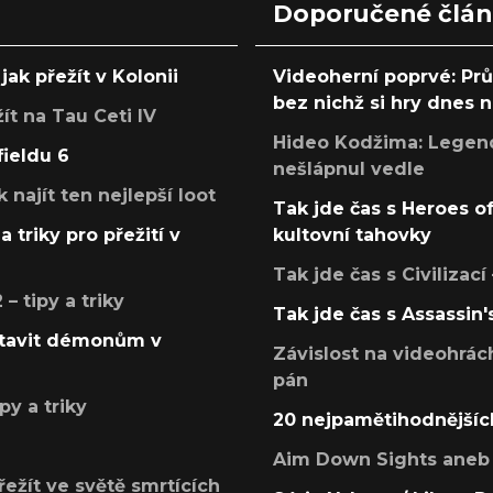
Doporučené člá
jak přežít v Kolonii
Videoherní poprvé: Pr
bez nichž si hry dnes
žít na Tau Ceti IV
Hideo Kodžima: Legendá
fieldu 6
nešlápnul vedle
k najít ten nejlepší loot
Tak jde čas s Heroes o
a triky pro přežití v
kultovní tahovky
Tak jde čas s Civilizací
 tipy a triky
Tak jde čas s Assassin'
postavit démonům v
Závislost na videohrác
pán
py a triky
20 nejpamětihodnějšíc
Aim Down Sights aneb 
přežít ve světě smrtících