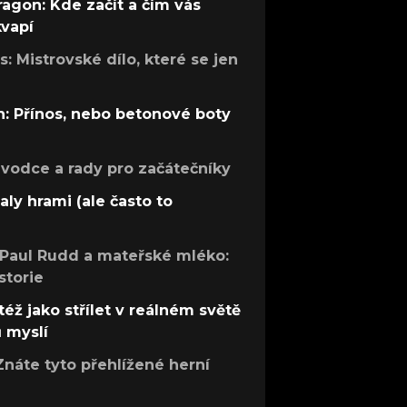
ragon: Kde začít a čím vás
kvapí
: Mistrovské dílo, které se jen
: Přínos, nebo betonové boty
růvodce a rady pro začátečníky
aly hrami (ale často to
 Paul Rudd a mateřské mléko:
storie
též jako střílet v reálném světě
ů myslí
Znáte tyto přehlížené herní