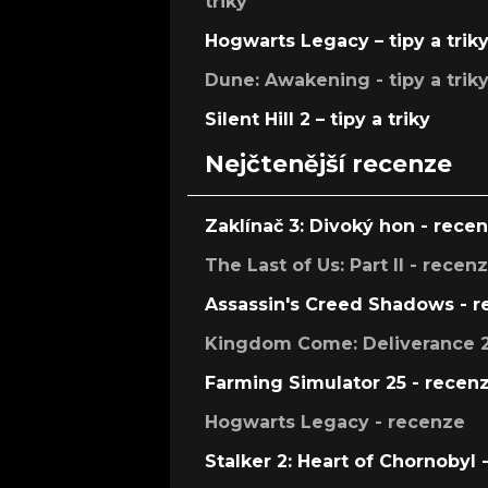
triky
Hogwarts Legacy – tipy a trik
Dune: Awakening - tipy a trik
Silent Hill 2 – tipy a triky
Nejčtenější recenze
Zaklínač 3: Divoký hon - rece
The Last of Us: Part II - recen
Assassin's Creed Shadows - 
Kingdom Come: Deliverance 2
Farming Simulator 25 - recen
Hogwarts Legacy - recenze
Stalker 2: Heart of Chornobyl 