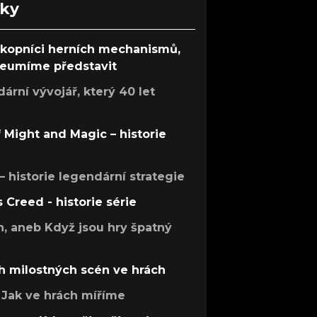
nky
ůkopníci herních mechanismů,
 neumíme představit
rní vývojář, který 40 let
f Might and Magic – historie
 – historie legendární strategie
s Creed - historie série
h, aneb Když jsou hry špatný
h milostných scén ve hrách
Jak ve hrách míříme