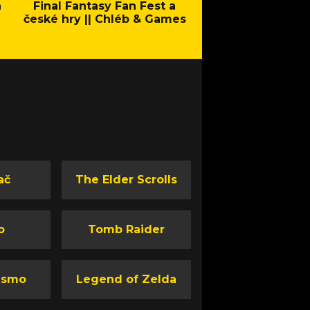
a
Final Fantasy Fan Fest a
Company of Heroes 
české hry || Chléb & Games
Stand - Trail
ač
The Elder Scrolls
o
Tomb Raider
ismo
Legend of Zelda