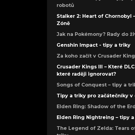
robotů
Stalker 2: Heart of Chornobyl – 
Zóně
Jak na Pokémony? Rady do živ
Genshin Impact - tipy a triky
Za koho začít v Crusader Kings
Crusader Kings III – Které DLC 
které raději ignorovat?
Songs of Conquest – tipy a tri
Tipy a triky pro začátečníky 
Elden Ring: Shadow of the Erdt
Elden Ring Nightreing – tipy a 
The Legend of Zelda: Tears of