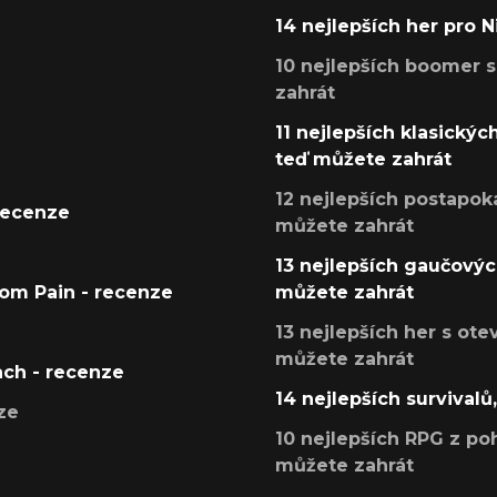
14 nejlepších her pro 
10 nejlepších boomer s
zahrát
11 nejlepších klasickýc
teď můžete zahrát
12 nejlepších postapoka
recenze
můžete zahrát
13 nejlepších gaučových
tom Pain - recenze
můžete zahrát
13 nejlepších her s ot
můžete zahrát
ach - recenze
14 nejlepších survivalů
ze
10 nejlepších RPG z poh
můžete zahrát