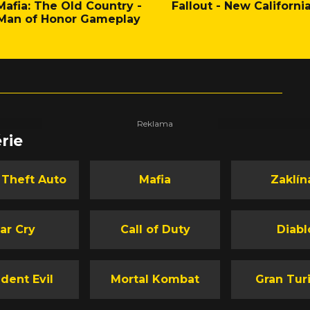
Mafia: The Old Country -
Fallout - New Californi
Man of Honor Gameplay
rie
 Theft Auto
Mafia
Zaklín
ar Cry
Call of Duty
Diabl
dent Evil
Mortal Kombat
Gran Tur