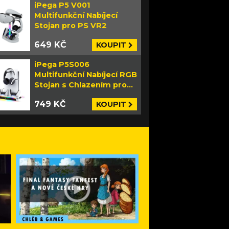
iPega P5 V001
Multifunkční Nabíjecí
Stojan pro PS VR2
649 KČ
KOUPIT
iPega P5S006
Multifunkční Nabíjecí RGB
Stojan s Chlazením pro
PS5 Slim bílý
749 KČ
KOUPIT