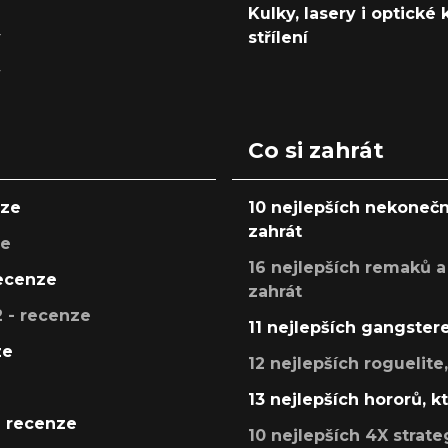
Kulky, lasery i optické
y
střílení
y
Co si zahrát
nze
10 nejlepších nekonečn
zahrát
ze
16 nejlepších remaků a
recenze
zahrát
 - recenze
11 nejlepších gangstere
ze
12 nejlepších roguelite
13 nejlepších hororů, k
- recenze
10 nejlepších 4X strate