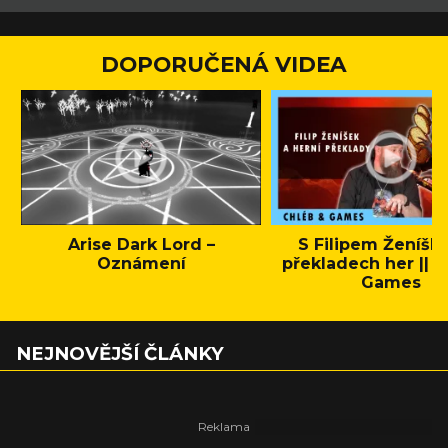
DOPORUČENÁ VIDEA
Arise Dark Lord –
S Filipem Ženíšk
Oznámení
překladech her || C
Games
NEJNOVĚJŠÍ ČLÁNKY