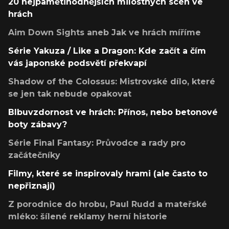
20 nejpamětihodnějších milostných scén ve
hrách
Aim Down Sights aneb Jak ve hrách míříme
Série Yakuza / Like a Dragon: Kde začít a čím
vás japonské podsvětí překvapí
Shadow of the Colossus: Mistrovské dílo, které
se jen tak nebude opakovat
Blbuvzdornost ve hrách: Přínos, nebo betonové
boty zábavy?
Série Final Fantasy: Průvodce a rady pro
začátečníky
Filmy, které se inspirovaly hrami (ale často to
nepřiznají)
Z porodnice do hrobu, Paul Rudd a mateřské
mléko: šílené reklamy herní historie