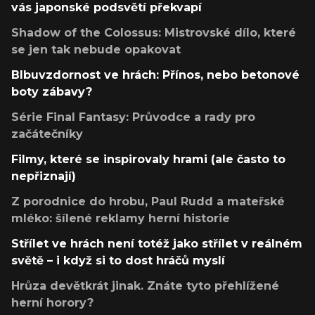
vás japonské podsvětí překvapí
Shadow of the Colossus: Mistrovské dílo, které
se jen tak nebude opakovat
Blbuvzdornost ve hrách: Přínos, nebo betonové
boty zábavy?
Série Final Fantasy: Průvodce a rady pro
začátečníky
Filmy, které se inspirovaly hrami (ale často to
nepřiznají)
Z porodnice do hrobu, Paul Rudd a mateřské
mléko: šílené reklamy herní historie
Střílet ve hrách není totéž jako střílet v reálném
světě – i když si to dost hráčů myslí
Hrůza devětkrát jinak. Znáte tyto přehlížené
herní horory?