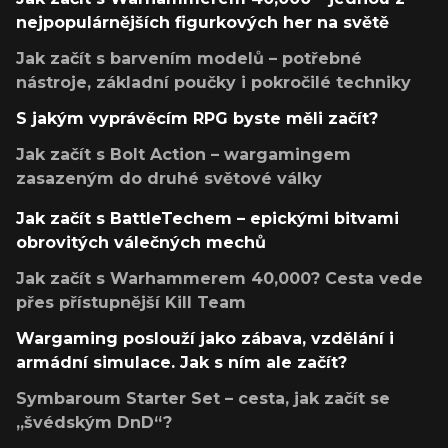
nejpopulárnějších figurkových her na světě
Jak začít s barvením modelů – potřebné
nástroje, základní poučky i pokročilé techniky
S jakým vyprávěcím RPG byste měli začít?
Jak začít s Bolt Action – wargamingem
zasazeným do druhé světové války
Jak začít s BattleTechem – epickými bitvami
obrovitých válečných mechů
Jak začít s Warhammerem 40,000? Cesta vede
přes přístupnější Kill Team
Wargaming poslouží jako zábava, vzdělání i
armádní simulace. Jak s ním ale začít?
Symbaroum Starter Set – cesta, jak začít se
„švédským DnD“?