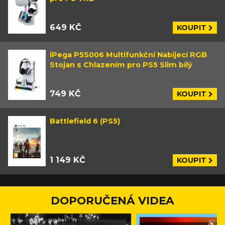
649 KČ
KOUPIT
iPega P5S006 Multifunkční Nabíjecí RGB
Stojan s Chlazením pro PS5 Slim bílý
749 KČ
KOUPIT
Battlefield 6 (PS5)
1 149 KČ
KOUPIT
DOPORUČENÁ VIDEA