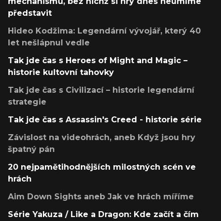
mechanismů, bez nichž si hry dnes neumíme
představit
Hideo Kodžima: Legendární vývojář, který 40
let nešlápnul vedle
Tak jde čas s Heroes of Might and Magic –
historie kultovní tahovky
Tak jde čas s Civilizací – historie legendární
strategie
Tak jde čas s Assassin's Creed - historie série
Závislost na videohrách, aneb Když jsou hry
špatný pán
20 nejpamětihodnějších milostných scén ve
hrách
Aim Down Sights aneb Jak ve hrách míříme
Série Yakuza / Like a Dragon: Kde začít a čím