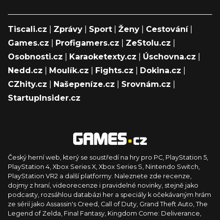
Tiscali.cz
|
Zprávy
|
Sport
|
Ženy
|
Cestování
|
Games.cz
|
Profigamers.cz
|
ZeStolu.cz
|
Osobnosti.cz
|
Karaoketexty.cz
|
Úschovna.cz
|
Nedd.cz
|
Moulík.cz
|
Fights.cz
|
Dokina.cz
|
CZhity.cz
|
Našepeníze.cz
|
Srovnám.cz
|
StartupInsider.cz
Český herní web, který se soustředí na hry pro PC, PlayStation 5,
PlayStation 4, Xbox Series X, Xbox Series S, Nintendo Switch,
PlayStation VR2 a další platformy. Naleznete zde recenze,
dojmy z hraní, videorecenze i pravidelné novinky, stejně jako
podcasty, rozsáhlou databázi her a speciály k očekávaným hrám
ze sérií jako Assassin's Creed, Call of Duty, Grand Theft Auto, The
Legend of Zelda, Final Fantasy, Kingdom Come: Deliverance,