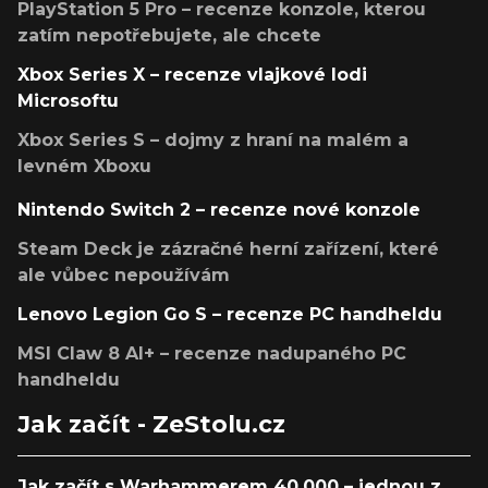
PlayStation 5 Pro – recenze konzole, kterou
zatím nepotřebujete, ale chcete
Xbox Series X – recenze vlajkové lodi
Microsoftu
Xbox Series S – dojmy z hraní na malém a
levném Xboxu
Nintendo Switch 2 – recenze nové konzole
Steam Deck je zázračné herní zařízení, které
ale vůbec nepoužívám
Lenovo Legion Go S – recenze PC handheldu
MSI Claw 8 AI+ – recenze nadupaného PC
handheldu
Jak začít - ZeStolu.cz
Jak začít s Warhammerem 40,000 – jednou z