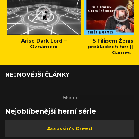
Arise Dark Lord –
S Filipem Ženíšk
Oznámení
překladech her || C
Games
NEJNOVĚJŠÍ ČLÁNKY
Nejoblíbenější herní série
Assassin's Creed