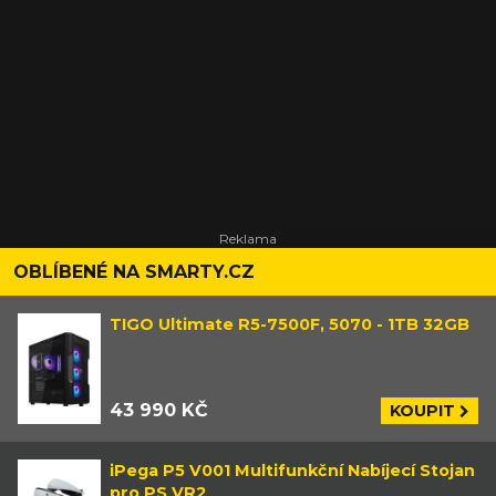
OBLÍBENÉ NA SMARTY.CZ
TIGO Ultimate R5-7500F, 5070 - 1TB 32GB
43 990 KČ
KOUPIT
iPega P5 V001 Multifunkční Nabíjecí Stojan
pro PS VR2