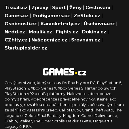
Tiscali.cz
|
Zprávy
|
Sport
|
Ženy
|
Cestování
|
Games.cz
|
Profigamers.cz
|
ZeStolu.cz
|
Osobnosti.cz
|
Karaoketexty.cz
|
Úschovna.cz
|
Nedd.cz
|
Moulík.cz
|
Fights.cz
|
Dokina.cz
|
CZhity.cz
|
Našepeníze.cz
|
Srovnám.cz
|
StartupInsider.cz
Český herní web, který se soustředí na hry pro PC, PlayStation 5,
PlayStation 4, Xbox Series X, Xbox Series S, Nintendo Switch,
PlayStation VR2 a další platformy. Naleznete zde recenze,
dojmy z hraní, videorecenze i pravidelné novinky, stejně jako
podcasty, rozsáhlou databázi her a speciály k očekávaným hrám
ze sérií jako Assassin's Creed, Call of Duty, Grand Theft Auto, The
Legend of Zelda, Final Fantasy, Kingdom Come: Deliverance,
Diablo, Stalker, The Elder Scrolls, Baldur's Gate, Hogwart's
Legacy či FIFA.