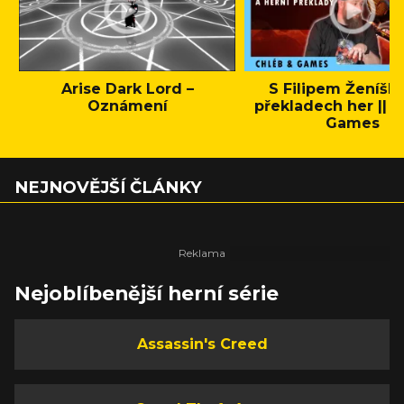
Arise Dark Lord –
S Filipem Ženíšk
Oznámení
překladech her || C
Games
NEJNOVĚJŠÍ ČLÁNKY
Nejoblíbenější herní série
Assassin's Creed