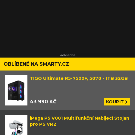
OBLÍBENÉ NA SMARTY.CZ
TIGO Ultimate R5-7500F, 5070 - 1TB 32GB
43 990 KČ
KOUPIT
iPega P5 V001 Multifunkční Nabíjecí Stojan
pro PS VR2