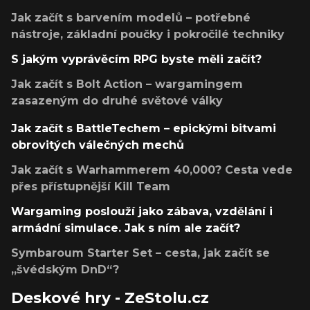
Jak začít s barvením modelů – potřebné
nástroje, základní poučky i pokročilé techniky
S jakým vyprávěcím RPG byste měli začít?
Jak začít s Bolt Action – wargamingem
zasazeným do druhé světové války
Jak začít s BattleTechem – epickými bitvami
obrovitých válečných mechů
Jak začít s Warhammerem 40,000? Cesta vede
přes přístupnější Kill Team
Wargaming poslouží jako zábava, vzdělání i
armádní simulace. Jak s ním ale začít?
Symbaroum Starter Set – cesta, jak začít se
„švédským DnD“?
Deskové hry - ZeStolu.cz