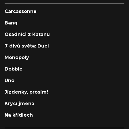
Carcassonne
Bang
Osadníci z Katanu
7 divů světa: Duel
Monopoly
Dobble
Uno
Jízdenky, prosím!
Krycí jména
Na křídlech