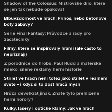
Shadow of the Colossus: Mistrovské dílo, které
se jen tak nebude opakovat
Blbuvzdornost ve hrách: Přínos, nebo betonové
boty zábavy?
Série Final Fantasy: Průvodce a rady pro
začátečníky
Filmy, které se inspirovaly hrami (ale často to
nepřiznají)
Z porodnice do hrobu, Paul Rudd a mateřské
mléko: šílené reklamy herní historie
Střílet ve hrách není totéž jako střílet v reálném
světě – i když si to dost hráčů myslí
Hrůza devětkrát jinak. Znáte tyto přehlížené
herní horory?
Kulky, lasery i optické klamy: Jak ve hrách