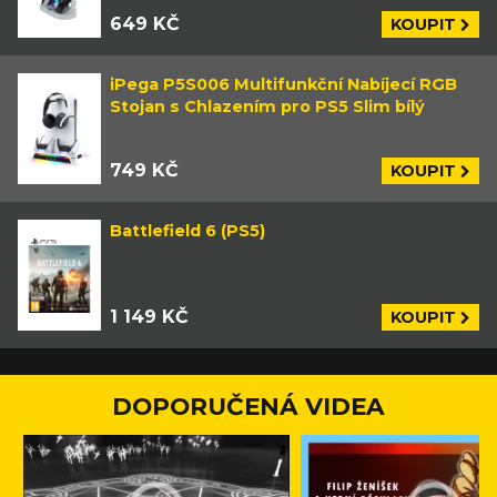
649 KČ
KOUPIT
iPega P5S006 Multifunkční Nabíjecí RGB
Stojan s Chlazením pro PS5 Slim bílý
749 KČ
KOUPIT
Battlefield 6 (PS5)
1 149 KČ
KOUPIT
DOPORUČENÁ VIDEA