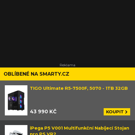
OBLÍBENÉ NA SMARTY.CZ
TIGO Ultimate R5-7500F, 5070 - 1TB 32GB
43 990 KČ
KOUPIT
iPega P5 V001 Multifunkční Nabíjecí Stojan
pro PS VR2