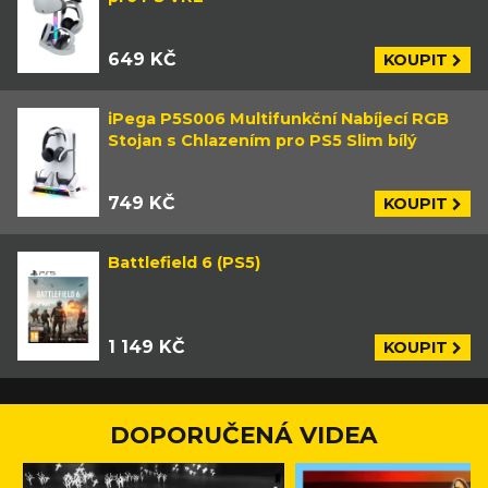
649 KČ
KOUPIT
iPega P5S006 Multifunkční Nabíjecí RGB
Stojan s Chlazením pro PS5 Slim bílý
749 KČ
KOUPIT
Battlefield 6 (PS5)
1 149 KČ
KOUPIT
DOPORUČENÁ VIDEA