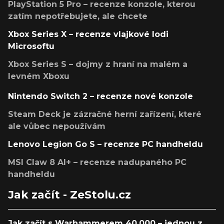
PlayStation 5 Pro – recenze konzole, kterou
zatím nepotřebujete, ale chcete
Xbox Series X – recenze vlajkové lodi
Microsoftu
Xbox Series S – dojmy z hraní na malém a
levném Xboxu
Nintendo Switch 2 – recenze nové konzole
Steam Deck je zázračné herní zařízení, které
ale vůbec nepoužívám
Lenovo Legion Go S – recenze PC handheldu
MSI Claw 8 AI+ – recenze nadupaného PC
handheldu
Jak začít - ZeStolu.cz
Jak začít s Warhammerem 40,000 – jednou z