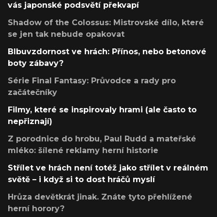
vás japonské podsvětí překvapí
Shadow of the Colossus: Mistrovské dílo, které
se jen tak nebude opakovat
Blbuvzdornost ve hrách: Přínos, nebo betonové
boty zábavy?
Série Final Fantasy: Průvodce a rady pro
začátečníky
Filmy, které se inspirovaly hrami (ale často to
nepřiznají)
Z porodnice do hrobu, Paul Rudd a mateřské
mléko: šílené reklamy herní historie
Střílet ve hrách není totéž jako střílet v reálném
světě – i když si to dost hráčů myslí
Hrůza devětkrát jinak. Znáte tyto přehlížené
herní horory?