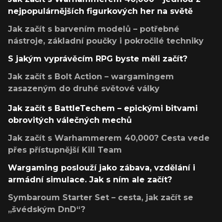
nejpopulárnějších figurkových her na světě
Jak začít s barvením modelů – potřebné
nástroje, základní poučky i pokročilé techniky
S jakým vyprávěcím RPG byste měli začít?
Jak začít s Bolt Action – wargamingem
zasazeným do druhé světové války
Jak začít s BattleTechem – epickými bitvami
obrovitých válečných mechů
Jak začít s Warhammerem 40,000? Cesta vede
přes přístupnější Kill Team
Wargaming poslouží jako zábava, vzdělání i
armádní simulace. Jak s ním ale začít?
Symbaroum Starter Set – cesta, jak začít se
„švédským DnD“?