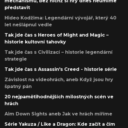
mechanismů, bez nichž si hry dnes neumíme
představit
Hideo Kodžima: Legendární vývojář, který 40
let nešlápnul vedle
Tak jde čas s Heroes of Might and Magic –
historie kultovní tahovky
Tak jde čas s Civilizací – historie legendární
strategie
Tak jde čas s Assassin's Creed - historie série
Závislost na videohrách, aneb Když jsou hry
špatný pán
20 nejpamětihodnějších milostných scén ve
hrách
Aim Down Sights aneb Jak ve hrách míříme
Série Yakuza / Like a Dragon: Kde začít a čím