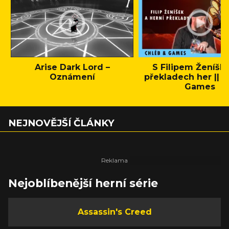
Arise Dark Lord –
S Filipem Ženíšk
Oznámení
překladech her || C
Games
NEJNOVĚJŠÍ ČLÁNKY
Nejoblíbenější herní série
Assassin's Creed