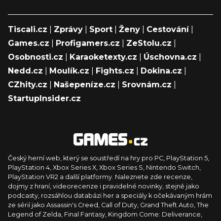
Tiscali.cz
|
Zprávy
|
Sport
|
Ženy
|
Cestování
|
Games.cz
|
Profigamers.cz
|
ZeStolu.cz
|
Osobnosti.cz
|
Karaoketexty.cz
|
Úschovna.cz
|
Nedd.cz
|
Moulík.cz
|
Fights.cz
|
Dokina.cz
|
CZhity.cz
|
Našepeníze.cz
|
Srovnám.cz
|
StartupInsider.cz
Český herní web, který se soustředí na hry pro PC, PlayStation 5,
PlayStation 4, Xbox Series X, Xbox Series S, Nintendo Switch,
PlayStation VR2 a další platformy. Naleznete zde recenze,
dojmy z hraní, videorecenze i pravidelné novinky, stejně jako
podcasty, rozsáhlou databázi her a speciály k očekávaným hrám
ze sérií jako Assassin's Creed, Call of Duty, Grand Theft Auto, The
Legend of Zelda, Final Fantasy, Kingdom Come: Deliverance,