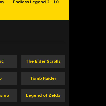
on
Endless Legend 2 - 1.0
Mafia: The Old Co
Man of Honor Ga
ač
The Elder Scrolls
o
Tomb Raider
ismo
Legend of Zelda