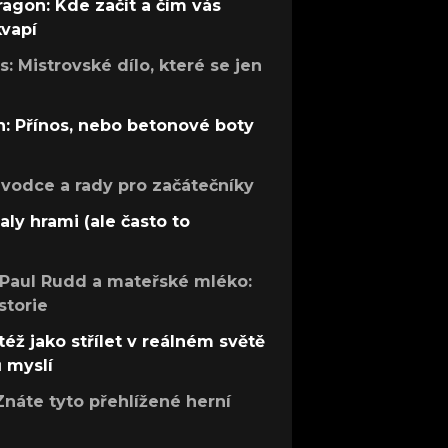
ragon: Kde začít a čím vás
kvapí
: Mistrovské dílo, které se jen
: Přínos, nebo betonové boty
růvodce a rady pro začátečníky
aly hrami (ale často to
 Paul Rudd a mateřské mléko:
storie
též jako střílet v reálném světě
ů myslí
Znáte tyto přehlížené herní