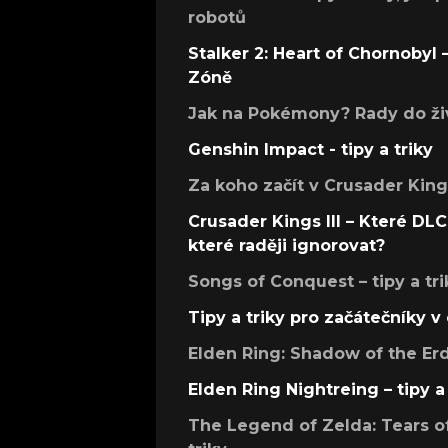
robotů
Stalker 2: Heart of Chornobyl – 
Zóně
Jak na Pokémony? Rady do živ
Genshin Impact - tipy a triky
Za koho začít v Crusader Kings
Crusader Kings III – Které DLC 
které raději ignorovat?
Songs of Conquest – tipy a tri
Tipy a triky pro začátečníky 
Elden Ring: Shadow of the Erdt
Elden Ring Nightreing – tipy a 
The Legend of Zelda: Tears of