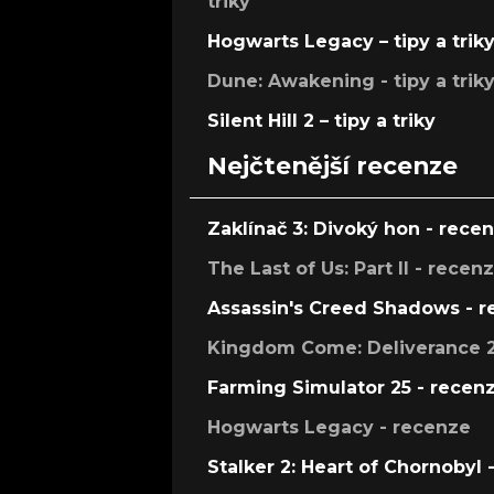
triky
Hogwarts Legacy – tipy a trik
Dune: Awakening - tipy a trik
Silent Hill 2 – tipy a triky
Nejčtenější recenze
Zaklínač 3: Divoký hon - rece
The Last of Us: Part II - recen
Assassin's Creed Shadows - 
Kingdom Come: Deliverance 2
Farming Simulator 25 - recen
Hogwarts Legacy - recenze
Stalker 2: Heart of Chornobyl 