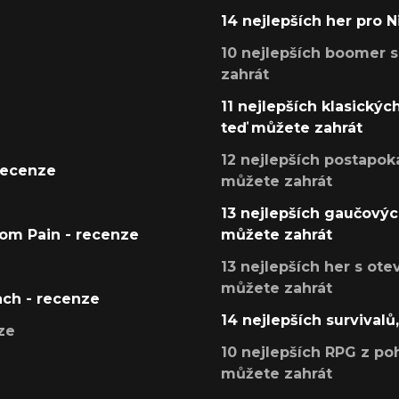
14 nejlepších her pro 
10 nejlepších boomer s
zahrát
11 nejlepších klasickýc
teď můžete zahrát
12 nejlepších postapoka
recenze
můžete zahrát
13 nejlepších gaučových
tom Pain - recenze
můžete zahrát
13 nejlepších her s ot
můžete zahrát
ach - recenze
14 nejlepších survivalů
ze
10 nejlepších RPG z poh
můžete zahrát