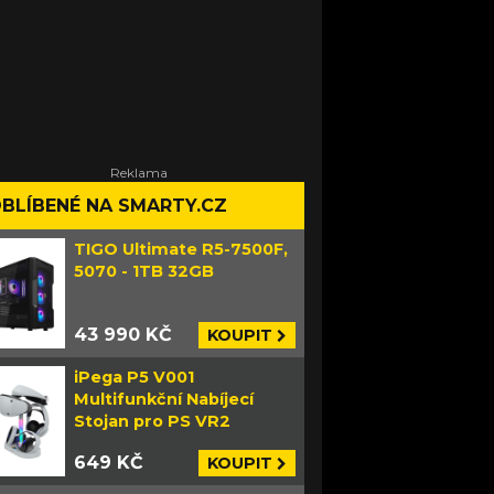
BLÍBENÉ NA SMARTY.CZ
TIGO Ultimate R5-7500F,
5070 - 1TB 32GB
43 990 KČ
KOUPIT
iPega P5 V001
Multifunkční Nabíjecí
Stojan pro PS VR2
649 KČ
KOUPIT