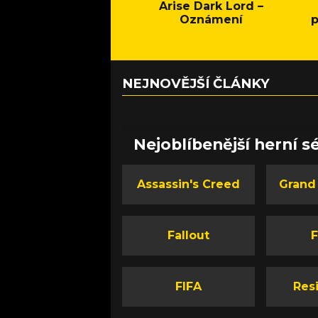
Arise Dark Lord –
Oznámení
p
NEJNOVĚJŠÍ ČLÁNKY
Nejoblíbenější herní sé
Assassin's Creed
Grand
Fallout
F
FIFA
Resi