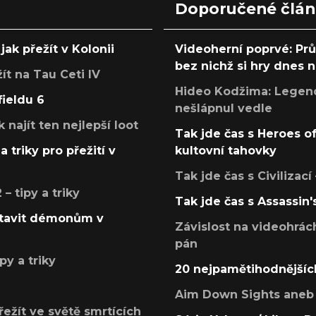
Doporučené člá
jak přežít v Kolonii
Videoherní poprvé: Pr
bez nichž si hry dnes
žít na Tau Ceti IV
Hideo Kodžima: Legendá
fieldu 6
nešlápnul vedle
k najít ten nejlepší loot
Tak jde čas s Heroes o
a triky pro přežití v
kultovní tahovky
Tak jde čas s Civilizací
 tipy a triky
Tak jde čas s Assassin'
postavit démonům v
Závislost na videohrác
pán
py a triky
20 nejpamětihodnějšíc
Aim Down Sights aneb 
přežít ve světě smrtících