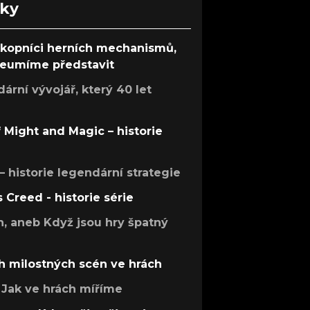
nky
ůkopníci herních mechanismů,
 neumíme představit
rní vývojář, který 40 let
f Might and Magic – historie
 – historie legendární strategie
s Creed - historie série
h, aneb Když jsou hry špatný
h milostných scén ve hrách
Jak ve hrách míříme