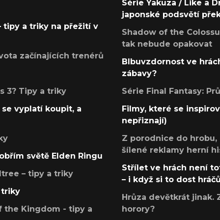
Série Yakuza / Like a D
japonské podsvětí pře
tipy a triky na přežití v
Shadow of the Colossus
tak nebude opakovat
ota začínajících trenérů
Blbuvzdornost ve hrách
zábavy?
 3? Tipy a triky
Série Final Fantasy: P
se vyplatí koupit, a
Filmy, které se inspirov
nepřiznají)
ky
Z porodnice do hrobu,
šílené reklamy herní hi
v obřím světě Elden Ringu
Střílet ve hrách není to
ree – tipy a triky
– i když si to dost hráč
triky
Hrůza devětkrát jinak. 
 the Kingdom - tipy a
horory?