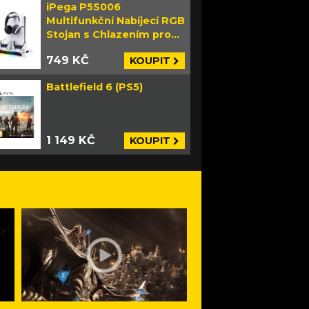
iPega P5S006
Multifunkční Nabíjecí RGB
Stojan s Chlazením pro
PS5 Slim bílý
749 KČ
KOUPIT
Battlefield 6 (PS5)
1 149 KČ
KOUPIT