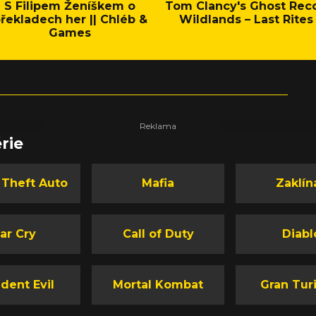
S Filipem Ženíškem o
Tom Clancy's Ghost Rec
řekladech her || Chléb &
Wildlands – Last Rites
Games
rie
 Theft Auto
Mafia
Zaklín
ar Cry
Call of Duty
Diabl
dent Evil
Mortal Kombat
Gran Tur