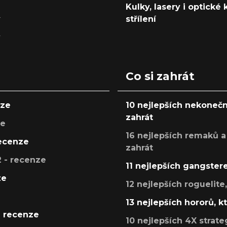
Kulky, lasery i optické
y
střílení
y
Co si zahrát
nze
10 nejlepších nekonečn
zahrát
ze
16 nejlepších remaků a
recenze
zahrát
 - recenze
11 nejlepších gangstere
ze
12 nejlepších roguelite
13 nejlepších hororů, k
- recenze
10 nejlepších 4X strate