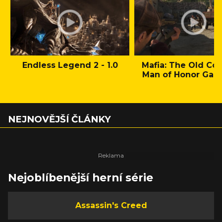
Endless Legend 2 - 1.0
Mafia: The Old Cou
Man of Honor Gam
NEJNOVĚJŠÍ ČLÁNKY
Nejoblíbenější herní série
Assassin's Creed