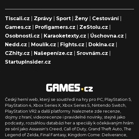
Tiscali.cz
|
Zprávy
|
Sport
|
Ženy
|
Cestování
|
Games.cz
|
Profigamers.cz
|
ZeStolu.cz
|
Osobnosti.cz
|
Karaoketexty.cz
|
Úschovna.cz
|
Nedd.cz
|
Moulík.cz
|
Fights.cz
|
Dokina.cz
|
CZhity.cz
|
Našepeníze.cz
|
Srovnám.cz
|
StartupInsider.cz
Český herní web, který se soustředí na hry pro PC, PlayStation 5,
PlayStation 4, Xbox Series X, Xbox Series S, Nintendo Switch,
PlayStation VR2 a další platformy. Naleznete zde recenze,
dojmy z hraní, videorecenze i pravidelné novinky, stejně jako
podcasty, rozsáhlou databázi her a speciály k očekávaným hrám
ze sérií jako Assassin's Creed, Call of Duty, Grand Theft Auto, The
Legend of Zelda, Final Fantasy, Kingdom Come: Deliverance,