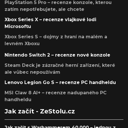
PlayStation 5 Pro – recenze konzole, kterou
zatím nepotřebujete, ale chcete
Xbox Series X – recenze vlajkové lodi
Microsoftu
Xbox Series S – dojmy z hraní na malém a
levném Xboxu
Nintendo Switch 2 – recenze nové konzole
Steam Deck je zázračné herní zařízení, které
ale vůbec nepoužívám
Lenovo Legion Go S – recenze PC handheldu
MSI Claw 8 AI+ – recenze nadupaného PC
handheldu
Jak začít - ZeStolu.cz
Jak začít s Warhammerem 40,000 – jednou z