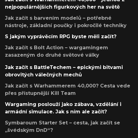
nejpopulárnějších figurkových her na světě
Jak začít s barvením modelů – potřebné
nástroje, základní poučky i pokročilé techniky
S jakým vyprávěcím RPG byste měli začít?
Jak začít s Bolt Action – wargamingem
zasazeným do druhé světové války
Jak začít s BattleTechem – epickými bitvami
obrovitých válečných mechů
Jak začít s Warhammerem 40,000? Cesta vede
přes přístupnější Kill Team
Wargaming poslouží jako zábava, vzdělání i
armádní simulace. Jak s ním ale začít?
Symbaroum Starter Set – cesta, jak začít se
„švédským DnD“?