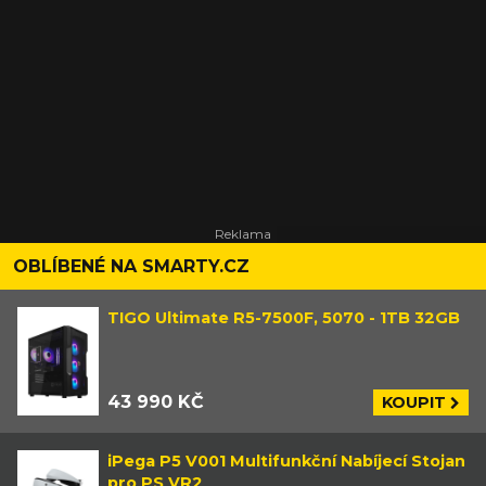
OBLÍBENÉ NA SMARTY.CZ
TIGO Ultimate R5-7500F, 5070 - 1TB 32GB
43 990 KČ
KOUPIT
iPega P5 V001 Multifunkční Nabíjecí Stojan
pro PS VR2