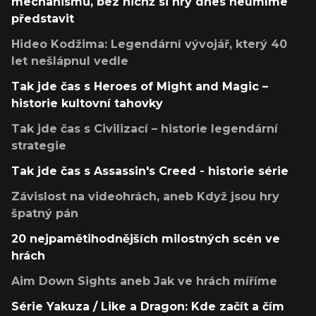
mechanismů, bez nichž si hry dnes neumíme
představit
Hideo Kodžima: Legendární vývojář, který 40
let nešlápnul vedle
Tak jde čas s Heroes of Might and Magic –
historie kultovní tahovky
Tak jde čas s Civilizací – historie legendární
strategie
Tak jde čas s Assassin's Creed - historie série
Závislost na videohrách, aneb Když jsou hry
špatný pán
20 nejpamětihodnějších milostných scén ve
hrách
Aim Down Sights aneb Jak ve hrách míříme
Série Yakuza / Like a Dragon: Kde začít a čím