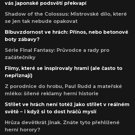
vás japonské podsvětí překvapí
Shadow of the Colossus: Mistrovské dílo, které
se jen tak nebude opakovat
Blbuvzdornost ve hrách: Přínos, nebo betonové
boty zábavy?
Série Final Fantasy: Průvodce a rady pro
začátečníky
Filmy, které se inspirovaly hrami (ale často to
nepřiznají)
Z porodnice do hrobu, Paul Rudd a mateřské
mléko: šílené reklamy herní historie
Střílet ve hrách není totéž jako střílet v reálném
světě – i když si to dost hráčů myslí
Hrůza devětkrát jinak. Znáte tyto přehlížené
herní horory?