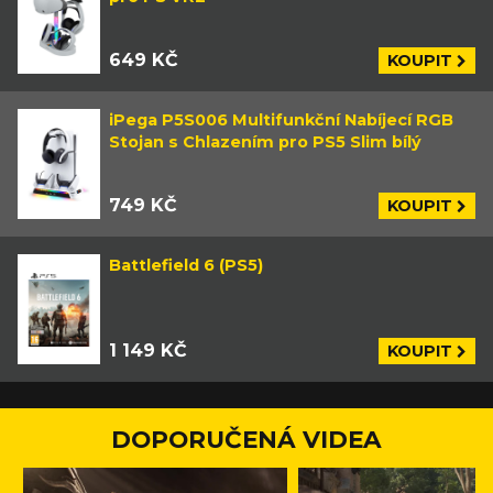
649 KČ
KOUPIT
iPega P5S006 Multifunkční Nabíjecí RGB
Stojan s Chlazením pro PS5 Slim bílý
749 KČ
KOUPIT
Battlefield 6 (PS5)
1 149 KČ
KOUPIT
DOPORUČENÁ VIDEA