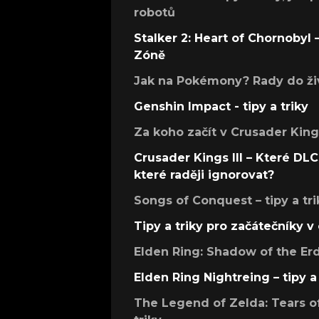
robotů
Stalker 2: Heart of Chornobyl – 
Zóně
Jak na Pokémony? Rady do živ
Genshin Impact - tipy a triky
Za koho začít v Crusader Kings
Crusader Kings III – Které DLC 
které raději ignorovat?
Songs of Conquest – tipy a tri
Tipy a triky pro začátečníky 
Elden Ring: Shadow of the Erdt
Elden Ring Nightreing – tipy a 
The Legend of Zelda: Tears of