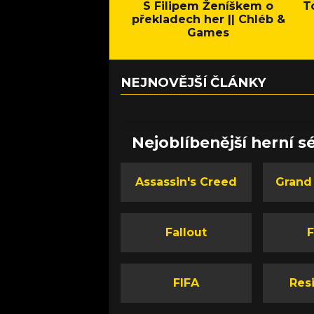
S Filipem Ženíškem o
T
překladech her || Chléb &
Games
NEJNOVĚJŠÍ ČLÁNKY
Nejoblíbenější herní sé
Assassin's Creed
Grand
Fallout
F
FIFA
Resi