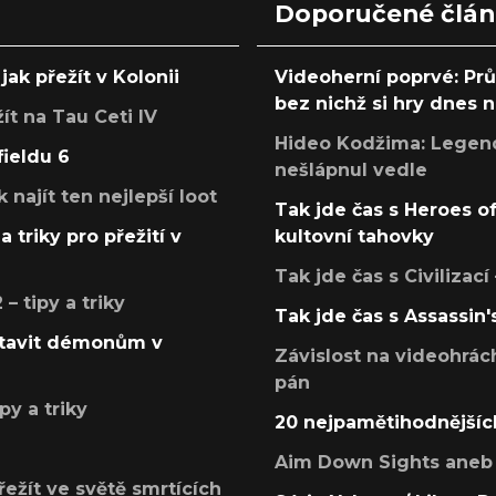
Doporučené člá
jak přežít v Kolonii
Videoherní poprvé: Pr
bez nichž si hry dnes
žít na Tau Ceti IV
Hideo Kodžima: Legendá
fieldu 6
nešlápnul vedle
k najít ten nejlepší loot
Tak jde čas s Heroes o
a triky pro přežití v
kultovní tahovky
Tak jde čas s Civilizací
 tipy a triky
Tak jde čas s Assassin'
postavit démonům v
Závislost na videohrác
pán
py a triky
20 nejpamětihodnějšíc
Aim Down Sights aneb 
přežít ve světě smrtících