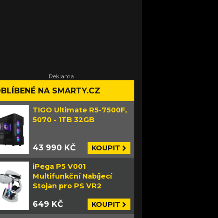
BLÍBENÉ NA SMARTY.CZ
TIGO Ultimate R5-7500F,
5070 - 1TB 32GB
43 990 KČ
KOUPIT
iPega P5 V001
Multifunkční Nabíjecí
Stojan pro PS VR2
649 KČ
KOUPIT