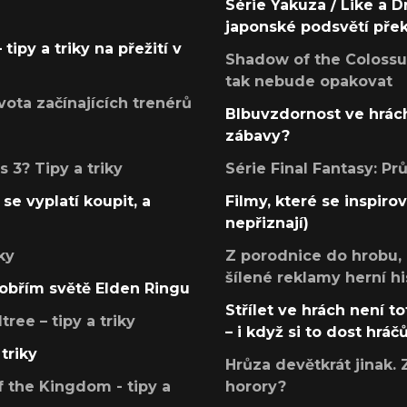
Série Yakuza / Like a D
japonské podsvětí pře
tipy a triky na přežití v
Shadow of the Colossus
tak nebude opakovat
ota začínajících trenérů
Blbuvzdornost ve hrách
zábavy?
 3? Tipy a triky
Série Final Fantasy: P
se vyplatí koupit, a
Filmy, které se inspirov
nepřiznají)
ky
Z porodnice do hrobu,
šílené reklamy herní hi
v obřím světě Elden Ringu
Střílet ve hrách není to
ree – tipy a triky
– i když si to dost hráč
triky
Hrůza devětkrát jinak. 
 the Kingdom - tipy a
horory?