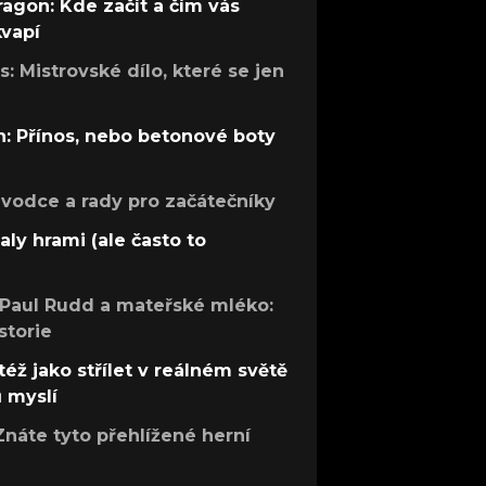
ragon: Kde začít a čím vás
kvapí
: Mistrovské dílo, které se jen
: Přínos, nebo betonové boty
růvodce a rady pro začátečníky
aly hrami (ale často to
 Paul Rudd a mateřské mléko:
storie
též jako střílet v reálném světě
ů myslí
Znáte tyto přehlížené herní