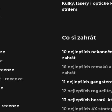
Kulky, lasery i optické
y
střílení
y
Co si zahrát
nze
10 nejlepších nekonečn
zahrát
ze
16 nejlepších remaků a
recenze
zahrát
 - recenze
11 nejlepších gangstere
ze
12 nejlepších roguelite
13 nejlepších hororů, k
- recenze
10 nejlepších 4X strate