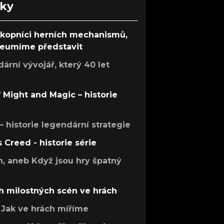
nky
ůkopníci herních mechanismů,
 neumíme představit
rní vývojář, který 40 let
f Might and Magic – historie
 – historie legendární strategie
s Creed - historie série
h, aneb Když jsou hry špatný
h milostných scén ve hrách
Jak ve hrách míříme