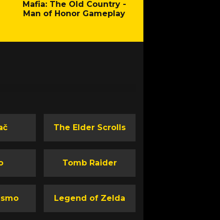
Mafia: The Old Country -
Fallout - New Cal
Man of Honor Gameplay
ač
The Elder Scrolls
o
Tomb Raider
ismo
Legend of Zelda