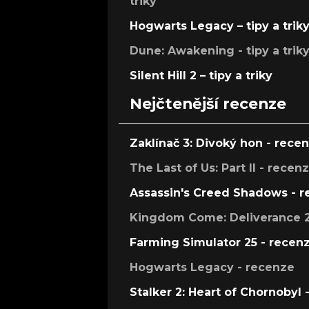
triky
Hogwarts Legacy – tipy a trik
Dune: Awakening - tipy a trik
Silent Hill 2 – tipy a triky
Nejčtenější recenze
Zaklínač 3: Divoký hon - rece
The Last of Us: Part II - recen
Assassin's Creed Shadows - 
Kingdom Come: Deliverance 2
Farming Simulator 25 - recen
Hogwarts Legacy - recenze
Stalker 2: Heart of Chornobyl 