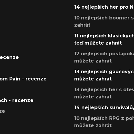
14 nejlepších her pro 
10 nejlepších boomer s
zahrát
11 nejlepších klasickýc
teď můžete zahrát
12 nejlepších postapoka
recenze
můžete zahrát
13 nejlepších gaučových
tom Pain - recenze
můžete zahrát
13 nejlepších her s ot
můžete zahrát
ach - recenze
14 nejlepších survivalů
ze
10 nejlepších RPG z poh
můžete zahrát