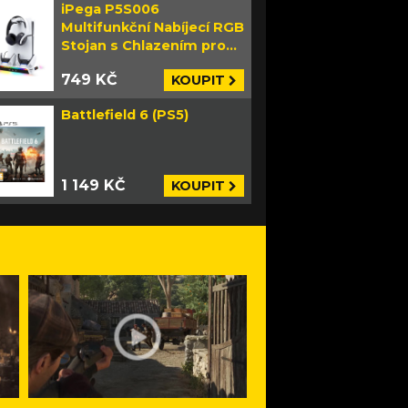
iPega P5S006
Multifunkční Nabíjecí RGB
Stojan s Chlazením pro
PS5 Slim bílý
749 KČ
KOUPIT
Battlefield 6 (PS5)
1 149 KČ
KOUPIT