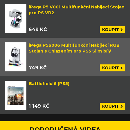
iPega P5 V001 Multifunkční Nabíjecí Stojan
pro PS VR2
649 KČ
KOUPIT
iPega P5S006 Multifunkční Nabíjecí RGB
Stojan s Chlazením pro PS5 Slim bílý
749 KČ
KOUPIT
Battlefield 6 (PS5)
1 149 KČ
KOUPIT
DOPORUČENÁ VIDEA