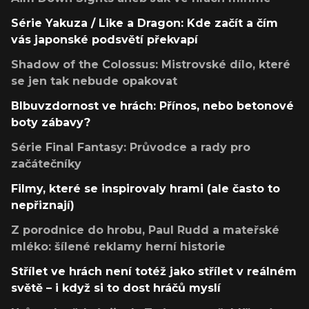
Série Yakuza / Like a Dragon: Kde začít a čím
vás japonské podsvětí překvapí
Shadow of the Colossus: Mistrovské dílo, které
se jen tak nebude opakovat
Blbuvzdornost ve hrách: Přínos, nebo betonové
boty zábavy?
Série Final Fantasy: Průvodce a rady pro
začátečníky
Filmy, které se inspirovaly hrami (ale často to
nepřiznají)
Z porodnice do hrobu, Paul Rudd a mateřské
mléko: šílené reklamy herní historie
Střílet ve hrách není totéž jako střílet v reálném
světě – i když si to dost hráčů myslí