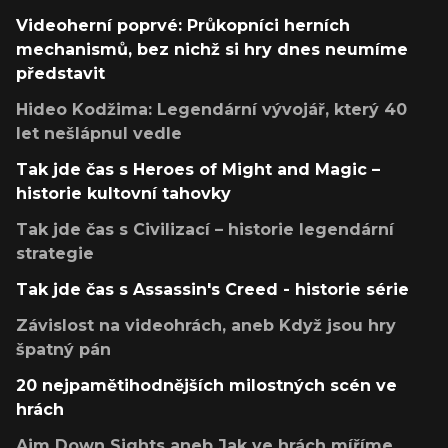
Videoherní poprvé: Průkopníci herních
mechanismů, bez nichž si hry dnes neumíme
představit
Hideo Kodžima: Legendární vývojář, který 40
let nešlápnul vedle
Tak jde čas s Heroes of Might and Magic –
historie kultovní tahovky
Tak jde čas s Civilizací – historie legendární
strategie
Tak jde čas s Assassin's Creed - historie série
Závislost na videohrách, aneb Když jsou hry
špatný pán
20 nejpamětihodnějších milostných scén ve
hrách
Aim Down Sights aneb Jak ve hrách míříme