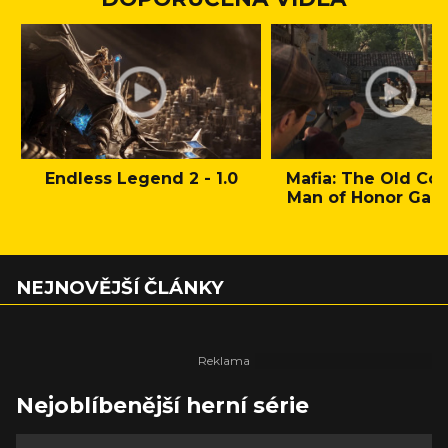
Endless Legend 2 - 1.0
Mafia: The Old Cou
Man of Honor Gam
NEJNOVĚJŠÍ ČLÁNKY
Nejoblíbenější herní série