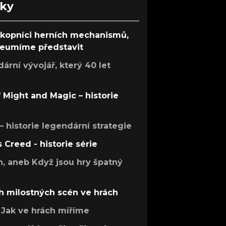
nky
ůkopníci herních mechanismů,
 neumíme představit
rní vývojář, který 40 let
f Might and Magic – historie
 – historie legendární strategie
s Creed - historie série
h, aneb Když jsou hry špatný
h milostných scén ve hrách
Jak ve hrách míříme