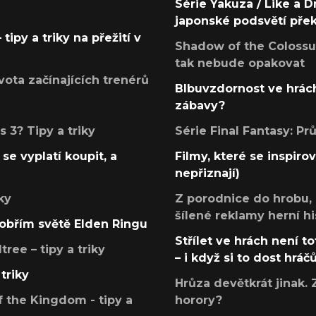
Série Yakuza / Like a D
japonské podsvětí pře
tipy a triky na přežití v
Shadow of the Colossus
tak nebude opakovat
ota začínajících trenérů
Blbuvzdornost ve hrách
zábavy?
 3? Tipy a triky
Série Final Fantasy: P
se vyplatí koupit, a
Filmy, které se inspirov
nepřiznají)
ky
Z porodnice do hrobu,
šílené reklamy herní hi
v obřím světě Elden Ringu
Střílet ve hrách není to
ree – tipy a triky
– i když si to dost hráč
triky
Hrůza devětkrát jinak. 
 the Kingdom - tipy a
horory?