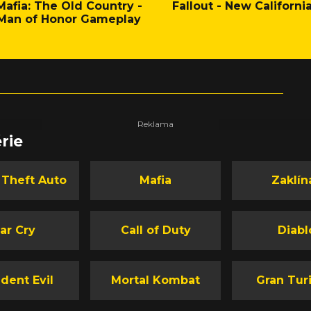
Mafia: The Old Country -
Fallout - New Californi
Man of Honor Gameplay
rie
 Theft Auto
Mafia
Zaklín
ar Cry
Call of Duty
Diabl
dent Evil
Mortal Kombat
Gran Tur