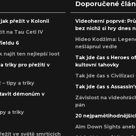
Doporučené člá
jak přežít v Kolonii
Videoherní poprvé: Pr
bez nichž si hry dnes
žít na Tau Ceti IV
Hideo Kodžima: Legendá
fieldu 6
nešlápnul vedle
k najít ten nejlepší loot
Tak jde čas s Heroes o
a triky pro přežití v
kultovní tahovky
Tak jde čas s Civilizací
 tipy a triky
Tak jde čas s Assassin'
postavit démonům v
Závislost na videohrác
pán
py a triky
20 nejpamětihodnějšíc
Aim Down Sights aneb 
přežít ve světě smrtících