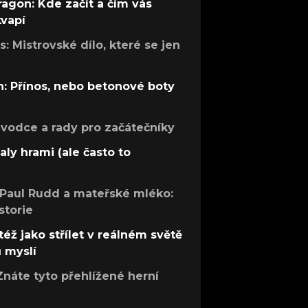
ragon: Kde začít a čím vás
kvapí
: Mistrovské dílo, které se jen
: Přínos, nebo betonové boty
růvodce a rady pro začátečníky
aly hrami (ale často to
 Paul Rudd a mateřské mléko:
storie
též jako střílet v reálném světě
ů myslí
Znáte tyto přehlížené herní