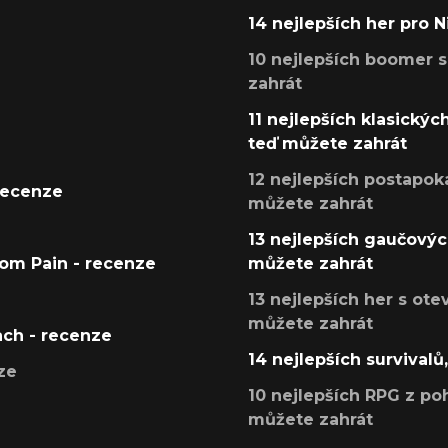
14 nejlepších her pro 
10 nejlepších boomer s
zahrát
11 nejlepších klasickýc
teď můžete zahrát
12 nejlepších postapoka
recenze
můžete zahrát
13 nejlepších gaučových
tom Pain - recenze
můžete zahrát
13 nejlepších her s ot
můžete zahrát
ach - recenze
14 nejlepších survivalů
ze
10 nejlepších RPG z poh
můžete zahrát