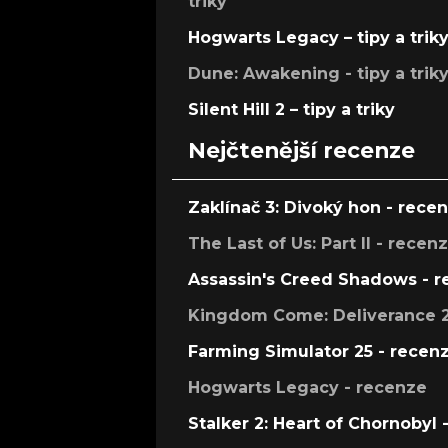
triky
Hogwarts Legacy – tipy a trik
Dune: Awakening - tipy a trik
Silent Hill 2 – tipy a triky
Nejčtenější recenze
Zaklínač 3: Divoký hon - rece
The Last of Us: Part II - recen
Assassin's Creed Shadows - 
Kingdom Come: Deliverance 2
Farming Simulator 25 - recen
Hogwarts Legacy - recenze
Stalker 2: Heart of Chornobyl 