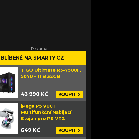
BLÍBENÉ NA SMARTY.CZ
TIGO Ultimate R5-7500F,
5070 - 1TB 32GB
43 990 KČ
KOUPIT
iPega P5 V001
Multifunkční Nabíjecí
Stojan pro PS VR2
649 KČ
KOUPIT