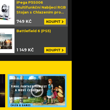
iPega P5S006
Multifunkční Nabíjecí RGB
Stojan s Chlazením pro
PS5 Slim bílý
749 KČ
KOUPIT
Battlefield 6 (PS5)
1 149 KČ
KOUPIT