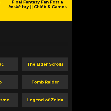
a
Final Fantasy Fan Fest a
Company of Heroes 
české hry || Chléb & Games
Stand - Trail
ač
The Elder Scrolls
o
Tomb Raider
ismo
Legend of Zelda