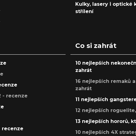
Kulky, lasery i optické
y
střílení
y
Co si zahrát
nze
10 nejlepších nekonečn
zahrát
ze
16 nejlepších remaků a
recenze
zahrát
 - recenze
11 nejlepších gangstere
ze
12 nejlepších roguelite
13 nejlepších hororů, k
- recenze
10 nejlepších 4X strate