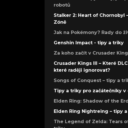
robotů
Stalker 2: Heart of Chornobyl – 
Zóně
Jak na Pokémony? Rady do živ
Genshin Impact - tipy a triky
Za koho začít v Crusader Kings
Crusader Kings III – Které DLC 
které raději ignorovat?
Songs of Conquest – tipy a tri
Tipy a triky pro začátečníky 
Elden Ring: Shadow of the Erdt
Elden Ring Nightreing – tipy a 
The Legend of Zelda: Tears of