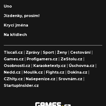
Uno
Jízdenky, prosím!
Krycí jména
Na křídlech
Tiscali.cz
|
Zprávy
|
Sport
|
Ženy
|
Cestování
|
Games.cz
|
Profigamers.cz
|
ZeStolu.cz
|
Osobnosti.cz
|
Karaoketexty.cz
|
Úschovna.cz
|
Nedd.cz
|
Moulík.cz
|
Fights.cz
|
Dokina.cz
|
CZhity.cz
|
Našepeníze.cz
|
Srovnám.cz
|
StartupInsider.cz