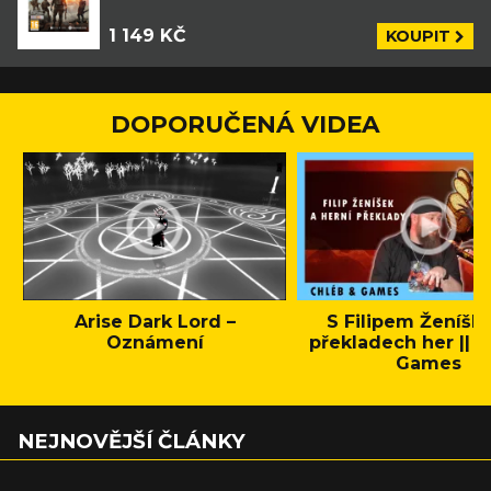
1 149 KČ
KOUPIT
DOPORUČENÁ VIDEA
Arise Dark Lord –
S Filipem Ženíšk
Oznámení
překladech her || C
Games
NEJNOVĚJŠÍ ČLÁNKY