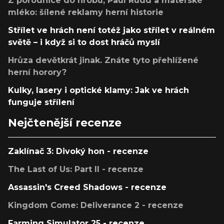
Z porodnice do hrobu, Paul Rudd a mateřské
mléko: šílené reklamy herní historie
Střílet ve hrách není totéž jako střílet v reálném
světě – i když si to dost hráčů myslí
Hrůza devětkrát jinak. Znáte tyto přehlížené
herní horory?
Kulky, lasery i optické klamy: Jak ve hrách
funguje střílení
Nejčtenější recenze
Zaklínač 3: Divoký hon - recenze
The Last of Us: Part II - recenze
Assassin's Creed Shadows - recenze
Kingdom Come: Deliverance 2 - recenze
Farming Simulator 25 - recenze