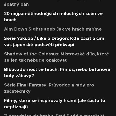
špatný pán
20 nejpamětihodnějších milostných scén ve
hrách
Aim Down Sights aneb Jak ve hrách míříme
Série Yakuza / Like a Dragon: Kde začít a čím
vás japonské podsvětí překvapí
Shadow of the Colossus: Mistrovské dílo, které
se jen tak nebude opakovat
Blbuvzdornost ve hrách: Přínos, nebo betonové
boty zábavy?
Série Final Fantasy: Průvodce a rady pro
začátečníky
Filmy, které se inspirovaly hrami (ale často to
nepřiznají)