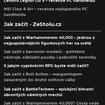
Lenovo Legion Go S – recenze PC handheldu
MSI Claw 8 AI+ – recenze nadupaného PC
handheldu
Jak začít - ZeStolu.cz
Jak začít s Warhammerem 40,000 – jednou z
nejpopulárnějších figurkových her na světě
Jak začít s barvením modelů – potřebné
nástroje, základní poučky i pokročilé techniky
S jakým vyprávěcím RPG byste měli začít?
Jak začít s Bolt Action – wargamingem
zasazeným do druhé světové války
Jak začít s BattleTechem – epickými bitvami
obrovitých válečných mechů
Jak začít s Warhammerem 40,000? Cesta vede