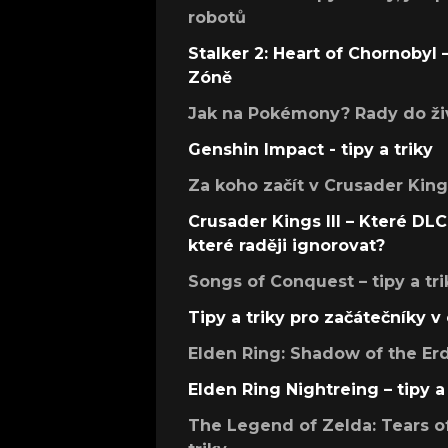
robotů
Stalker 2: Heart of Chornobyl – 
Zóně
Jak na Pokémony? Rady do živ
Genshin Impact - tipy a triky
Za koho začít v Crusader Kings
Crusader Kings III – Které DLC 
které raději ignorovat?
Songs of Conquest – tipy a tri
Tipy a triky pro začátečníky 
Elden Ring: Shadow of the Erdt
Elden Ring Nightreing – tipy a 
The Legend of Zelda: Tears of