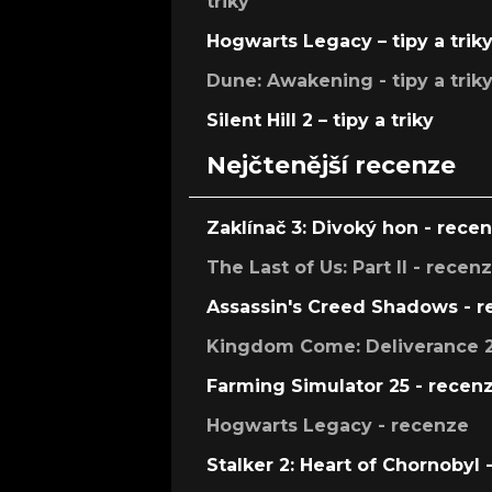
triky
Hogwarts Legacy – tipy a trik
Dune: Awakening - tipy a trik
Silent Hill 2 – tipy a triky
Nejčtenější recenze
Zaklínač 3: Divoký hon - rece
The Last of Us: Part II - recen
Assassin's Creed Shadows - 
Kingdom Come: Deliverance 2
Farming Simulator 25 - recen
Hogwarts Legacy - recenze
Stalker 2: Heart of Chornobyl 