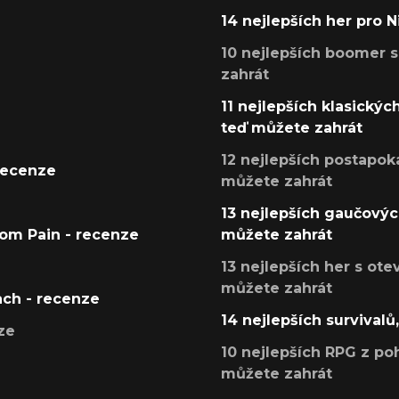
14 nejlepších her pro 
10 nejlepších boomer s
zahrát
11 nejlepších klasickýc
teď můžete zahrát
12 nejlepších postapoka
recenze
můžete zahrát
13 nejlepších gaučových
tom Pain - recenze
můžete zahrát
13 nejlepších her s ot
můžete zahrát
ach - recenze
14 nejlepších survivalů
ze
10 nejlepších RPG z poh
můžete zahrát