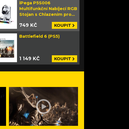
iPega P5S006
Multifunkční Nabíjecí RGB
Stojan s Chlazením pro
PS5 Slim bílý
749 KČ
KOUPIT
Battlefield 6 (PS5)
1 149 KČ
KOUPIT