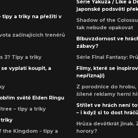
Série Yakuza / Like a D
japonské podsvětí pře
tipy a triky na přežití v
Shadow of the Colossus
tak nebude opakovat
ota začínajících trenérů
Blbuvzdornost ve hrách
zábavy?
 3? Tipy a triky
Série Final Fantasy: P
se vyplatí koupit, a
Filmy, které se inspirov
nepřiznají)
ky
Z porodnice do hrobu,
šílené reklamy herní hi
v obřím světě Elden Ringu
Střílet ve hrách není to
ree – tipy a triky
– i když si to dost hráč
triky
Hrůza devětkrát jinak. 
 the Kingdom - tipy a
horory?