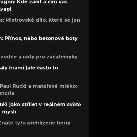
ragon: Kde začít a čím vás
kvapí
: Mistrovské dílo, které se jen
: Přínos, nebo betonové boty
růvodce a rady pro začátečníky
aly hrami (ale často to
 Paul Rudd a mateřské mléko:
storie
též jako střílet v reálném světě
ů myslí
Znáte tyto přehlížené herní