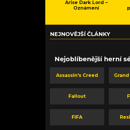
Arise Dark Lord –
Oznámení
p
NEJNOVĚJŠÍ ČLÁNKY
Nejoblíbenější herní sé
Assassin's Creed
Grand
Fallout
F
FIFA
Resi