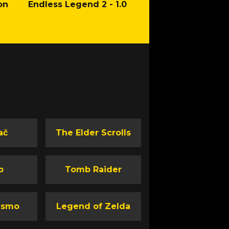
on
Endless Legend 2 - 1.0
Mafia: The Old Co
Man of Honor Ga
ač
The Elder Scrolls
o
Tomb Raider
ismo
Legend of Zelda