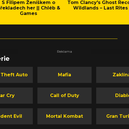
S Filipem Ženíškem o
Tom Clancy's Ghost Rec
řekladech her || Chléb &
Wildlands – Last Rites
Games
rie
 Theft Auto
Mafia
Zaklín
ar Cry
Call of Duty
Diabl
dent Evil
Mortal Kombat
Gran Tur