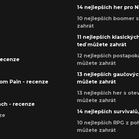
14 nejlepších her pro 
10 nejlepších boomer s
zahrát
11 nejlepších klasickýc
teď můžete zahrát
12 nejlepších postapoka
recenze
můžete zahrát
13 nejlepších gaučových
tom Pain - recenze
můžete zahrát
13 nejlepších her s ot
můžete zahrát
ach - recenze
14 nejlepších survivalů
ze
10 nejlepších RPG z poh
můžete zahrát