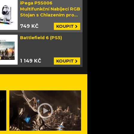
iPega P5S006
Multifunkční Nabíjecí RGB
Stojan s Chlazením pro
PS5 Slim bílý
749 KČ
KOUPIT
Battlefield 6 (PS5)
1 149 KČ
KOUPIT