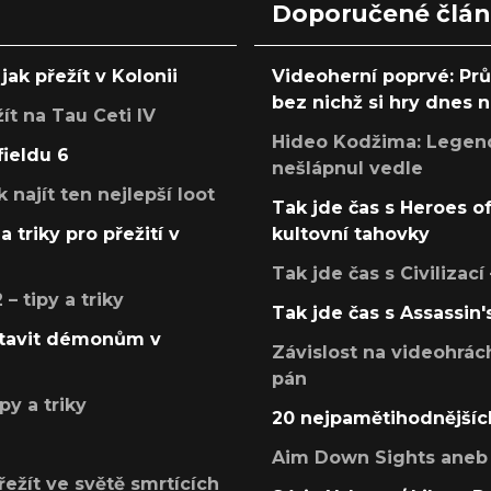
Doporučené člá
jak přežít v Kolonii
Videoherní poprvé: Pr
bez nichž si hry dnes
žít na Tau Ceti IV
Hideo Kodžima: Legendá
fieldu 6
nešlápnul vedle
k najít ten nejlepší loot
Tak jde čas s Heroes o
a triky pro přežití v
kultovní tahovky
Tak jde čas s Civilizací
 tipy a triky
Tak jde čas s Assassin'
postavit démonům v
Závislost na videohrác
pán
py a triky
20 nejpamětihodnějšíc
Aim Down Sights aneb 
přežít ve světě smrtících