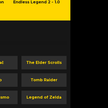
on
Endless Legend 2 - 1.0
Mafia: The Old Co
Man of Honor Ga
ač
The Elder Scrolls
o
Tomb Raider
ismo
Legend of Zelda