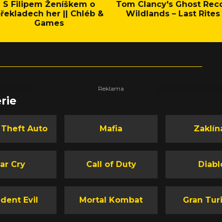
S Filipem Ženíškem o
Tom Clancy's Ghost Rec
řekladech her || Chléb &
Wildlands – Last Rites
Games
rie
 Theft Auto
Mafia
Zaklín
ar Cry
Call of Duty
Diabl
dent Evil
Mortal Kombat
Gran Tur