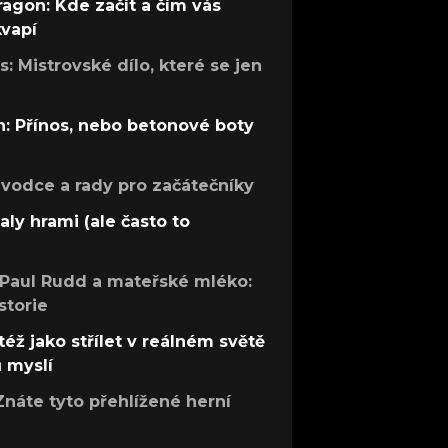
ragon: Kde začít a čím vás
kvapí
: Mistrovské dílo, které se jen
: Přínos, nebo betonové boty
růvodce a rady pro začátečníky
aly hrami (ale často to
 Paul Rudd a mateřské mléko:
storie
též jako střílet v reálném světě
ů myslí
Znáte tyto přehlížené herní