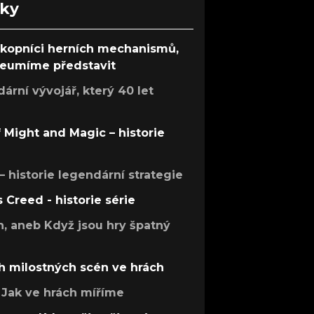
nky
ůkopníci herních mechanismů,
 neumíme představit
rní vývojář, který 40 let
f Might and Magic – historie
 – historie legendární strategie
s Creed - historie série
h, aneb Když jsou hry špatný
h milostných scén ve hrách
Jak ve hrách míříme