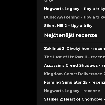
triky
Hogwarts Legacy – tipy a trik
Dune: Awakening - tipy a trik
Silent Hill 2 – tipy a triky
Nejčtenější recenze
Zaklínač 3: Divoký hon - rece
The Last of Us: Part II - recen
Assassin's Creed Shadows - 
Kingdom Come: Deliverance 2
Farming Simulator 25 - recen
Hogwarts Legacy - recenze
Stalker 2: Heart of Chornobyl 