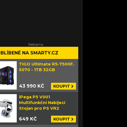
BLÍBENÉ NA SMARTY.CZ
TIGO Ultimate R5-7500F,
5070 - 1TB 32GB
43 990 KČ
KOUPIT
iPega P5 V001
Multifunkční Nabíjecí
Stojan pro PS VR2
649 KČ
KOUPIT