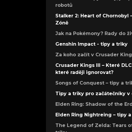
robotů
Stalker 2: Heart of Chornobyl – 
Zóně
Jak na Pokémony? Rady do živ
Genshin Impact - tipy a triky
Za koho začít v Crusader Kings
Crusader Kings III – Které DLC 
které raději ignorovat?
Songs of Conquest – tipy a tri
Tipy a triky pro začátečníky 
Elden Ring: Shadow of the Erdt
Elden Ring Nightreing – tipy a 
The Legend of Zelda: Tears of