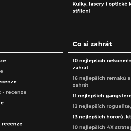
Kulky, lasery i optické
y
střílení
y
Co si zahrát
nze
10 nejlepších nekonečn
zahrát
ze
16 nejlepších remaků a
recenze
zahrát
 - recenze
11 nejlepších gangstere
ze
12 nejlepších roguelite
13 nejlepších hororů, k
- recenze
10 nejlepších 4X strate