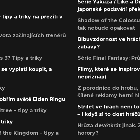
Série Yakuza / Like a D
japonské podsvětí pře
tipy a triky na přežití v
Shadow of the Colossus
tak nebude opakovat
ota začínajících trenérů
Blbuvzdornost ve hrách
zábavy?
 3? Tipy a triky
Série Final Fantasy: P
se vyplatí koupit, a
Filmy, které se inspirov
nepřiznají)
ky
Z porodnice do hrobu,
šílené reklamy herní hi
v obřím světě Elden Ringu
Střílet ve hrách není to
ree – tipy a triky
– i když si to dost hráč
triky
Hrůza devětkrát jinak. 
 the Kingdom - tipy a
horory?