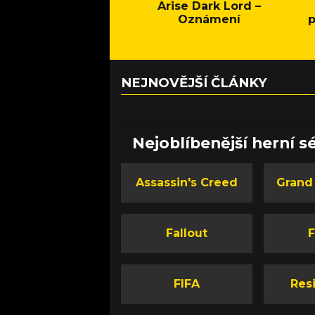
Arise Dark Lord –
Oznámení
p
NEJNOVĚJŠÍ ČLÁNKY
Nejoblíbenější herní sé
Assassin's Creed
Grand
Fallout
F
FIFA
Resi