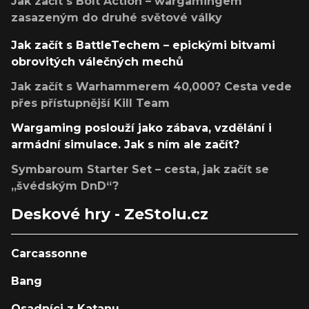
Jak začít s Bolt Action – wargamingem
zasazeným do druhé světové války
Jak začít s BattleTechem – epickými bitvami
obrovitých válečných mechů
Jak začít s Warhammerem 40,000? Cesta vede
přes přístupnější Kill Team
Wargaming poslouží jako zábava, vzdělání i
armádní simulace. Jak s ním ale začít?
Symbaroum Starter Set – cesta, jak začít se
„švédským DnD“?
Deskové hry - ZeStolu.cz
Carcassonne
Bang
Osadníci z Katanu