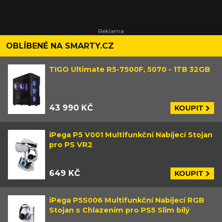
OBLÍBENÉ NA SMARTY.CZ
TIGO Ultimate R5-7500F, 5070 - 1TB 32GB
43 990 KČ
KOUPIT
iPega P5 V001 Multifunkční Nabíjecí Stojan
pro PS VR2
649 KČ
KOUPIT
iPega P5S006 Multifunkční Nabíjecí RGB
Stojan s Chlazením pro PS5 Slim bílý