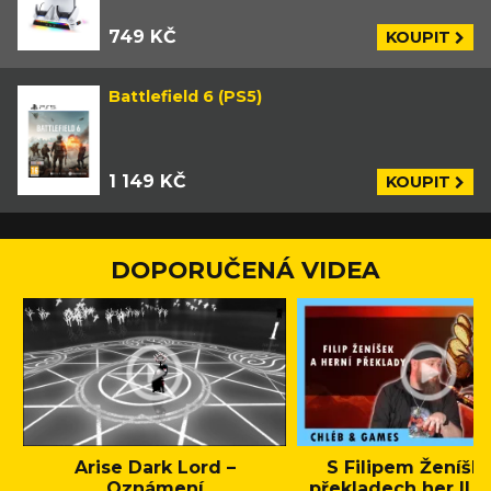
749 KČ
KOUPIT
Battlefield 6 (PS5)
1 149 KČ
KOUPIT
DOPORUČENÁ VIDEA
Arise Dark Lord –
S Filipem Ženíšk
Oznámení
překladech her || C