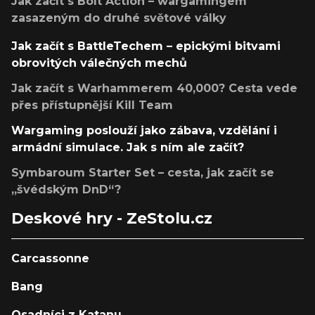
Jak začít s Bolt Action – wargamingem
zasazeným do druhé světové války
Jak začít s BattleTechem – epickými bitvami
obrovitých válečných mechů
Jak začít s Warhammerem 40,000? Cesta vede
přes přístupnější Kill Team
Wargaming poslouží jako zábava, vzdělání i
armádní simulace. Jak s ním ale začít?
Symbaroum Starter Set – cesta, jak začít se
„švédským DnD“?
Deskové hry - ZeStolu.cz
Carcassonne
Bang
Osadníci z Katanu