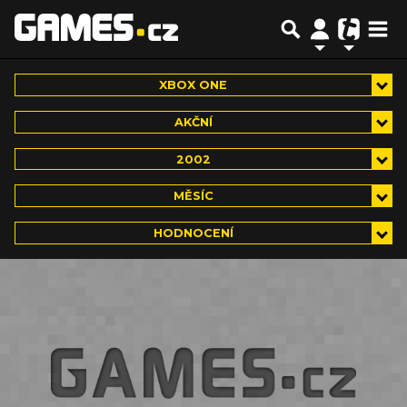
XBOX ONE
AKČNÍ
2002
MĚSÍC
HODNOCENÍ