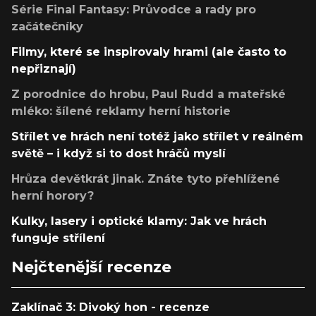
Série Final Fantasy: Průvodce a rady pro
začátečníky
Filmy, které se inspirovaly hrami (ale často to
nepřiznají)
Z porodnice do hrobu, Paul Rudd a mateřské
mléko: šílené reklamy herní historie
Střílet ve hrách není totéž jako střílet v reálném
světě – i když si to dost hráčů myslí
Hrůza devětkrát jinak. Znáte tyto přehlížené
herní horory?
Kulky, lasery i optické klamy: Jak ve hrách
funguje střílení
Nejčtenější recenze
Zaklínač 3: Divoký hon - recenze