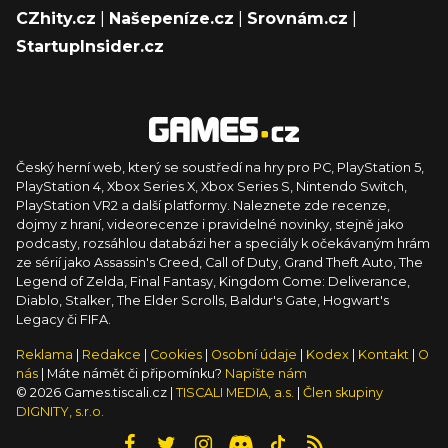
CZhity.cz
|
Našepeníze.cz
|
Srovnám.cz
|
StartupInsider.cz
Český herní web, který se soustředí na hry pro PC, PlayStation 5,
PlayStation 4, Xbox Series X, Xbox Series S, Nintendo Switch,
PlayStation VR2 a další platformy. Naleznete zde recenze,
dojmy z hraní, videorecenze i pravidelné novinky, stejně jako
podcasty, rozsáhlou databázi her a speciály k očekávaným hrám
ze sérií jako Assassin's Creed, Call of Duty, Grand Theft Auto, The
Legend of Zelda, Final Fantasy, Kingdom Come: Deliverance,
Diablo, Stalker, The Elder Scrolls, Baldur's Gate, Hogwart's
Legacy či FIFA.
Reklama
|
Redakce
|
Cookies
|
Osobní údaje
|
Kodex
|
Kontakt
|
O
nás
| Máte námět či připomínku?
Napište nám
© 2026 Games.tiscali.cz |
TISCALI MEDIA, a.s.
|
Člen skupiny
DIGNITY, s.r.o.