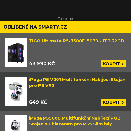
OBLÍBENÉ NA SMARTY.CZ
TIGO Ultimate R5-7500F, 5070 - 1TB 32GB
43 990 KČ
KOUPIT
iPega P5 V001 Multifunkční Nabíjecí Stojan
pro PS VR2
649 KČ
KOUPIT
iPega P5S006 Multifunkční Nabíjecí RGB
Stojan s Chlazením pro PS5 Slim bílý