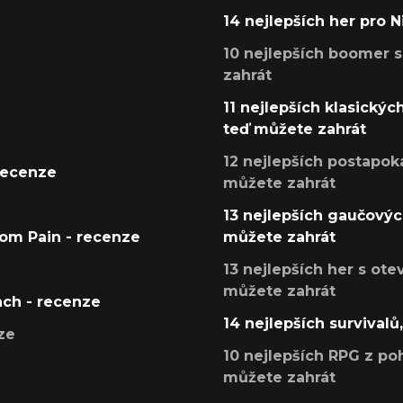
14 nejlepších her pro 
10 nejlepších boomer s
zahrát
11 nejlepších klasickýc
teď můžete zahrát
12 nejlepších postapoka
recenze
můžete zahrát
13 nejlepších gaučových
tom Pain - recenze
můžete zahrát
13 nejlepších her s ot
můžete zahrát
ach - recenze
14 nejlepších survivalů
ze
10 nejlepších RPG z poh
můžete zahrát