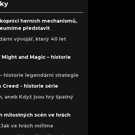
nky
ůkopníci herních mechanismů,
 neumíme představit
rní vývojář, který 40 let
f Might and Magic – historie
 – historie legendární strategie
s Creed - historie série
h, aneb Když jsou hry špatný
h milostných scén ve hrách
Jak ve hrách míříme