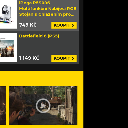
iPega P5S006
Multifunkční Nabíjecí RGB
Stojan s Chlazením pro
PS5 Slim bílý
749 KČ
KOUPIT
Battlefield 6 (PS5)
1 149 KČ
KOUPIT