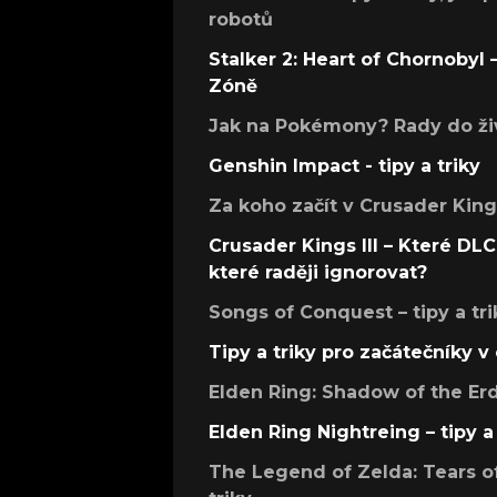
robotů
Stalker 2: Heart of Chornobyl – 
Zóně
Jak na Pokémony? Rady do živ
Genshin Impact - tipy a triky
Za koho začít v Crusader Kings
Crusader Kings III – Které DLC 
které raději ignorovat?
Songs of Conquest – tipy a tri
Tipy a triky pro začátečníky 
Elden Ring: Shadow of the Erdt
Elden Ring Nightreing – tipy a 
The Legend of Zelda: Tears of