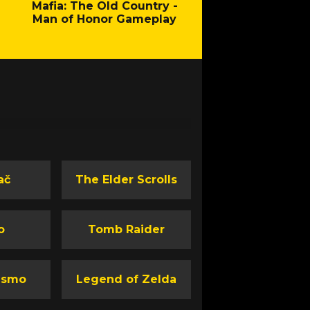
Mafia: The Old Country -
Fallout - New Cal
Man of Honor Gameplay
ač
The Elder Scrolls
o
Tomb Raider
ismo
Legend of Zelda