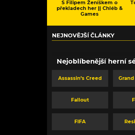
S Filipem Ženíškem o
T
překladech her || Chléb &
Games
NEJNOVĚJŠÍ ČLÁNKY
Nejoblíbenější herní sé
Assassin's Creed
Grand
Fallout
F
FIFA
Resi