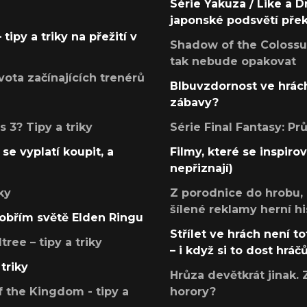
Série Yakuza / Like a D
japonské podsvětí pře
tipy a triky na přežití v
Shadow of the Colossus
tak nebude opakovat
ota začínajících trenérů
Blbuvzdornost ve hrách
zábavy?
 3? Tipy a triky
Série Final Fantasy: P
se vyplatí koupit, a
Filmy, které se inspirov
nepřiznají)
ky
Z porodnice do hrobu,
šílené reklamy herní hi
v obřím světě Elden Ringu
Střílet ve hrách není to
ree – tipy a triky
– i když si to dost hráč
triky
Hrůza devětkrát jinak. 
 the Kingdom - tipy a
horory?