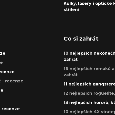
Kulky, lasery i optické
y
střílení
y
Co si zahrát
nze
10 nejlepších nekonečn
zahrát
ze
16 nejlepších remaků a
recenze
zahrát
 - recenze
11 nejlepších gangstere
ze
12 nejlepších roguelite
13 nejlepších hororů, k
- recenze
10 nejlepších 4X strate