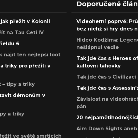
Doporučené člá
jak přežít v Kolonii
Videoherní poprvé: Pr
bez nichž si hry dnes
žít na Tau Ceti IV
Hideo Kodžima: Legendá
fieldu 6
nešlápnul vedle
k najít ten nejlepší loot
Tak jde čas s Heroes o
a triky pro přežití v
kultovní tahovky
Tak jde čas s Civilizací
 tipy a triky
Tak jde čas s Assassin'
postavit démonům v
Závislost na videohrác
pán
py a triky
20 nejpamětihodnějšíc
Aim Down Sights aneb 
přežít ve světě smrtících