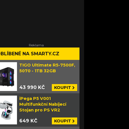
BLÍBENÉ NA SMARTY.CZ
TIGO Ultimate R5-7500F,
5070 - 1TB 32GB
43 990 KČ
KOUPIT
iPega P5 V001
Multifunkční Nabíjecí
Stojan pro PS VR2
649 KČ
KOUPIT