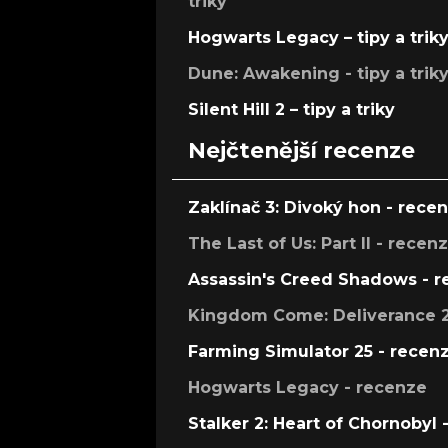
triky
Hogwarts Legacy – tipy a trik
Dune: Awakening - tipy a trik
Silent Hill 2 – tipy a triky
Nejčtenější recenze
Zaklínač 3: Divoký hon - rece
The Last of Us: Part II - recen
Assassin's Creed Shadows - 
Kingdom Come: Deliverance 2
Farming Simulator 25 - recen
Hogwarts Legacy - recenze
Stalker 2: Heart of Chornobyl 