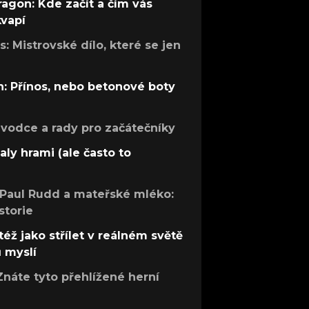
ragon: Kde začít a čím vás
kvapí
: Mistrovské dílo, které se jen
: Přínos, nebo betonové boty
růvodce a rady pro začátečníky
aly hrami (ale často to
 Paul Rudd a mateřské mléko:
storie
též jako střílet v reálném světě
ů myslí
Znáte tyto přehlížené herní