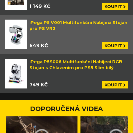
1 149 KČ
KOUPIT
iPega P5 V001 Multifunkční Nabíjecí Stojan
pro PS VR2
649 KČ
KOUPIT
iPega P5S006 Multifunkční Nabíjecí RGB
Stojan s Chlazením pro PS5 Slim bílý
749 KČ
KOUPIT
DOPORUČENÁ VIDEA