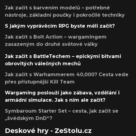
Jak začít s barvením modelů – potřebné
nástroje, základní poučky i pokročilé techniky
S jakým vyprávěcím RPG byste měli začít?
Jak začít s Bolt Action – wargamingem
zasazeným do druhé světové války
Jak začít s BattleTechem – epickými bitvami
obrovitých válečných mechů
Jak začít s Warhammerem 40,000? Cesta vede
přes přístupnější Kill Team
Wargaming poslouží jako zábava, vzdělání i
armádní simulace. Jak s ním ale začít?
Symbaroum Starter Set – cesta, jak začít se
„švédským DnD“?
Deskové hry - ZeStolu.cz