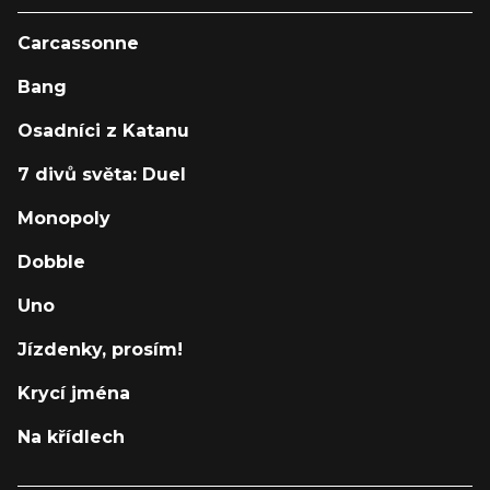
Carcassonne
Bang
Osadníci z Katanu
7 divů světa: Duel
Monopoly
Dobble
Uno
Jízdenky, prosím!
Krycí jména
Na křídlech