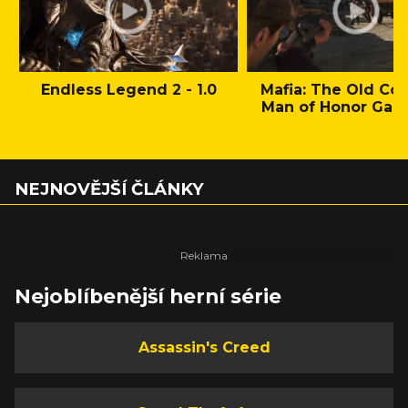
Endless Legend 2 - 1.0
Mafia: The Old Cou
Man of Honor Gam
NEJNOVĚJŠÍ ČLÁNKY
Nejoblíbenější herní série
Assassin's Creed