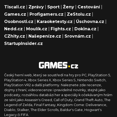
Tiscali.cz
|
Zprávy
|
Sport
|
Ženy
|
Cestování
|
Games.cz
|
Profigamers.cz
|
ZeStolu.cz
|
Osobnosti.cz
|
Karaoketexty.cz
|
Úschovna.cz
|
Nedd.cz
|
Moulík.cz
|
Fights.cz
|
Dokina.cz
|
CZhity.cz
|
Našepeníze.cz
|
Srovnám.cz
|
StartupInsider.cz
Český herní web, který se soustředí na hry pro PC, PlayStation 5,
PlayStation 4, Xbox Series X, Xbox Series S, Nintendo Switch,
PlayStation VR2 a další platformy. Naleznete zde recenze,
dojmy z hraní, videorecenze i pravidelné novinky, stejně jako
podcasty, rozsáhlou databázi her a speciály k očekávaným hrám
ze sérií jako Assassin's Creed, Call of Duty, Grand Theft Auto, The
Legend of Zelda, Final Fantasy, Kingdom Come: Deliverance,
Diablo, Stalker, The Elder Scrolls, Baldur's Gate, Hogwart's
Legacy či FIFA.