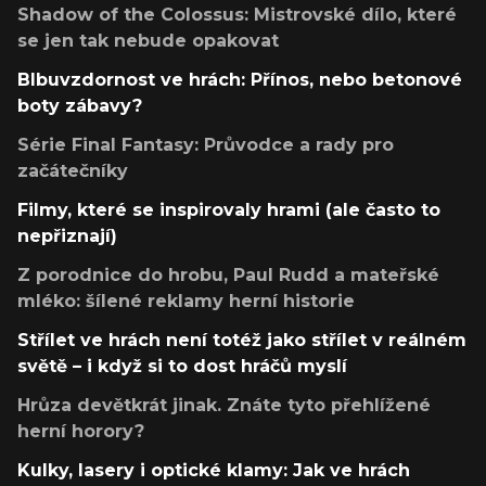
Shadow of the Colossus: Mistrovské dílo, které
se jen tak nebude opakovat
Blbuvzdornost ve hrách: Přínos, nebo betonové
boty zábavy?
Série Final Fantasy: Průvodce a rady pro
začátečníky
Filmy, které se inspirovaly hrami (ale často to
nepřiznají)
Z porodnice do hrobu, Paul Rudd a mateřské
mléko: šílené reklamy herní historie
Střílet ve hrách není totéž jako střílet v reálném
světě – i když si to dost hráčů myslí
Hrůza devětkrát jinak. Znáte tyto přehlížené
herní horory?
Kulky, lasery i optické klamy: Jak ve hrách