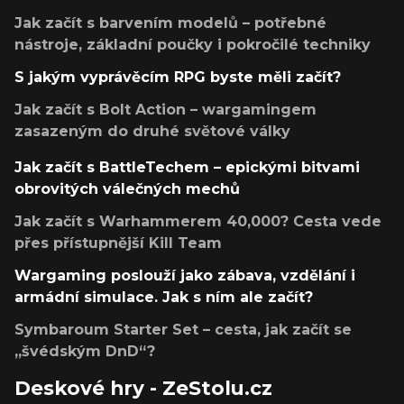
Jak začít s barvením modelů – potřebné
nástroje, základní poučky i pokročilé techniky
S jakým vyprávěcím RPG byste měli začít?
Jak začít s Bolt Action – wargamingem
zasazeným do druhé světové války
Jak začít s BattleTechem – epickými bitvami
obrovitých válečných mechů
Jak začít s Warhammerem 40,000? Cesta vede
přes přístupnější Kill Team
Wargaming poslouží jako zábava, vzdělání i
armádní simulace. Jak s ním ale začít?
Symbaroum Starter Set – cesta, jak začít se
„švédským DnD“?
Deskové hry - ZeStolu.cz