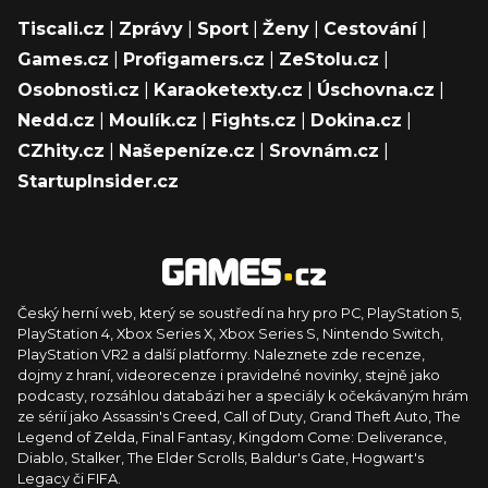
Tiscali.cz
|
Zprávy
|
Sport
|
Ženy
|
Cestování
|
Games.cz
|
Profigamers.cz
|
ZeStolu.cz
|
Osobnosti.cz
|
Karaoketexty.cz
|
Úschovna.cz
|
Nedd.cz
|
Moulík.cz
|
Fights.cz
|
Dokina.cz
|
CZhity.cz
|
Našepeníze.cz
|
Srovnám.cz
|
StartupInsider.cz
Český herní web, který se soustředí na hry pro PC, PlayStation 5,
PlayStation 4, Xbox Series X, Xbox Series S, Nintendo Switch,
PlayStation VR2 a další platformy. Naleznete zde recenze,
dojmy z hraní, videorecenze i pravidelné novinky, stejně jako
podcasty, rozsáhlou databázi her a speciály k očekávaným hrám
ze sérií jako Assassin's Creed, Call of Duty, Grand Theft Auto, The
Legend of Zelda, Final Fantasy, Kingdom Come: Deliverance,
Diablo, Stalker, The Elder Scrolls, Baldur's Gate, Hogwart's
Legacy či FIFA.