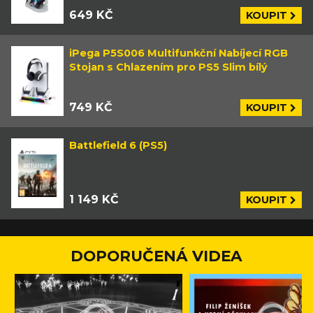
649 KČ
KOUPIT
iPega P5S006 Multifunkční Nabíjecí RGB
Stojan s Chlazením pro PS5 Slim bílý
749 KČ
KOUPIT
Battlefield 6 (PS5)
1 149 KČ
KOUPIT
DOPORUČENÁ VIDEA