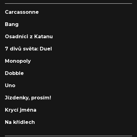
Carcassonne
Bang
Osadníci z Katanu
7 divů světa: Duel
Monopoly
Dobble
Uno
Jízdenky, prosím!
Krycí jména
Na křídlech