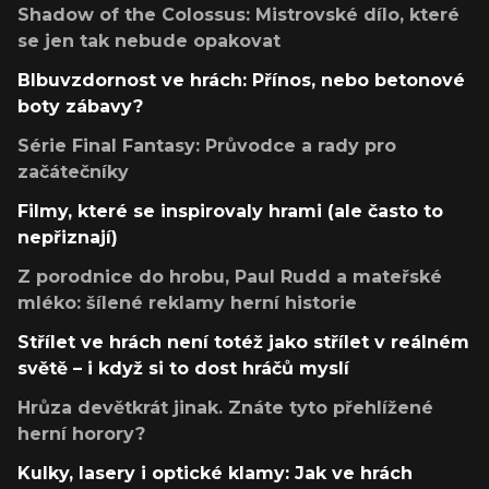
Shadow of the Colossus: Mistrovské dílo, které
se jen tak nebude opakovat
Blbuvzdornost ve hrách: Přínos, nebo betonové
boty zábavy?
Série Final Fantasy: Průvodce a rady pro
začátečníky
Filmy, které se inspirovaly hrami (ale často to
nepřiznají)
Z porodnice do hrobu, Paul Rudd a mateřské
mléko: šílené reklamy herní historie
Střílet ve hrách není totéž jako střílet v reálném
světě – i když si to dost hráčů myslí
Hrůza devětkrát jinak. Znáte tyto přehlížené
herní horory?
Kulky, lasery i optické klamy: Jak ve hrách