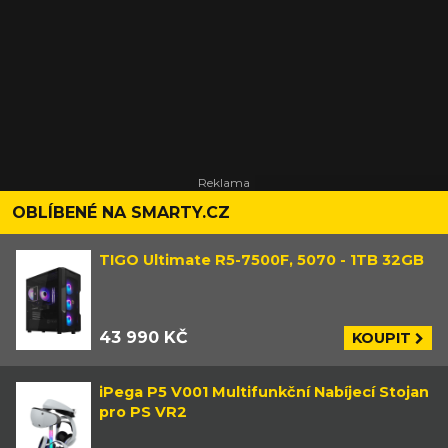
OBLÍBENÉ NA SMARTY.CZ
TIGO Ultimate R5-7500F, 5070 - 1TB 32GB
43 990 KČ
KOUPIT
iPega P5 V001 Multifunkční Nabíjecí Stojan
pro PS VR2