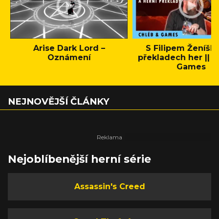
Arise Dark Lord –
S Filipem Ženíšk
Oznámení
překladech her || C
Games
NEJNOVĚJŠÍ ČLÁNKY
Nejoblíbenější herní série
Assassin's Creed