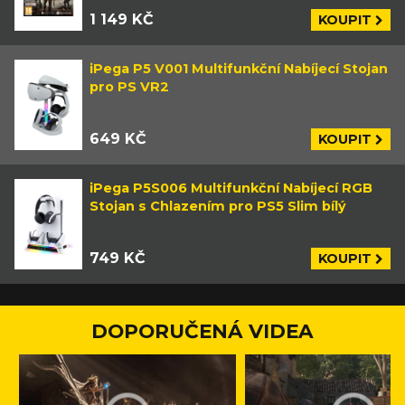
1 149 KČ
KOUPIT
iPega P5 V001 Multifunkční Nabíjecí Stojan
pro PS VR2
649 KČ
KOUPIT
iPega P5S006 Multifunkční Nabíjecí RGB
Stojan s Chlazením pro PS5 Slim bílý
749 KČ
KOUPIT
DOPORUČENÁ VIDEA