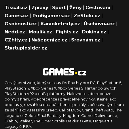
Tiscali.cz
|
Zprávy
|
Sport
|
Ženy
|
Cestování
|
Games.cz
|
Profigamers.cz
|
ZeStolu.cz
|
Osobnosti.cz
|
Karaoketexty.cz
|
Úschovna.cz
|
Nedd.cz
|
Moulík.cz
|
Fights.cz
|
Dokina.cz
|
CZhity.cz
|
Našepeníze.cz
|
Srovnám.cz
|
StartupInsider.cz
Český herní web, který se soustředí na hry pro PC, PlayStation 5,
PlayStation 4, Xbox Series X, Xbox Series S, Nintendo Switch,
PlayStation VR2 a další platformy. Naleznete zde recenze,
dojmy z hraní, videorecenze i pravidelné novinky, stejně jako
podcasty, rozsáhlou databázi her a speciály k očekávaným hrám
ze sérií jako Assassin's Creed, Call of Duty, Grand Theft Auto, The
Legend of Zelda, Final Fantasy, Kingdom Come: Deliverance,
Diablo, Stalker, The Elder Scrolls, Baldur's Gate, Hogwart's
Legacy či FIFA.