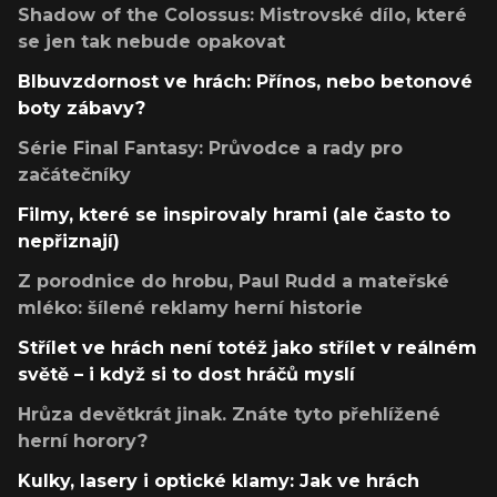
Shadow of the Colossus: Mistrovské dílo, které
se jen tak nebude opakovat
Blbuvzdornost ve hrách: Přínos, nebo betonové
boty zábavy?
Série Final Fantasy: Průvodce a rady pro
začátečníky
Filmy, které se inspirovaly hrami (ale často to
nepřiznají)
Z porodnice do hrobu, Paul Rudd a mateřské
mléko: šílené reklamy herní historie
Střílet ve hrách není totéž jako střílet v reálném
světě – i když si to dost hráčů myslí
Hrůza devětkrát jinak. Znáte tyto přehlížené
herní horory?
Kulky, lasery i optické klamy: Jak ve hrách