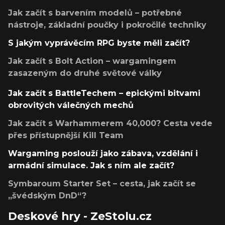
Jak začít s barvením modelů – potřebné
nástroje, základní poučky i pokročilé techniky
S jakým vyprávěcím RPG byste měli začít?
Jak začít s Bolt Action – wargamingem
zasazeným do druhé světové války
Jak začít s BattleTechem – epickými bitvami
obrovitých válečných mechů
Jak začít s Warhammerem 40,000? Cesta vede
přes přístupnější Kill Team
Wargaming poslouží jako zábava, vzdělání i
armádní simulace. Jak s ním ale začít?
Symbaroum Starter Set – cesta, jak začít se
„švédským DnD“?
Deskové hry - ZeStolu.cz