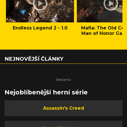
Endless Legend 2 - 1.0
Mafia: The Old Cou
Man of Honor Gam
NEJNOVĚJŠÍ ČLÁNKY
Nejoblíbenější herní série
Assassin's Creed