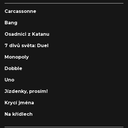
Carcassonne
Bang
Osadníci z Katanu
7 divů světa: Duel
Monopoly
Dobble
Uno
Jízdenky, prosím!
Krycí jména
Na křídlech