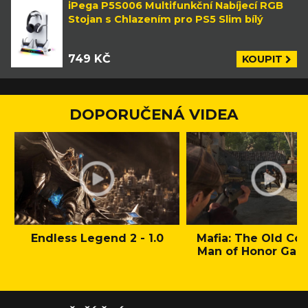
iPega P5S006 Multifunkční Nabíjecí RGB
Stojan s Chlazením pro PS5 Slim bílý
749 KČ
KOUPIT
DOPORUČENÁ VIDEA
Endless Legend 2 - 1.0
Mafia: The Old Cou
Man of Honor Gam