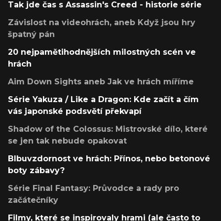
Tak jde čas s Assassin's Creed - historie série
Závislost na videohrách, aneb Když jsou hry
špatný pán
20 nejpamětihodnějších milostných scén ve
hrách
Aim Down Sights aneb Jak ve hrách míříme
Série Yakuza / Like a Dragon: Kde začít a čím
vás japonské podsvětí překvapí
Shadow of the Colossus: Mistrovské dílo, které
se jen tak nebude opakovat
Blbuvzdornost ve hrách: Přínos, nebo betonové
boty zábavy?
Série Final Fantasy: Průvodce a rady pro
začátečníky
Filmy, které se inspirovaly hrami (ale často to