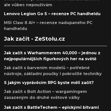
ale vůbec nepoužívám
Lenovo Legion Go S – recenze PC handheldu
MSI Claw 8 AI+ – recenze nadupaného PC
handheldu
Jak začít - ZeStolu.cz
Jak začít s Warhammerem 40,000 – jednou z
nejpopulárnějších figurkových her na světě
Jak začít s barvením modelů – potřebné
nástroje, základní poučky i pokročilé techniky
S jakým vyprávěcím RPG byste měli začít?
Jak začít s Bolt Action – wargamingem
zasazeným do druhé světové války
Jak začít s BattleTechem – epickými bitvami