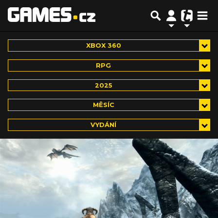
XBOX 360
RPG
2025
MĚSÍC
VYDÁNÍ