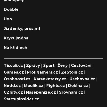
Dobble
Uno
Jízdenky, prosím!
Krycí jména
Na křídlech
Tiscali.cz
|
Zprávy
|
Sport
|
Ženy
|
Cestování
|
Games.cz
|
Profigamers.cz
|
ZeStolu.cz
|
Osobnosti.cz
|
Karaoketexty.cz
|
Úschovna.cz
|
Nedd.cz
|
Moulík.cz
|
Fights.cz
|
Dokina.cz
|
CZhity.cz
|
Našepeníze.cz
|
Srovnám.cz
|
StartupInsider.cz