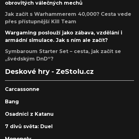
obrovitých válečných mechů
Jak začít s Warhammerem 40,000? Cesta vede
přes přístupnější Kill Team
Wargaming poslouží jako zábava, vzdělání i
armádní simulace. Jak s ním ale začít?
Symbaroum Starter Set – cesta, jak začít se
„švédským DnD“?
Deskové hry - ZeStolu.cz
Carcassonne
Bang
Osadníci z Katanu
7 divů světa: Duel
Monopoly