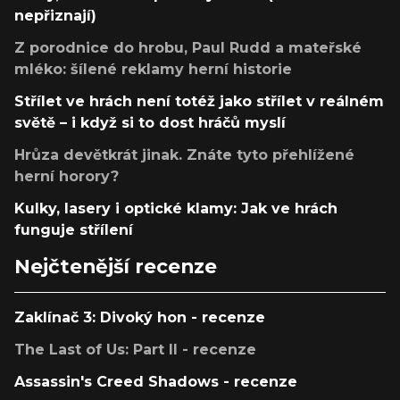
nepřiznají)
Z porodnice do hrobu, Paul Rudd a mateřské
mléko: šílené reklamy herní historie
Střílet ve hrách není totéž jako střílet v reálném
světě – i když si to dost hráčů myslí
Hrůza devětkrát jinak. Znáte tyto přehlížené
herní horory?
Kulky, lasery i optické klamy: Jak ve hrách
funguje střílení
Nejčtenější recenze
Zaklínač 3: Divoký hon - recenze
The Last of Us: Part II - recenze
Assassin's Creed Shadows - recenze