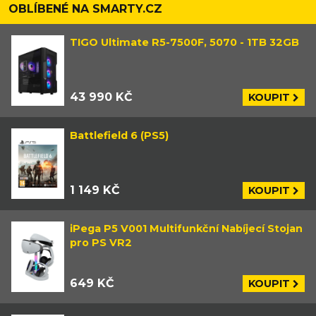
OBLÍBENÉ NA SMARTY.CZ
TIGO Ultimate R5-7500F, 5070 - 1TB 32GB
43 990 KČ
KOUPIT
Battlefield 6 (PS5)
1 149 KČ
KOUPIT
iPega P5 V001 Multifunkční Nabíjecí Stojan
pro PS VR2
649 KČ
KOUPIT