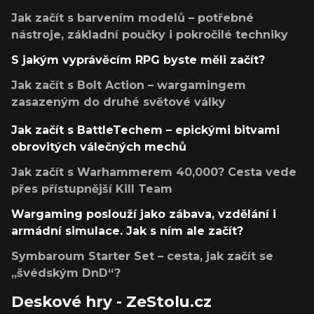
Jak začít s barvením modelů – potřebné
nástroje, základní poučky i pokročilé techniky
S jakým vyprávěcím RPG byste měli začít?
Jak začít s Bolt Action – wargamingem
zasazeným do druhé světové války
Jak začít s BattleTechem – epickými bitvami
obrovitých válečných mechů
Jak začít s Warhammerem 40,000? Cesta vede
přes přístupnější Kill Team
Wargaming poslouží jako zábava, vzdělání i
armádní simulace. Jak s ním ale začít?
Symbaroum Starter Set – cesta, jak začít se
„švédským DnD“?
Deskové hry - ZeStolu.cz