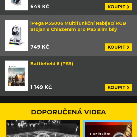
649 KČ
KOUPIT
iPega P5S006 Multifunkční Nabíjecí RGB
Stojan s Chlazením pro PS5 Slim bílý
749 KČ
KOUPIT
Battlefield 6 (PS5)
1 149 KČ
KOUPIT
DOPORUČENÁ VIDEA