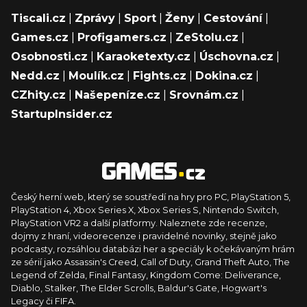
Tiscali.cz
|
Zprávy
|
Sport
|
Ženy
|
Cestování
|
Games.cz
|
Profigamers.cz
|
ZeStolu.cz
|
Osobnosti.cz
|
Karaoketexty.cz
|
Úschovna.cz
|
Nedd.cz
|
Moulík.cz
|
Fights.cz
|
Dokina.cz
|
CZhity.cz
|
Našepeníze.cz
|
Srovnám.cz
|
StartupInsider.cz
Český herní web, který se soustředí na hry pro PC, PlayStation 5,
PlayStation 4, Xbox Series X, Xbox Series S, Nintendo Switch,
PlayStation VR2 a další platformy. Naleznete zde recenze,
dojmy z hraní, videorecenze i pravidelné novinky, stejně jako
podcasty, rozsáhlou databázi her a speciály k očekávaným hrám
ze sérií jako Assassin's Creed, Call of Duty, Grand Theft Auto, The
Legend of Zelda, Final Fantasy, Kingdom Come: Deliverance,
Diablo, Stalker, The Elder Scrolls, Baldur's Gate, Hogwart's
Legacy či FIFA.