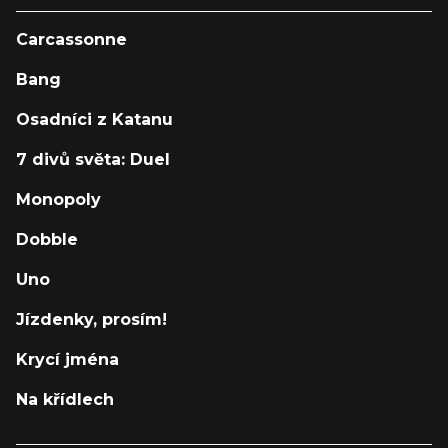
Carcassonne
Bang
Osadníci z Katanu
7 divů světa: Duel
Monopoly
Dobble
Uno
Jízdenky, prosím!
Krycí jména
Na křídlech