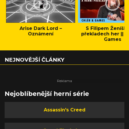
Arise Dark Lord –
S Filipem Ženíšk
Oznámení
překladech her || C
Games
NEJNOVĚJŠÍ ČLÁNKY
Nejoblíbenější herní série
Assassin's Creed