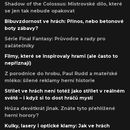
Shadow of the Colossus: Mistrovské dílo, které
se jen tak nebude opakovat
Blbuvzdornost ve hrách: Přínos, nebo betonové
boty zábavy?
Série Final Fantasy: Průvodce a rady pro
začátečníky
Filmy, které se inspirovaly hrami (ale často to
nepřiznají)
Z porodnice do hrobu, Paul Rudd a mateřské
mléko: šílené reklamy herní historie
Střílet ve hrách není totéž jako střílet v reálném
světě – i když si to dost hráčů myslí
Hrůza devětkrát jinak. Znáte tyto přehlížené
herní horory?
Kulky, lasery i optické klamy: Jak ve hrách