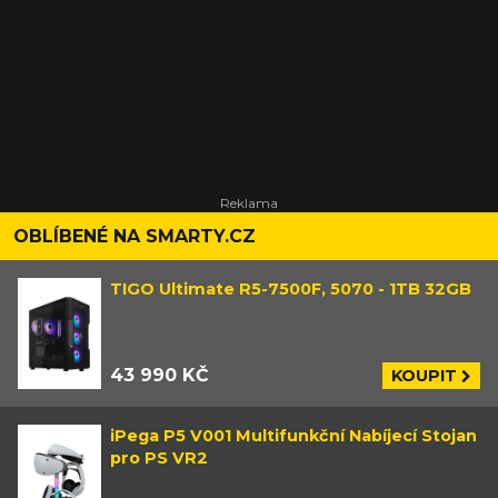
OBLÍBENÉ NA SMARTY.CZ
TIGO Ultimate R5-7500F, 5070 - 1TB 32GB
43 990 KČ
KOUPIT
iPega P5 V001 Multifunkční Nabíjecí Stojan
pro PS VR2