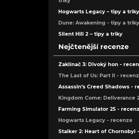
triky
Hogwarts Legacy – tipy a trik
Dune: Awakening - tipy a trik
Silent Hill 2 – tipy a triky
Nejčtenější recenze
Zaklínač 3: Divoký hon - rece
The Last of Us: Part II - recen
Assassin's Creed Shadows - 
Kingdom Come: Deliverance 2
Farming Simulator 25 - recen
Hogwarts Legacy - recenze
Stalker 2: Heart of Chornobyl 