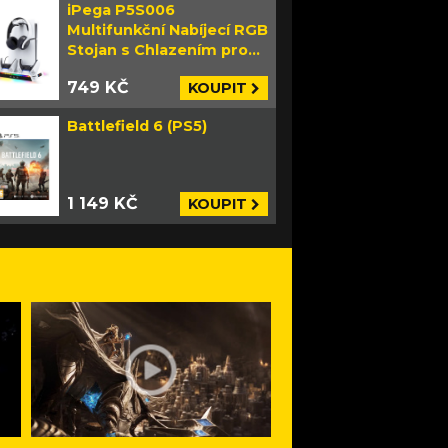
iPega P5S006
Multifunkční Nabíjecí RGB
Stojan s Chlazením pro
PS5 Slim bílý
749 KČ
KOUPIT
Battlefield 6 (PS5)
1 149 KČ
KOUPIT