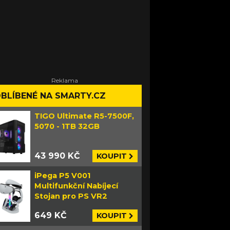
BLÍBENÉ NA SMARTY.CZ
TIGO Ultimate R5-7500F,
5070 - 1TB 32GB
43 990 KČ
KOUPIT
iPega P5 V001
Multifunkční Nabíjecí
Stojan pro PS VR2
649 KČ
KOUPIT