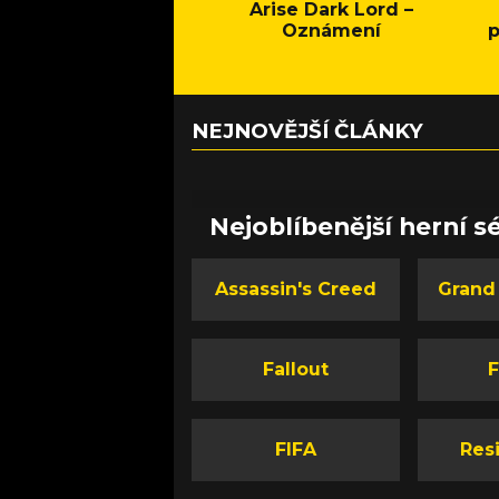
Arise Dark Lord –
Oznámení
p
NEJNOVĚJŠÍ ČLÁNKY
Nejoblíbenější herní sé
Assassin's Creed
Grand
Fallout
F
FIFA
Resi