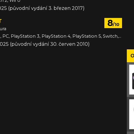
h 2, Wii U
025 (původní vydání 3. březen 2017)
8
T
/10
ura
3DS, Android, PC, PlayStation 3, PlayStation 4, PlayStation 5, Switch, Switch 2, VITA, Wii U, Xbox 360, Xbox One, Xbox Series, iOS
2025 (původní vydání 30. červen 2010)
O