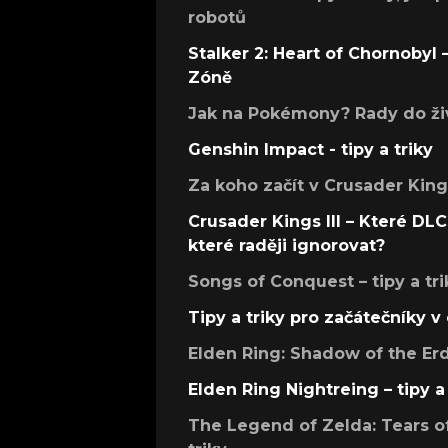
robotů
Stalker 2: Heart of Chornobyl – 
Zóně
Jak na Pokémony? Rady do živ
Genshin Impact - tipy a triky
Za koho začít v Crusader Kings
Crusader Kings III – Které DLC 
které raději ignorovat?
Songs of Conquest – tipy a tri
Tipy a triky pro začátečníky 
Elden Ring: Shadow of the Erdt
Elden Ring Nightreing – tipy a 
The Legend of Zelda: Tears of