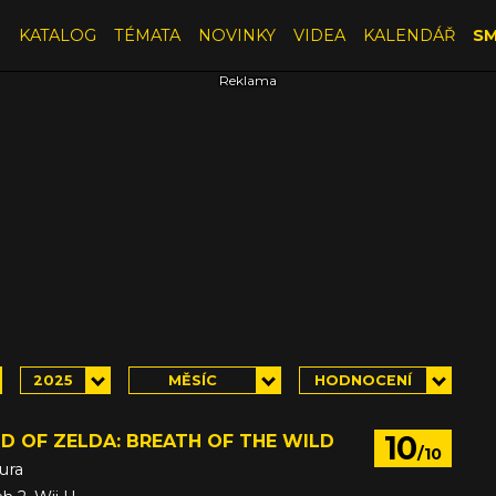
E
KATALOG
TÉMATA
NOVINKY
VIDEA
KALENDÁŘ
SM
2025
MĚSÍC
HODNOCENÍ
10
D OF ZELDA: BREATH OF THE WILD
/10
ura