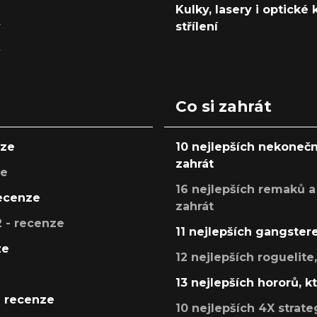
Kulky, lasery i optické
y
střílení
y
Co si zahrát
nze
10 nejlepších nekonečn
zahrát
ze
16 nejlepších remaků a
recenze
zahrát
 - recenze
11 nejlepších gangstere
ze
12 nejlepších roguelite
13 nejlepších hororů, k
- recenze
10 nejlepších 4X strate