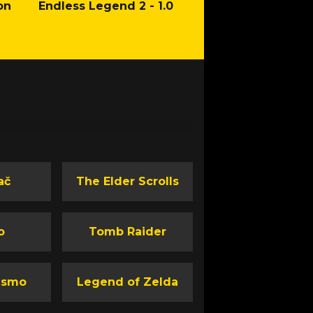
on
Endless Legend 2 - 1.0
Mafia: The Old Co
Man of Honor Ga
ač
The Elder Scrolls
o
Tomb Raider
ismo
Legend of Zelda