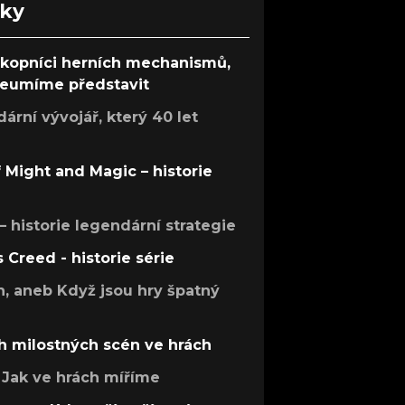
nky
ůkopníci herních mechanismů,
 neumíme představit
rní vývojář, který 40 let
f Might and Magic – historie
 – historie legendární strategie
s Creed - historie série
h, aneb Když jsou hry špatný
h milostných scén ve hrách
Jak ve hrách míříme