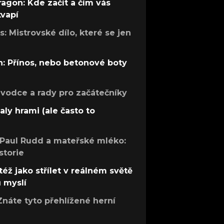
ragon: Kde začít a čím vás
kvapí
: Mistrovské dílo, které se jen
: Přínos, nebo betonové boty
růvodce a rady pro začátečníky
aly hrami (ale často to
 Paul Rudd a mateřské mléko:
storie
též jako střílet v reálném světě
ů myslí
Znáte tyto přehlížené herní