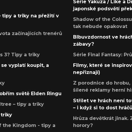
Série Yakuza / Like a D
japonské podsvětí pře
tipy a triky na přežití v
Shadow of the Colossus
tak nebude opakovat
ota začínajících trenérů
Blbuvzdornost ve hrách
zábavy?
 3? Tipy a triky
Série Final Fantasy: P
se vyplatí koupit, a
Filmy, které se inspirov
nepřiznají)
ky
Z porodnice do hrobu,
šílené reklamy herní hi
v obřím světě Elden Ringu
Střílet ve hrách není to
ree – tipy a triky
– i když si to dost hráč
triky
Hrůza devětkrát jinak. 
 the Kingdom - tipy a
horory?