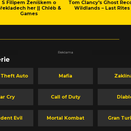
S Filipem Ženíškem o
Tom Clancy's Ghost Rec
řekladech her || Chléb &
Wildlands – Last Rites
Games
rie
 Theft Auto
Mafia
Zaklín
ar Cry
Call of Duty
Diabl
dent Evil
Mortal Kombat
Gran Tur