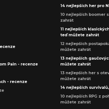
14 nejlepších her pro 
10 nejlepších boomer s
zahrát
11 nejlepších klasickýc
teď můžete zahrát
12 nejlepších postapoka
recenze
můžete zahrát
13 nejlepších gaučových
tom Pain - recenze
můžete zahrát
13 nejlepších her s ot
můžete zahrát
ach - recenze
14 nejlepších survivalů
ze
10 nejlepších RPG z poh
můžete zahrát