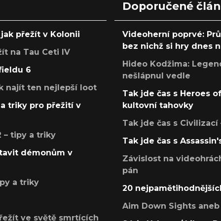
Doporučené člá
jak přežít v Kolonii
Videoherní poprvé: Pr
bez nichž si hry dnes
žít na Tau Ceti IV
Hideo Kodžima: Legendá
fieldu 6
nešlápnul vedle
k najít ten nejlepší loot
Tak jde čas s Heroes o
a triky pro přežití v
kultovní tahovky
Tak jde čas s Civilizací
 tipy a triky
Tak jde čas s Assassin'
postavit démonům v
Závislost na videohrác
pán
py a triky
20 nejpamětihodnějšíc
Aim Down Sights aneb 
přežít ve světě smrtících