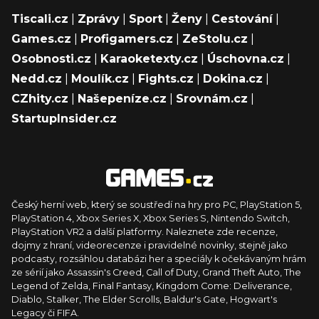
Tiscali.cz
|
Zprávy
|
Sport
|
Ženy
|
Cestování
|
Games.cz
|
Profigamers.cz
|
ZeStolu.cz
|
Osobnosti.cz
|
Karaoketexty.cz
|
Úschovna.cz
|
Nedd.cz
|
Moulík.cz
|
Fights.cz
|
Dokina.cz
|
CZhity.cz
|
Našepeníze.cz
|
Srovnám.cz
|
StartupInsider.cz
Český herní web, který se soustředí na hry pro PC, PlayStation 5,
PlayStation 4, Xbox Series X, Xbox Series S, Nintendo Switch,
PlayStation VR2 a další platformy. Naleznete zde recenze,
dojmy z hraní, videorecenze i pravidelné novinky, stejně jako
podcasty, rozsáhlou databázi her a speciály k očekávaným hrám
ze sérií jako Assassin's Creed, Call of Duty, Grand Theft Auto, The
Legend of Zelda, Final Fantasy, Kingdom Come: Deliverance,
Diablo, Stalker, The Elder Scrolls, Baldur's Gate, Hogwart's
Legacy či FIFA.