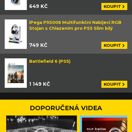
649 KČ
KOUPIT
iPega P5S006 Multifunkční Nabíjecí RGB
Stojan s Chlazením pro PS5 Slim bílý
749 KČ
KOUPIT
Battlefield 6 (PS5)
1 149 KČ
KOUPIT
DOPORUČENÁ VIDEA