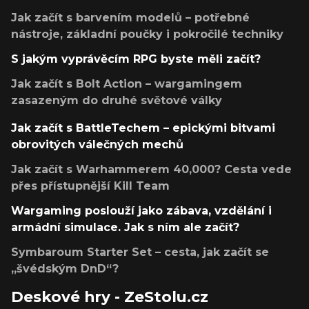
Jak začít s barvením modelů – potřebné
nástroje, základní poučky i pokročilé techniky
S jakým vyprávěcím RPG byste měli začít?
Jak začít s Bolt Action – wargamingem
zasazeným do druhé světové války
Jak začít s BattleTechem – epickými bitvami
obrovitých válečných mechů
Jak začít s Warhammerem 40,000? Cesta vede
přes přístupnější Kill Team
Wargaming poslouží jako zábava, vzdělání i
armádní simulace. Jak s ním ale začít?
Symbaroum Starter Set – cesta, jak začít se
„švédským DnD“?
Deskové hry - ZeStolu.cz