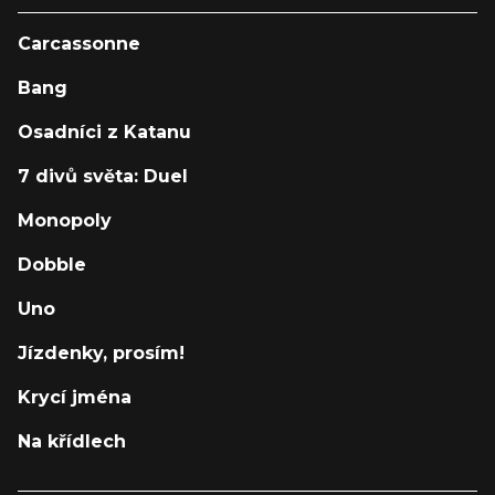
Carcassonne
Bang
Osadníci z Katanu
7 divů světa: Duel
Monopoly
Dobble
Uno
Jízdenky, prosím!
Krycí jména
Na křídlech