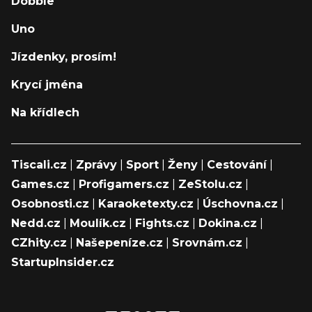
Dobble
Uno
Jízdenky, prosím!
Krycí jména
Na křídlech
Tiscali.cz
|
Zprávy
|
Sport
|
Ženy
|
Cestování
|
Games.cz
|
Profigamers.cz
|
ZeStolu.cz
|
Osobnosti.cz
|
Karaoketexty.cz
|
Úschovna.cz
|
Nedd.cz
|
Moulík.cz
|
Fights.cz
|
Dokina.cz
|
CZhity.cz
|
Našepeníze.cz
|
Srovnám.cz
|
StartupInsider.cz