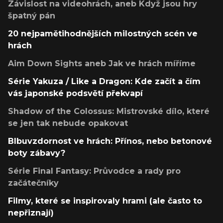
Závislost na videohrách, aneb Když jsou hry
špatný pán
20 nejpamětihodnějších milostných scén ve
hrách
Aim Down Sights aneb Jak ve hrách míříme
Série Yakuza / Like a Dragon: Kde začít a čím
vás japonské podsvětí překvapí
Shadow of the Colossus: Mistrovské dílo, které
se jen tak nebude opakovat
Blbuvzdornost ve hrách: Přínos, nebo betonové
boty zábavy?
Série Final Fantasy: Průvodce a rady pro
začátečníky
Filmy, které se inspirovaly hrami (ale často to
nepřiznají)