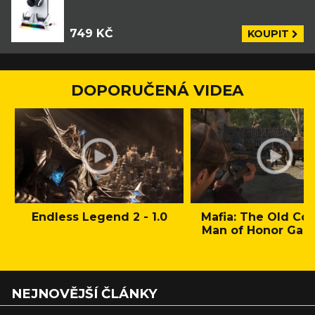
749 KČ
KOUPIT
DOPORUČENÁ VIDEA
Endless Legend 2 - 1.0
Mafia: The Old Cou
Man of Honor Gam
NEJNOVĚJŠÍ ČLÁNKY