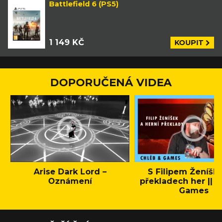
Battlefield 6 (PS5)
1 149 KČ
KOUPIT
DOPORUČENÁ VIDEA
Arise Dark Lord –
S Filipem Ženíšk
Oznámení
překladech her || C
Games