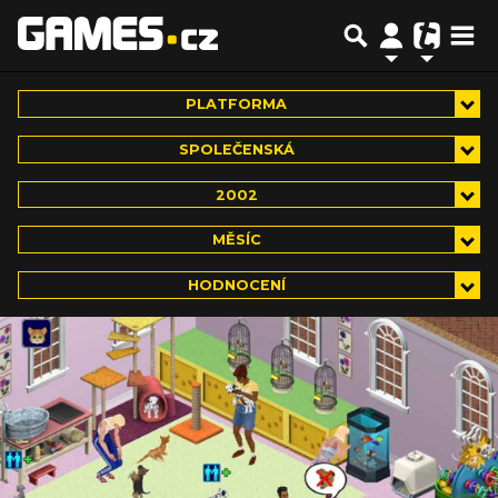
PLATFORMA
SPOLEČENSKÁ
2002
MĚSÍC
HODNOCENÍ