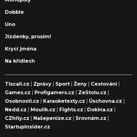
Dobble
Uno
Jízdenky, prosím!
Krycí jména
Na křídlech
Tiscali.cz
|
Zprávy
|
Sport
|
Ženy
|
Cestování
|
Games.cz
|
Profigamers.cz
|
ZeStolu.cz
|
Osobnosti.cz
|
Karaoketexty.cz
|
Úschovna.cz
|
Nedd.cz
|
Moulík.cz
|
Fights.cz
|
Dokina.cz
|
CZhity.cz
|
Našepeníze.cz
|
Srovnám.cz
|
StartupInsider.cz