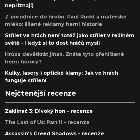
nepřiznají)
Z porodnice do hrobu, Paul Rudd a mateřské
mléko: šílené reklamy herní historie
Střílet ve hrách není totéž jako střílet v reálném
světě – i když si to dost hráčů myslí
Hrůza devětkrát jinak. Znáte tyto přehlížené
herní horory?
Kulky, lasery i optické klamy: Jak ve hrách
funguje střílení
Nejčtenější recenze
Zaklínač 3: Divoký hon - recenze
The Last of Us: Part II - recenze
Assassin's Creed Shadows - recenze