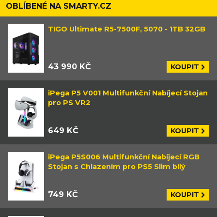
OBLÍBENÉ NA SMARTY.CZ
TIGO Ultimate R5-7500F, 5070 - 1TB 32GB
43 990 KČ
KOUPIT
iPega P5 V001 Multifunkční Nabíjecí Stojan
pro PS VR2
649 KČ
KOUPIT
iPega P5S006 Multifunkční Nabíjecí RGB
Stojan s Chlazením pro PS5 Slim bílý
749 KČ
KOUPIT