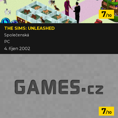
7
/10
THE SIMS: UNLEASHED
Společenská
PC
4. říjen 2002
7
/10