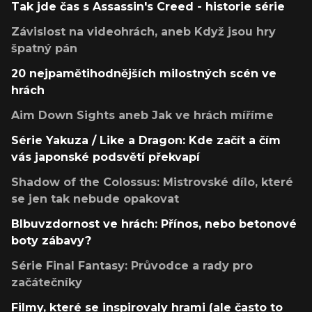
Tak jde čas s Assassin's Creed - historie série
Závislost na videohrách, aneb Když jsou hry
špatný pán
20 nejpamětihodnějších milostných scén ve
hrách
Aim Down Sights aneb Jak ve hrách míříme
Série Yakuza / Like a Dragon: Kde začít a čím
vás japonské podsvětí překvapí
Shadow of the Colossus: Mistrovské dílo, které
se jen tak nebude opakovat
Blbuvzdornost ve hrách: Přínos, nebo betonové
boty zábavy?
Série Final Fantasy: Průvodce a rady pro
začátečníky
Filmy, které se inspirovaly hrami (ale často to