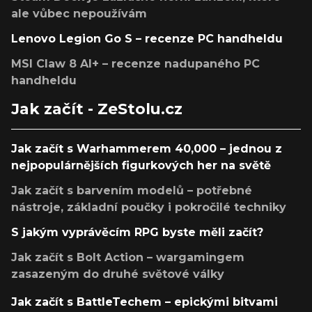
ale vůbec nepoužívám
Lenovo Legion Go S – recenze PC handheldu
MSI Claw 8 AI+ – recenze nadupaného PC
handheldu
Jak začít - ZeStolu.cz
Jak začít s Warhammerem 40,000 – jednou z
nejpopulárnějších figurkových her na světě
Jak začít s barvením modelů – potřebné
nástroje, základní poučky i pokročilé techniky
S jakým vyprávěcím RPG byste měli začít?
Jak začít s Bolt Action – wargamingem
zasazeným do druhé světové války
Jak začít s BattleTechem – epickými bitvami