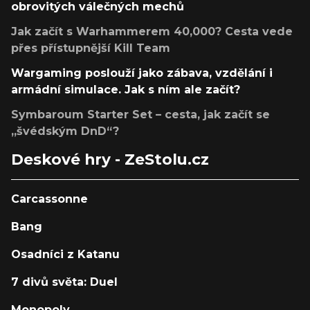
obrovitých válečných mechů
Jak začít s Warhammerem 40,000? Cesta vede
přes přístupnější Kill Team
Wargaming poslouží jako zábava, vzdělání i
armádní simulace. Jak s ním ale začít?
Symbaroum Starter Set – cesta, jak začít se
„švédským DnD“?
Deskové hry - ZeStolu.cz
Carcassonne
Bang
Osadníci z Katanu
7 divů světa: Duel
Monopoly