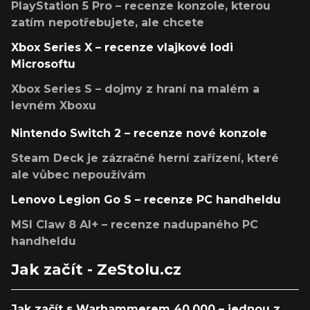
PlayStation 5 Pro – recenze konzole, kterou
zatím nepotřebujete, ale chcete
Xbox Series X – recenze vlajkové lodi
Microsoftu
Xbox Series S – dojmy z hraní na malém a
levném Xboxu
Nintendo Switch 2 – recenze nové konzole
Steam Deck je zázračné herní zařízení, které
ale vůbec nepoužívám
Lenovo Legion Go S – recenze PC handheldu
MSI Claw 8 AI+ – recenze nadupaného PC
handheldu
Jak začít - ZeStolu.cz
Jak začít s Warhammerem 40,000 – jednou z