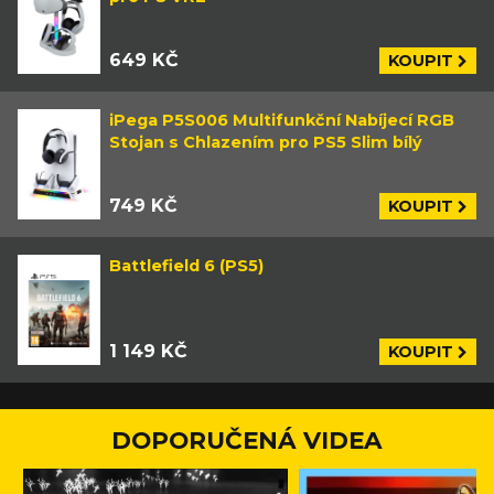
649 KČ
KOUPIT
iPega P5S006 Multifunkční Nabíjecí RGB
Stojan s Chlazením pro PS5 Slim bílý
749 KČ
KOUPIT
Battlefield 6 (PS5)
1 149 KČ
KOUPIT
DOPORUČENÁ VIDEA