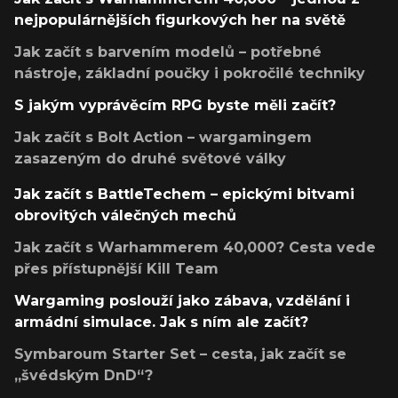
nejpopulárnějších figurkových her na světě
Jak začít s barvením modelů – potřebné
nástroje, základní poučky i pokročilé techniky
S jakým vyprávěcím RPG byste měli začít?
Jak začít s Bolt Action – wargamingem
zasazeným do druhé světové války
Jak začít s BattleTechem – epickými bitvami
obrovitých válečných mechů
Jak začít s Warhammerem 40,000? Cesta vede
přes přístupnější Kill Team
Wargaming poslouží jako zábava, vzdělání i
armádní simulace. Jak s ním ale začít?
Symbaroum Starter Set – cesta, jak začít se
„švédským DnD“?