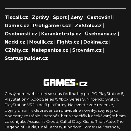
Tiscali.cz
|
Zprávy
|
Sport
|
Ženy
|
Cestování
|
Games.cz
|
Profigamers.cz
|
ZeStolu.cz
|
Osobnosti.cz
|
Karaoketexty.cz
|
Úschovna.cz
|
Nedd.cz
|
Moulík.cz
|
Fights.cz
|
Dokina.cz
|
CZhity.cz
|
Našepeníze.cz
|
Srovnám.cz
|
StartupInsider.cz
Český herní web, který se soustředí na hry pro PC, PlayStation 5,
PlayStation 4, Xbox Series X, Xbox Series S, Nintendo Switch,
PlayStation VR2 a další platformy. Naleznete zde recenze,
dojmy z hraní, videorecenze i pravidelné novinky, stejně jako
podcasty, rozsáhlou databázi her a speciály k očekávaným hrám
ze sérií jako Assassin's Creed, Call of Duty, Grand Theft Auto, The
Legend of Zelda, Final Fantasy, Kingdom Come: Deliverance,