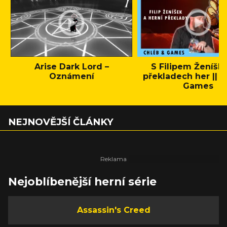
Arise Dark Lord –
S Filipem Ženíšk
Oznámení
překladech her || C
Games
NEJNOVĚJŠÍ ČLÁNKY
Nejoblíbenější herní série
Assassin's Creed