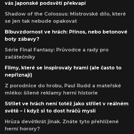
vás japonské podsvětí překvapí
Shadow of the Colossus: Mistrovské dílo, které
se jen tak nebude opakovat
Blbuvzdornost ve hrách: Přínos, nebo betonové
boty zábavy?
Série Final Fantasy: Průvodce a rady pro
začátečníky
Filmy, které se inspirovaly hrami (ale často to
nepřiznají)
Z porodnice do hrobu, Paul Rudd a mateřské
mléko: šílené reklamy herní historie
Střílet ve hrách není totéž jako střílet v reálném
světě – i když si to dost hráčů myslí
Hrůza devětkrát jinak. Znáte tyto přehlížené
herní horory?