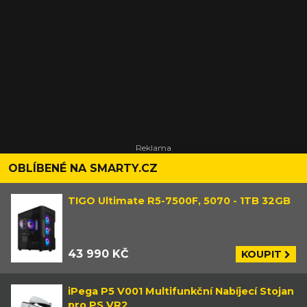
OBLÍBENÉ NA SMARTY.CZ
TIGO Ultimate R5-7500F, 5070 - 1TB 32GB
43 990 KČ
KOUPIT
iPega P5 V001 Multifunkční Nabíjecí Stojan
pro PS VR2