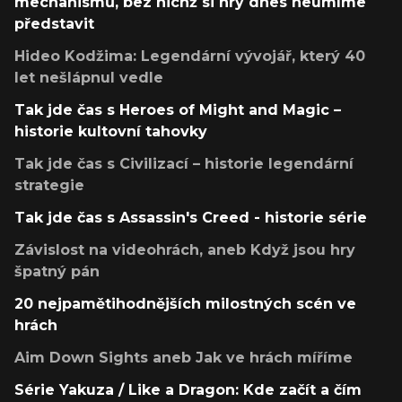
mechanismů, bez nichž si hry dnes neumíme
představit
Hideo Kodžima: Legendární vývojář, který 40
let nešlápnul vedle
Tak jde čas s Heroes of Might and Magic –
historie kultovní tahovky
Tak jde čas s Civilizací – historie legendární
strategie
Tak jde čas s Assassin's Creed - historie série
Závislost na videohrách, aneb Když jsou hry
špatný pán
20 nejpamětihodnějších milostných scén ve
hrách
Aim Down Sights aneb Jak ve hrách míříme
Série Yakuza / Like a Dragon: Kde začít a čím