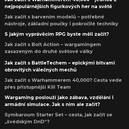
nejpopulárnějších figurkových her na světě
Jak začít s barvením modelů – potřebné
nástroje, základní poučky i pokročilé techniky
S jakým vyprávěcím RPG byste měli začít?
Jak začít s Bolt Action – wargamingem
zasazeným do druhé světové války
Jak začít s BattleTechem – epickými bitvami
obrovitých válečných mechů
Jak začít s Warhammerem 40,000? Cesta vede
přes přístupnější Kill Team
Wargaming poslouží jako zábava, vzdělání i
armádní simulace. Jak s ním ale začít?
Symbaroum Starter Set – cesta, jak začít se
„švédským DnD“?