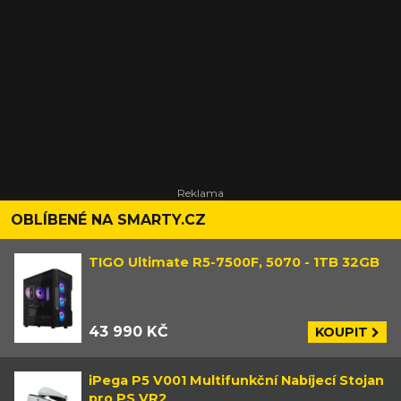
OBLÍBENÉ NA SMARTY.CZ
TIGO Ultimate R5-7500F, 5070 - 1TB 32GB
43 990 KČ
KOUPIT
iPega P5 V001 Multifunkční Nabíjecí Stojan
pro PS VR2