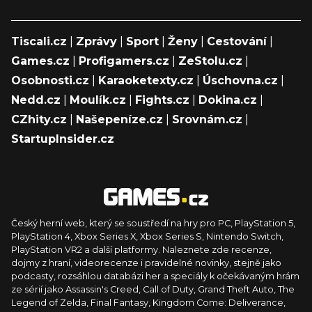
Tiscali.cz
|
Zprávy
|
Sport
|
Ženy
|
Cestování
|
Games.cz
|
Profigamers.cz
|
ZeStolu.cz
|
Osobnosti.cz
|
Karaoketexty.cz
|
Úschovna.cz
|
Nedd.cz
|
Moulík.cz
|
Fights.cz
|
Dokina.cz
|
CZhity.cz
|
Našepeníze.cz
|
Srovnám.cz
|
StartupInsider.cz
Český herní web, který se soustředí na hry pro PC, PlayStation 5,
PlayStation 4, Xbox Series X, Xbox Series S, Nintendo Switch,
PlayStation VR2 a další platformy. Naleznete zde recenze,
dojmy z hraní, videorecenze i pravidelné novinky, stejně jako
podcasty, rozsáhlou databázi her a speciály k očekávaným hrám
ze sérií jako Assassin's Creed, Call of Duty, Grand Theft Auto, The
Legend of Zelda, Final Fantasy, Kingdom Come: Deliverance,