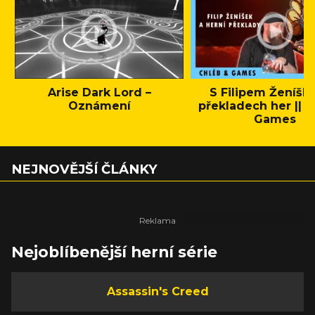
Arise Dark Lord –
S Filipem Ženíšk
Oznámení
překladech her || C
Games
NEJNOVĚJŠÍ ČLÁNKY
Nejoblíbenější herní série
Assassin's Creed