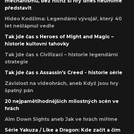
mechanismů, bez nichž si hry dnes neumíme
představit
Hideo Kodžima: Legendární vývojář, který 40
let nešlápnul vedle
Tak jde čas s Heroes of Might and Magic –
historie kultovní tahovky
Tak jde čas s Civilizací – historie legendární
strategie
Tak jde čas s Assassin's Creed - historie série
Závislost na videohrách, aneb Když jsou hry
špatný pán
20 nejpamětihodnějších milostných scén ve
hrách
Aim Down Sights aneb Jak ve hrách míříme
Série Yakuza / Like a Dragon: Kde začít a čím