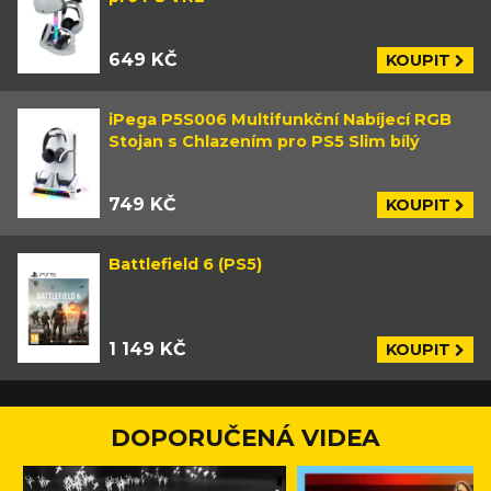
649 KČ
KOUPIT
iPega P5S006 Multifunkční Nabíjecí RGB
Stojan s Chlazením pro PS5 Slim bílý
749 KČ
KOUPIT
Battlefield 6 (PS5)
1 149 KČ
KOUPIT
DOPORUČENÁ VIDEA