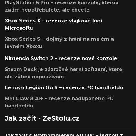
PlayStation 5 Pro – recenze konzole, kterou
zatím nepotřebujete, ale chcete
Xbox Series X – recenze vlajkové lodi
Microsoftu
Xbox Series S – dojmy z hraní na malém a
levném Xboxu
Nintendo Switch 2 – recenze nové konzole
Steam Deck je zázračné herní zařízení, které
ale vůbec nepoužívám
Lenovo Legion Go S – recenze PC handheldu
MSI Claw 8 AI+ – recenze nadupaného PC
handheldu
Jak začít - ZeStolu.cz
Jak začít s Warhammerem 40,000 – jednou z