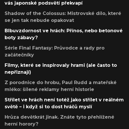
vás japonské podsvětí překvapí
Shadow of the Colossus: Mistrovské dílo, které
se jen tak nebude opakovat
Blbuvzdornost ve hrách: Přínos, nebo betonové
boty zábavy?
Série Final Fantasy: Průvodce a rady pro
začátečníky
Filmy, které se inspirovaly hrami (ale často to
nepřiznají)
Z porodnice do hrobu, Paul Rudd a mateřské
mléko: šílené reklamy herní historie
Střílet ve hrách není totéž jako střílet v reálném
světě – i když si to dost hráčů myslí
Hrůza devětkrát jinak. Znáte tyto přehlížené
herní horory?