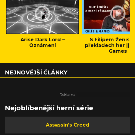
Arise Dark Lord –
S Filipem Ženíšk
Oznámení
překladech her || C
Games
NEJNOVĚJŠÍ ČLÁNKY
Nejoblíbenější herní série
Assassin's Creed