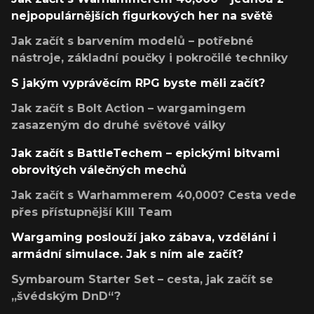
nejpopulárnějších figurkových her na světě
Jak začít s barvením modelů – potřebné
nástroje, základní poučky i pokročilé techniky
S jakým vyprávěcím RPG byste měli začít?
Jak začít s Bolt Action – wargamingem
zasazeným do druhé světové války
Jak začít s BattleTechem – epickými bitvami
obrovitých válečných mechů
Jak začít s Warhammerem 40,000? Cesta vede
přes přístupnější Kill Team
Wargaming poslouží jako zábava, vzdělání i
armádní simulace. Jak s ním ale začít?
Symbaroum Starter Set – cesta, jak začít se
„švédským DnD“?