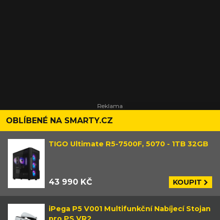
OBLÍBENÉ NA SMARTY.CZ
TIGO Ultimate R5-7500F, 5070 - 1TB 32GB
43 990 KČ
KOUPIT
iPega P5 V001 Multifunkční Nabíjecí Stojan
pro PS VR2