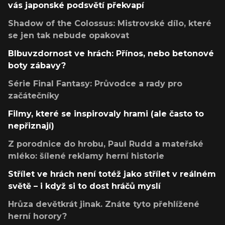
vás japonské podsvětí překvapí
Shadow of the Colossus: Mistrovské dílo, které
se jen tak nebude opakovat
Blbuvzdornost ve hrách: Přínos, nebo betonové
boty zábavy?
Série Final Fantasy: Průvodce a rady pro
začátečníky
Filmy, které se inspirovaly hrami (ale často to
nepřiznají)
Z porodnice do hrobu, Paul Rudd a mateřské
mléko: šílené reklamy herní historie
Střílet ve hrách není totéž jako střílet v reálném
světě – i když si to dost hráčů myslí
Hrůza devětkrát jinak. Znáte tyto přehlížené
herní horory?