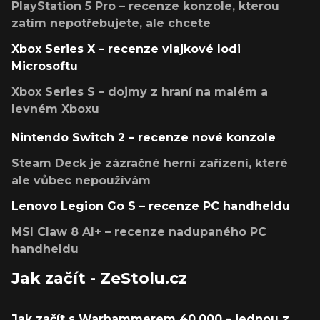
PlayStation 5 Pro – recenze konzole, kterou
zatím nepotřebujete, ale chcete
Xbox Series X – recenze vlajkové lodi
Microsoftu
Xbox Series S – dojmy z hraní na malém a
levném Xboxu
Nintendo Switch 2 – recenze nové konzole
Steam Deck je zázračné herní zařízení, které
ale vůbec nepoužívám
Lenovo Legion Go S – recenze PC handheldu
MSI Claw 8 AI+ – recenze nadupaného PC
handheldu
Jak začít - ZeStolu.cz
Jak začít s Warhammerem 40,000 – jednou z