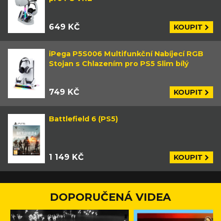
649 KČ
KOUPIT
iPega P5S006 Multifunkční Nabíjecí RGB
Stojan s Chlazením pro PS5 Slim bílý
749 KČ
KOUPIT
Battlefield 6 (PS5)
1 149 KČ
KOUPIT
DOPORUČENÁ VIDEA