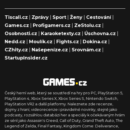
Tiscali.cz
|
Zprávy
|
Sport
|
Ženy
|
Cestování
|
Games.cz
|
Profigamers.cz
|
ZeStolu.cz
|
Osobnosti.cz
|
Karaoketexty.cz
|
Úschovna.cz
|
Nedd.cz
|
Moulík.cz
|
Fights.cz
|
Dokina.cz
|
CZhity.cz
|
Našepeníze.cz
|
Srovnám.cz
|
StartupInsider.cz
Český herní web, který se soustředí na hry pro PC, PlayStation 5,
PlayStation 4, Xbox Series X, Xbox Series S, Nintendo Switch,
PlayStation VR2 a další platformy. Naleznete zde recenze,
dojmy z hraní, videorecenze i pravidelné novinky, stejně jako
podcasty, rozsáhlou databázi her a speciály k očekávaným hrám
ze sérií jako Assassin's Creed, Call of Duty, Grand Theft Auto, The
Legend of Zelda, Final Fantasy, Kingdom Come: Deliverance,