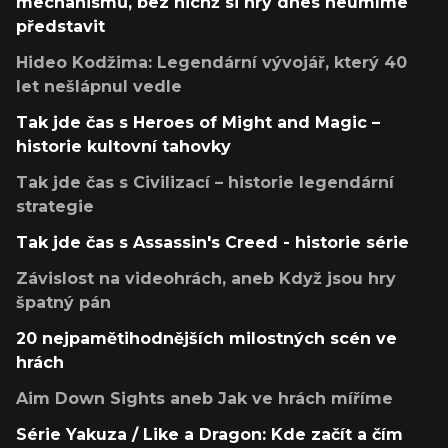
mechanismů, bez nichž si hry dnes neumíme
představit
Hideo Kodžima: Legendární vývojář, který 40
let nešlápnul vedle
Tak jde čas s Heroes of Might and Magic –
historie kultovní tahovky
Tak jde čas s Civilizací – historie legendární
strategie
Tak jde čas s Assassin's Creed - historie série
Závislost na videohrách, aneb Když jsou hry
špatný pán
20 nejpamětihodnějších milostných scén ve
hrách
Aim Down Sights aneb Jak ve hrách míříme
Série Yakuza / Like a Dragon: Kde začít a čím